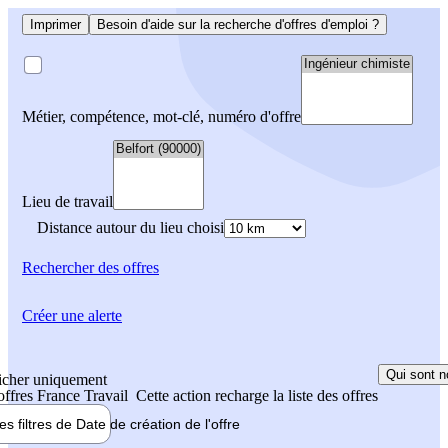
Imprimer
Besoin d'aide sur la recherche d'offres d'emploi ?
Métier, compétence, mot-clé, numéro d'offre
Lieu de travail
Distance autour du lieu choisi
Rechercher
des offres
Créer une alerte
Qui sont n
icher uniquement
 offres France Travail
Cette action recharge la liste des offres
les filtres de
Date de création
de l'offre