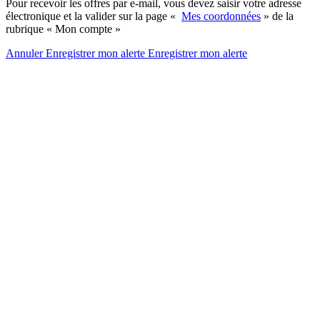
Pour recevoir les offres par e-mail, vous devez saisir votre adresse
électronique et la valider sur la page «
Mes coordonnées
» de la
rubrique « Mon compte »
Annuler
Enregistrer mon alerte
Enregistrer
mon alerte