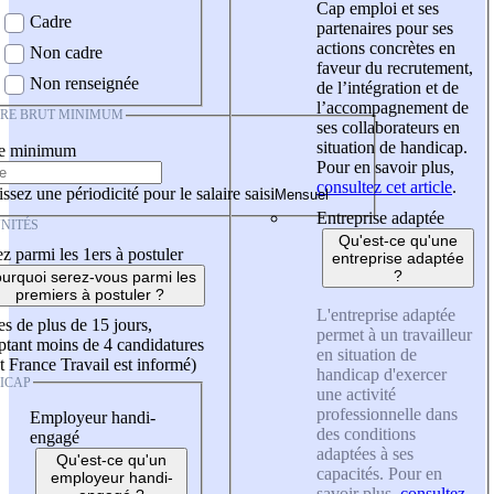
Cap emploi et ses
Cadre
partenaires pour ses
actions concrètes en
Non cadre
faveur du recrutement,
Non renseignée
de l’intégration et de
l’accompagnement de
IRE BRUT MINIMUM
ses collaborateurs en
situation de handicap.
re minimum
Pour en savoir plus,
consultez cet article
.
ssez une périodicité pour le salaire saisi
Entreprise adaptée
NITÉS
Qu'est-ce qu'une
z parmi les 1ers à postuler
entreprise adaptée
?
urquoi serez-vous parmi les
premiers à postuler ?
L'entreprise adaptée
es de plus de 15 jours,
permet à un travailleur
tant moins de 4 candidatures
en situation de
t France Travail est informé)
handicap d'exercer
ICAP
une activité
professionnelle dans
Employeur handi-
des conditions
engagé
adaptées à ses
Qu'est-ce qu'un
capacités. Pour en
employeur handi-
savoir plus,
consultez