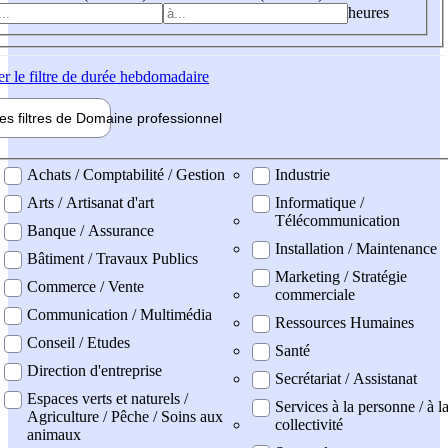
heures
er
le filtre de durée hebdomadaire
les filtres de
Domaine pro
fessionnel
ne professionel
Achats / Comptabilité / Gestion
Industrie
Arts / Artisanat d'art
Informatique /
Télécommunication
Banque / Assurance
Installation / Maintenance
Bâtiment / Travaux Publics
Marketing / Stratégie
Commerce / Vente
commerciale
Communication / Multimédia
Ressources Humaines
Conseil / Etudes
Santé
Direction d'entreprise
Secrétariat / Assistanat
Espaces verts et naturels /
Services à la personne / à l
Agriculture / Pêche / Soins aux
collectivité
animaux