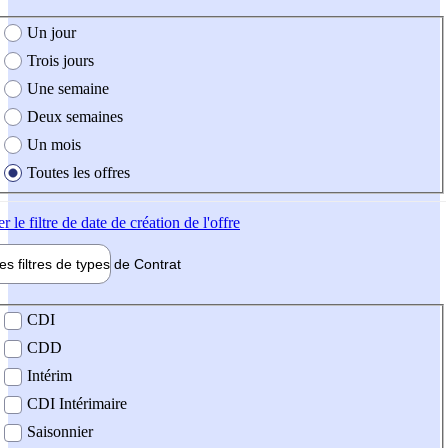
e création de l'offre
Un jour
Trois jours
Une semaine
Deux semaines
Un mois
Toutes les offres
er
le filtre de date de création de l'offre
les filtres de types de
Contrat
de contrat
CDI
CDD
Intérim
CDI Intérimaire
Saisonnier