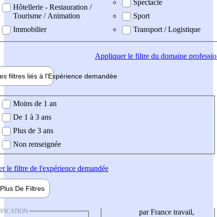
Spectacle
Hôtellerie - Restauration /
Tourisme / Animation
Sport
Immobilier
Transport / Logistique
Appliquer
le filtre du domaine professi
es filtres liés à l'
Expérience
demandée
ience demandée
Moins de 1 an
De 1 à 3 ans
Plus de 3 ans
Non renseignée
er
le filtre de l'expérience demandée
Plus De
Filtres
IFICATION
par France travail,