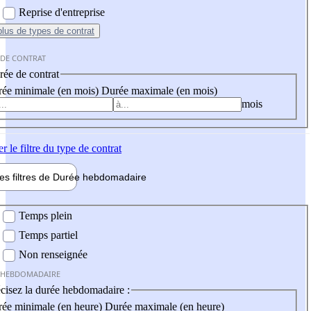
Reprise d'entreprise
plus
de types de contrat
 DE CONTRAT
ée de contrat
ée minimale (en mois)
Durée maximale (en mois)
mois
er
le filtre du type de contrat
les filtres de
Durée hebdo
madaire
 hebdomadaire
Temps plein
Temps partiel
Non renseignée
 HEBDOMADAIRE
cisez la durée hebdomadaire :
ée minimale (en heure)
Durée maximale (en heure)