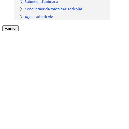
Fermer
Fermer
le détail de l'offre
/
Offre
sur
Offre précéden