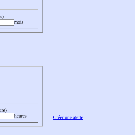
s)
mois
ure)
heures
Créer une alerte