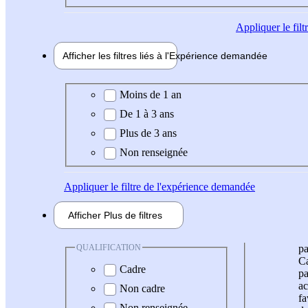
Appliquer
le fil
Afficher les filtres liés à l'
Expérience
demandée
Expérience demandée
Moins de 1 an
De 1 à 3 ans
Plus de 3 ans
Non renseignée
Appliquer
le filtre de l'expérience demandée
Afficher
Plus de
filtres
QUALIFICATION
pa
Ca
Cadre
pa
ac
Non cadre
fa
Non renseignée