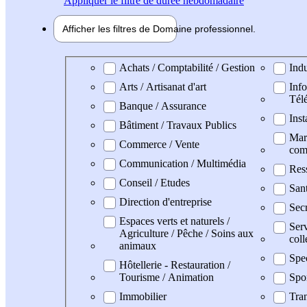
Appliquer
le filtre de durée hebdomadaire
Afficher les filtres de
Domaine pro
fessionnel
Domaine professionel
Achats / Comptabilité / Gestion
Indu
Arts / Artisanat d'art
Info
Tél
Banque / Assurance
Inst
Bâtiment / Travaux Publics
Mark
Commerce / Vente
com
Communication / Multimédia
Res
Conseil / Etudes
San
Direction d'entreprise
Secr
Espaces verts et naturels /
Serv
Agriculture / Pêche / Soins aux
coll
animaux
Spe
Hôtellerie - Restauration /
Tourisme / Animation
Spo
Immobilier
Tran