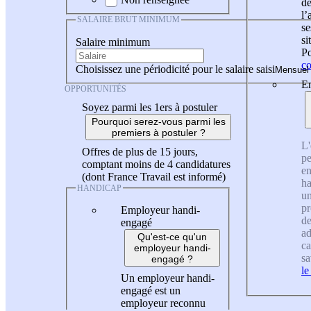
de
l
SALAIRE BRUT MINIMUM
se
si
Salaire minimum
Po
co
Choisissez une périodicité pour le salaire saisi
En
OPPORTUNITÉS
Soyez parmi les 1ers à postuler
Pourquoi serez-vous parmi les
premiers à postuler ?
L'
Offres de plus de 15 jours,
pe
comptant moins de 4 candidatures
en
(dont France Travail est informé)
ha
HANDICAP
un
pr
Employeur handi-
de
engagé
ad
Qu'est-ce qu'un
ca
employeur handi-
sa
engagé ?
le
Un employeur handi-
engagé est un
employeur reconnu