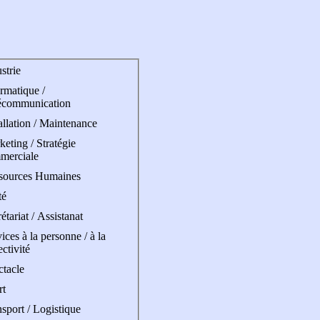
strie
rmatique /
écommunication
allation / Maintenance
eting / Stratégie
merciale
sources Humaines
té
étariat / Assistanat
ices à la personne / à la
ectivité
ctacle
rt
sport / Logistique