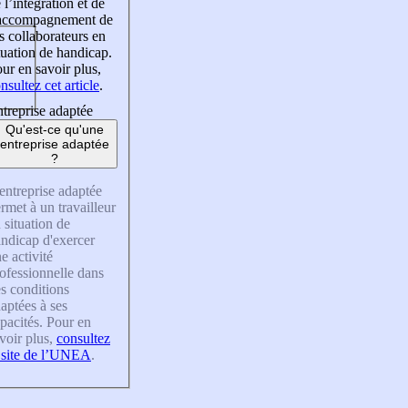
 l’intégration et de
’accompagnement de
s collaborateurs en
tuation de handicap.
ur en savoir plus,
nsultez cet article
.
treprise adaptée
Qu'est-ce qu'une
entreprise adaptée
?
entreprise adaptée
rmet à un travailleur
 situation de
ndicap d'exercer
e activité
ofessionnelle dans
s conditions
aptées à ses
pacités. Pour en
voir plus,
consultez
 site de l’UNEA
.