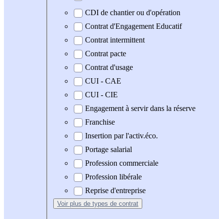
CDI de chantier ou d'opération
Contrat d'Engagement Educatif
Contrat intermittent
Contrat pacte
Contrat d'usage
CUI - CAE
CUI - CIE
Engagement à servir dans la réserve
Franchise
Insertion par l'activ.éco.
Portage salarial
Profession commerciale
Profession libérale
Reprise d'entreprise
Voir plus
de types de contrat