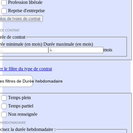
Profession libérale
Reprise d'entreprise
plus
de types de contrat
 DE CONTRAT
ée de contrat
ée minimale (en mois)
Durée maximale (en mois)
mois
er
le filtre du type de contrat
les filtres de
Durée hebdo
madaire
 hebdomadaire
Temps plein
Temps partiel
Non renseignée
 HEBDOMADAIRE
cisez la durée hebdomadaire :