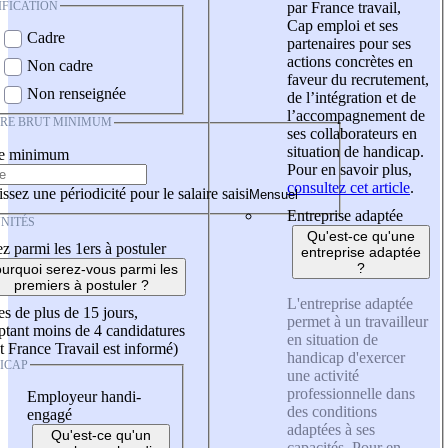
IFICATION
par France travail,
Cap emploi et ses
Cadre
partenaires pour ses
actions concrètes en
Non cadre
faveur du recrutement,
Non renseignée
de l’intégration et de
l’accompagnement de
IRE BRUT MINIMUM
ses collaborateurs en
situation de handicap.
re minimum
Pour en savoir plus,
consultez cet article
.
ssez une périodicité pour le salaire saisi
Entreprise adaptée
NITÉS
Qu'est-ce qu'une
z parmi les 1ers à postuler
entreprise adaptée
?
urquoi serez-vous parmi les
premiers à postuler ?
L'entreprise adaptée
es de plus de 15 jours,
permet à un travailleur
tant moins de 4 candidatures
en situation de
t France Travail est informé)
handicap d'exercer
ICAP
une activité
professionnelle dans
Employeur handi-
des conditions
engagé
adaptées à ses
Qu'est-ce qu'un
capacités. Pour en