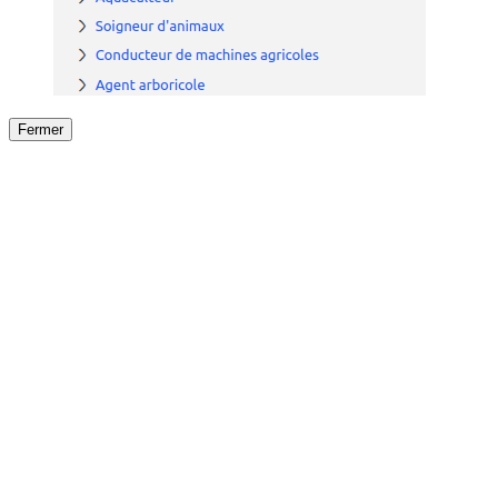
Fermer
Fermer
le détail de l'offre
/
Offre
sur
Offre précéden