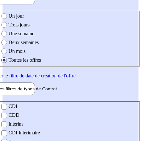
e création de l'offre
Un jour
Trois jours
Une semaine
Deux semaines
Un mois
Toutes les offres
er
le filtre de date de création de l'offre
les filtres de types de
Contrat
de contrat
CDI
CDD
Intérim
CDI Intérimaire