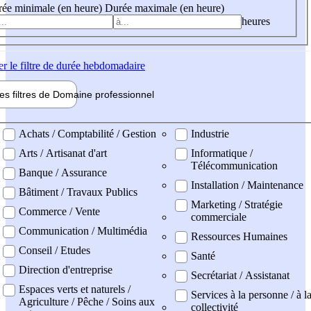
ée minimale (en heure)
Durée maximale (en heure)
heures
er
le filtre de durée hebdomadaire
les filtres de
Domaine pro
fessionnel
ne professionel
Achats / Comptabilité / Gestion
Industrie
Arts / Artisanat d'art
Informatique /
Télécommunication
Banque / Assurance
Installation / Maintenance
Bâtiment / Travaux Publics
Marketing / Stratégie
Commerce / Vente
commerciale
Communication / Multimédia
Ressources Humaines
Conseil / Etudes
Santé
Direction d'entreprise
Secrétariat / Assistanat
Espaces verts et naturels /
Services à la personne / à l
Agriculture / Pêche / Soins aux
collectivité