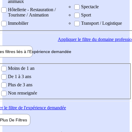
animaux
Spectacle
Hôtellerie - Restauration /
Tourisme / Animation
Sport
Immobilier
Transport / Logistique
Appliquer
le filtre du domaine professi
es filtres liés à l'
Expérience
demandée
ience demandée
Moins de 1 an
De 1 à 3 ans
Plus de 3 ans
Non renseignée
er
le filtre de l'expérience demandée
Plus De
Filtres