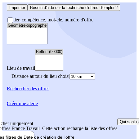
Imprimer
Besoin d'aide sur la recherche d'offres d'emploi ?
Métier, compétence, mot-clé, numéro d'offre
Lieu de travail
Distance autour du lieu choisi
Rechercher
des offres
Créer une alerte
Qui sont n
icher uniquement
 offres France Travail
Cette action recharge la liste des offres
les filtres de
Date de création
de l'offre