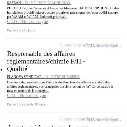
SAFRAN -
78 - VÉLIZY-VILLACOUBLAY
POSTE : Doctorant Sciences et Génie des Matériaux H/F DESCRIPTION : Etudier
les relations procédé-microstructure-propriétés mécaniques de l'acier 300M élaboré
par WAAM et WLAM. L'objectif principal...
CDD - Non renseigné
Publié il y a 15 jours
Ajouter cette offre à ma sélection
CDI
Non renseigné
Responsable des affaires
réglementaires/chimie F/H -
Qualité
ELANOVA SYNDICAT -
94 - VITRY-SUR-SEINE
Descriptif du poste:\n\nSous l'autorité du Directeur des affaires sociales / des
affaires règlementaires, vos principales missions seront de :\n* Co-construire la
mise en oeuvre de la stratégie...
CDI - Non renseigné
Publié il y a plus de 30 jours
Ajouter cette offre à ma sélection
CDD
Non renseigné