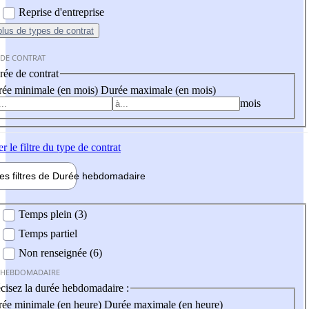
Reprise d'entreprise
plus
de types de contrat
 DE CONTRAT
ée de contrat
ée minimale (en mois)
Durée maximale (en mois)
mois
er
le filtre du type de contrat
les filtres de
Durée hebdo
madaire
 hebdomadaire
Temps plein (3)
Temps partiel
Non renseignée (6)
 HEBDOMADAIRE
cisez la durée hebdomadaire :
ée minimale (en heure)
Durée maximale (en heure)