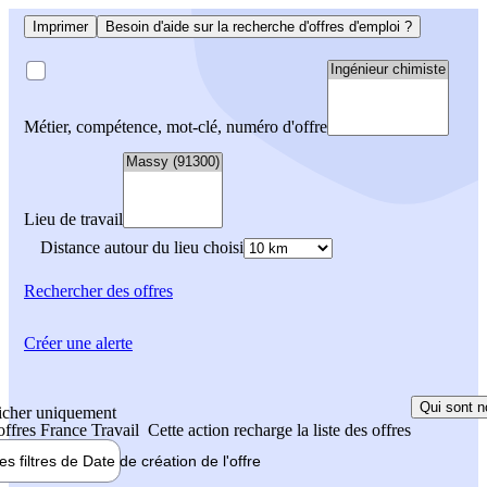
Imprimer
Besoin d'aide sur la recherche d'offres d'emploi ?
Métier, compétence, mot-clé, numéro d'offre
Lieu de travail
Distance autour du lieu choisi
Rechercher
des offres
Créer une alerte
Qui sont n
icher uniquement
 offres France Travail
Cette action recharge la liste des offres
les filtres de
Date de création
de l'offre