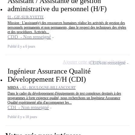
Assistant / Assistante de gestion
administrative du personnel (H/F)
91 - GIF-SUR-YVETTE
Mission : L'assistant(e) des ressources humaines réalise les activités de gestion des
personnels permanents et non permanents, dans le respect des techniques des règles
et des procédures. Activités...
CDD - Non renseigné
Publié il y a 6 jours
Ajouter cette offre à ma sélection
CDI
Non renseigné
Ingénieur Assurance Qualité
Développement F/H (CDI)
MBDA -
92 - BOULOGNE-BILLANCOURT
Dans le cadre du développement d'équipements de test complexes destinés à des
programmes à forte exigence qualité, nous recherchons un Ingénieur Assurance
Qualité expérimenté afin d'accompagner les...
CDI - Non renseigné
Publié il y a 18 jours