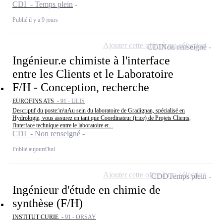
CDI - Temps plein
Publié il y a 9 jours
Ajouter cette offre à ma sélection
CDI
Non renseigné
Ingénieur.e chimiste à l'interface
entre les Clients et le Laboratoire
F/H - Conception, recherche
EUROFINS ATS -
91 - ULIS
Descriptif du poste:\n\nAu sein du laboratoire de Gradignan, spécialisé en
Hydrologie, vous assurez en tant que Coordinateur (trice) de Projets Clients,
l'interface technique entre le laboratoire et...
CDI - Non renseigné
Publié aujourd'hui
Ajouter cette offre à ma sélection
CDD
Temps plein
Ingénieur d'étude en chimie de
synthèse (F/H)
INSTITUT CURIE -
91 - ORSAY