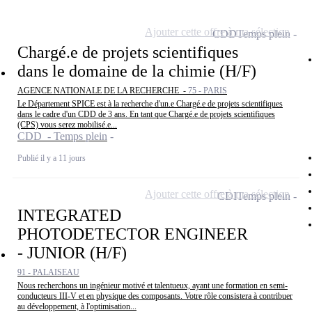
Ajouter cette offre à ma sélection
CDD
Temps plein
Chargé.e de projets scientifiques
dans le domaine de la chimie (H/F)
AGENCE NATIONALE DE LA RECHERCHE -
75 - PARIS
Le Département SPICE est à la recherche d'un.e Chargé.e de projets scientifiques
dans le cadre d'un CDD de 3 ans. En tant que Chargé.e de projets scientifiques
(CPS) vous serez mobilisé.e...
CDD - Temps plein
Publié il y a 11 jours
Ajouter cette offre à ma sélection
CDI
Temps plein
INTEGRATED
PHOTODETECTOR ENGINEER
- JUNIOR (H/F)
91 - PALAISEAU
Nous recherchons un ingénieur motivé et talentueux, ayant une formation en semi-
conducteurs III-V et en physique des composants. Votre rôle consistera à contribuer
au développement, à l'optimisation...