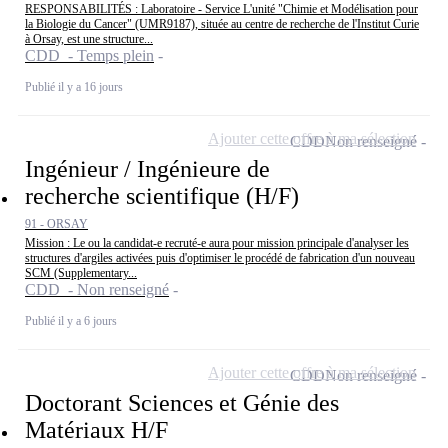
RESPONSABILITÉS : Laboratoire - Service L'unité "Chimie et Modélisation pour
la Biologie du Cancer" (UMR9187), située au centre de recherche de l'Institut Curie
à Orsay, est une structure...
CDD - Temps plein
Publié il y a 16 jours
Ajouter cette offre à ma sélection
CDD
Non renseigné
Ingénieur / Ingénieure de
recherche scientifique (H/F)
91 - ORSAY
Mission : Le ou la candidat-e recruté-e aura pour mission principale d'analyser les
structures d'argiles activées puis d'optimiser le procédé de fabrication d'un nouveau
SCM (Supplementary...
CDD - Non renseigné
Publié il y a 6 jours
Ajouter cette offre à ma sélection
CDD
Non renseigné
Doctorant Sciences et Génie des
Matériaux H/F