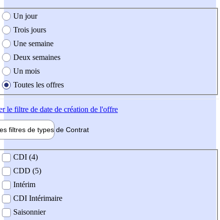
e création de l'offre
Un jour
Trois jours
Une semaine
Deux semaines
Un mois
Toutes les offres
er
le filtre de date de création de l'offre
les filtres de types de
Contrat
de contrat
CDI (4)
CDD (5)
Intérim
CDI Intérimaire
Saisonnier