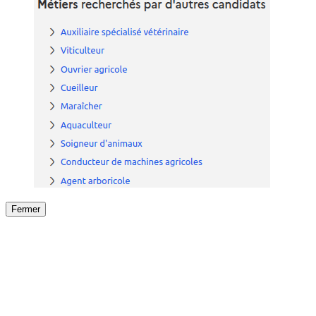
Fermer
Fermer
le détail de l'offre
/
Offre
sur
Offre précéden