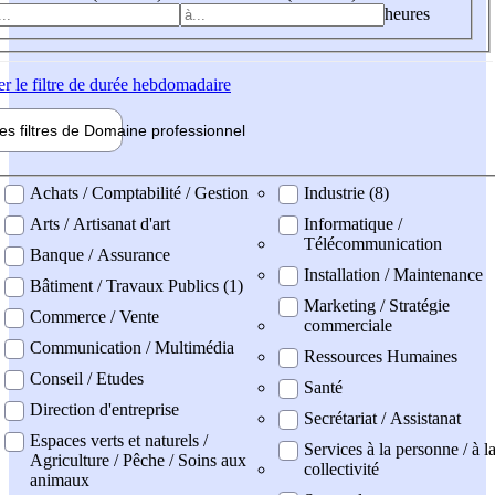
heures
er
le filtre de durée hebdomadaire
les filtres de
Domaine pro
fessionnel
ne professionel
Achats / Comptabilité / Gestion
Industrie (8)
Arts / Artisanat d'art
Informatique /
Télécommunication
Banque / Assurance
Installation / Maintenance
Bâtiment / Travaux Publics (1)
Marketing / Stratégie
Commerce / Vente
commerciale
Communication / Multimédia
Ressources Humaines
Conseil / Etudes
Santé
Direction d'entreprise
Secrétariat / Assistanat
Espaces verts et naturels /
Services à la personne / à l
Agriculture / Pêche / Soins aux
collectivité
animaux