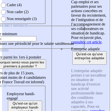
Cap emploi et ses
Cadre (4)
partenaires pour ses
actions concrètes en
Non cadre (2)
faveur du recrutement,
Non renseignée (3)
de l’intégration et de
l’accompagnement de
IRE BRUT MINIMUM
ses collaborateurs en
situation de handicap.
re minimum
Pour en savoir plus,
consultez cet article
.
ssez une périodicité pour le salaire saisi
Entreprise adaptée
NITÉS
Qu'est-ce qu'une
z parmi les 1ers à postuler
entreprise adaptée
?
urquoi serez-vous parmi les
premiers à postuler ?
L'entreprise adaptée
es de plus de 15 jours,
permet à un travailleur
tant moins de 4 candidatures
en situation de
t France Travail est informé)
handicap d'exercer
ICAP
une activité
professionnelle dans
Employeur handi-
des conditions
engagé
adaptées à ses
Qu'est-ce qu'un
capacités. Pour en
employeur handi-
savoir plus,
consultez