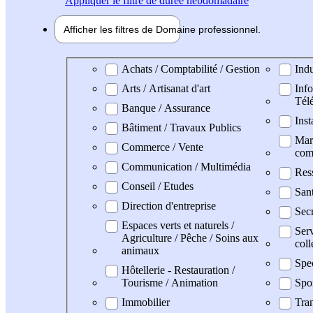
Appliquer
le filtre de durée hebdomadaire
Afficher les filtres de
Domaine pro
fessionnel
Domaine professionel
Achats / Comptabilité / Gestion
Indu
Arts / Artisanat d'art
Info
Tél
Banque / Assurance
Inst
Bâtiment / Travaux Publics
Mark
Commerce / Vente
com
Communication / Multimédia
Res
Conseil / Etudes
Sant
Direction d'entreprise
Secr
Espaces verts et naturels /
Serv
Agriculture / Pêche / Soins aux
coll
animaux
Spe
Hôtellerie - Restauration /
Tourisme / Animation
Spo
Immobilier
Tran