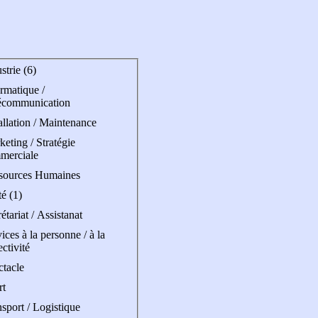
strie (6)
rmatique /
écommunication
allation / Maintenance
eting / Stratégie
merciale
sources Humaines
é (1)
étariat / Assistanat
ices à la personne / à la
ectivité
ctacle
rt
sport / Logistique