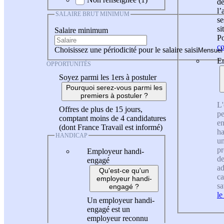
de
l
SALAIRE BRUT MINIMUM
se
si
Salaire minimum
Po
co
Choisissez une périodicité pour le salaire saisi
En
OPPORTUNITÉS
Soyez parmi les 1ers à postuler
Pourquoi serez-vous parmi les
premiers à postuler ?
L'
Offres de plus de 15 jours,
pe
comptant moins de 4 candidatures
en
(dont France Travail est informé)
ha
HANDICAP
un
pr
Employeur handi-
de
engagé
ad
Qu'est-ce qu'un
ca
employeur handi-
sa
engagé ?
le
Un employeur handi-
engagé est un
employeur reconnu