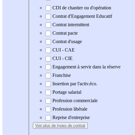
CDI de chantier ou d'opération
Contrat d'Engagement Educatif
Contrat intermittent
Contrat pacte
Contrat d'usage
CUI - CAE
CUI - CIE
Engagement à servir dans la réserve
Franchise
Insertion par l'activ.éco.
Portage salarial
Profession commerciale
Profession libérale
Reprise d'entreprise
Voir plus
de types de contrat