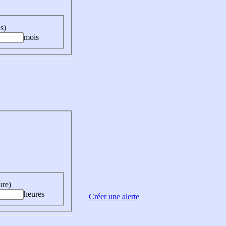
s)
mois
ure)
heures
Créer une alerte