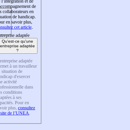
 l’intégration et de
’accompagnement de
s collaborateurs en
tuation de handicap.
ur en savoir plus,
nsultez cet article
.
treprise adaptée
Qu'est-ce qu'une
entreprise adaptée
?
entreprise adaptée
rmet à un travailleur
 situation de
ndicap d'exercer
e activité
ofessionnelle dans
s conditions
aptées à ses
pacités. Pour en
voir plus,
consultez
 site de l’UNEA
.