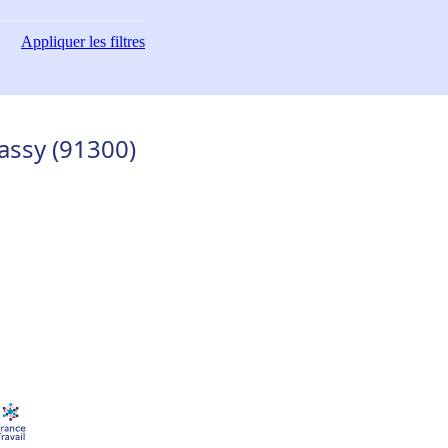
Appliquer
les filtres
assy (91300)