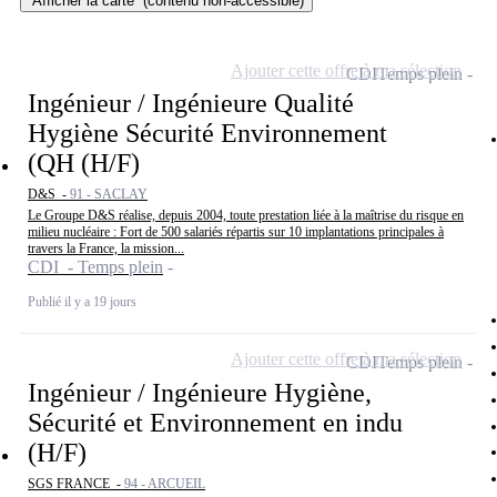
Afficher la carte
(contenu non-accessible)
Ajouter cette offre à ma sélection
CDI
Temps plein
Ingénieur / Ingénieure Qualité
Hygiène Sécurité Environnement
(QH (H/F)
D&S -
91 - SACLAY
Le Groupe D&S réalise, depuis 2004, toute prestation liée à la maîtrise du risque en
milieu nucléaire : Fort de 500 salariés répartis sur 10 implantations principales à
travers la France, la mission...
CDI - Temps plein
Publié il y a 19 jours
Ajouter cette offre à ma sélection
CDI
Temps plein
Ingénieur / Ingénieure Hygiène,
Sécurité et Environnement en indu
(H/F)
SGS FRANCE -
94 - ARCUEIL