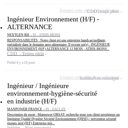
Ajouter cette offre à ma sélection
CDD
Temps plein
Ingénieur Environnement (H/F) -
ALTERNANCE
NEXTGEN RH -
91 - ATHIS-MONS
RESPONSABILITÉS : Notre client est une entreprise handi-accueillante,
spécialisée dans le domaine agro-alimentaire. Il recrute un(e) : INGÉNIEUR
ENVIRONNEMENT (H/F) ALTERNANCE 12 MOIS - ATHIS-MONS...
CDD - Temps plein
Publié il y a 24 jours
Ajouter cette offre à ma sélection
Intérim
Non renseigné
Ingénieur / Ingénieure
environnement-hygiène-sécurité
en industrie (H/F)
MANPOWER FRANCE -
91 - SACLAY
Description du poste : Manpower ORSAY recherche pour son client prestigieux un
Ingénieur Qualité Hygiène Sécurité Environnement (QHSE) / prévention sécurité
risques prof (H/F) Entreprise très...
Intérim - Non renseigné