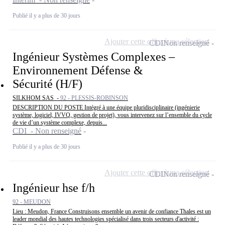
Publié il y a plus de 30 jours
Ajouter cette offre à ma sélection
CDI
Non renseigné
Ingénieur Systèmes Complexes –
Environnement Défense &
Sécurité (H/F)
SILKHOM SAS -
92 - PLESSIS-ROBINSON
DESCRIPTION DU POSTE Intégré à une équipe pluridisciplinaire (ingénierie
système, logiciel, IVVQ, gestion de projet), vous intervenez sur l’ensemble du cycle
de vie d’un système complexe, depuis...
CDI - Non renseigné
Publié il y a plus de 30 jours
Ajouter cette offre à ma sélection
CDI
Non renseigné
Ingénieur hse f/h
92 - MEUDON
Lieu : Meudon, France Construisons ensemble un avenir de confiance Thales est un
leader mondial des hautes technologies spécialisé dans trois secteurs d'activité :