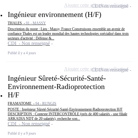
Ajouter cette offre à ma sélection
CDI
Non renseigné
Ingénieur environnement (H/F)
THALES -
91 - MASSY
Description du poste : Lieu : Massy, France Construisons ensemble un avenir de
confiance Thales est un leader mondial des hautes technologies spécialisé dans trois
secteurs d'activité : Défense &...
CDI - Non renseigné
Publié il y a 4 jours
Ajouter cette offre à ma sélection
CDI
Non renseigné
Ingénieur Sûreté-Sécurité-Santé-
Environnement-Radioprotection
H/F
FRAMATOME -
94 - RUNGIS
POSTE : Ingénieur Sûreté-Sécurité-Santé-Environnement-Radioprotection H/F
DESCRIPTION : Contexte INTERCONTRÔLE (près de 400 salariés - une filiale
ARKADIA NDT de 20 salariés), recherche son...
CDI - Non renseigné
Publié il y a 9 jours