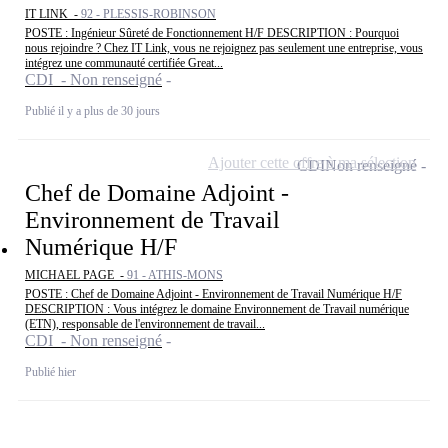
IT LINK -
92 - PLESSIS-ROBINSON
POSTE : Ingénieur Sûreté de Fonctionnement H/F DESCRIPTION : Pourquoi
nous rejoindre ? Chez IT Link, vous ne rejoignez pas seulement une entreprise, vous
intégrez une communauté certifiée Great...
CDI - Non renseigné
Publié il y a plus de 30 jours
Ajouter cette offre à ma sélection
CDI
Non renseigné
Chef de Domaine Adjoint -
Environnement de Travail
Numérique H/F
MICHAEL PAGE -
91 - ATHIS-MONS
POSTE : Chef de Domaine Adjoint - Environnement de Travail Numérique H/F
DESCRIPTION : Vous intégrez le domaine Environnement de Travail numérique
(ETN), responsable de l'environnement de travail...
CDI - Non renseigné
Publié hier