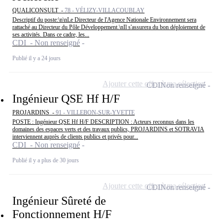
QUALICONSULT -
78 - VÉLIZY-VILLACOUBLAY
Descriptif du poste:\n\nLe Directeur de l'Agence Nationale Environnement sera
rattaché au Directeur du Pôle Développement.\nIl s'assurera du bon déploiement de
ses activités. Dans ce cadre, les...
CDI - Non renseigné
Publié il y a 24 jours
Ajouter cette offre à ma sélection
CDI
Non renseigné
Ingénieur QSE Hf H/F
PROJARDINS -
91 - VILLEBON-SUR-YVETTE
POSTE : Ingénieur QSE Hf H/F DESCRIPTION : Acteurs reconnus dans les
domaines des espaces verts et des travaux publics, PROJARDINS et SOTRAVIA
interviennent auprès de clients publics et privés pour...
CDI - Non renseigné
Publié il y a plus de 30 jours
Ajouter cette offre à ma sélection
CDI
Non renseigné
Ingénieur Sûreté de
Fonctionnement H/F