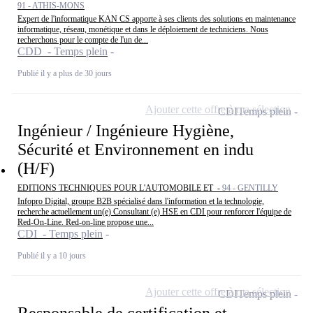
91 - ATHIS-MONS
Expert de l'informatique KAN CS apporte à ses clients des solutions en maintenance
informatique, réseau, monétique et dans le déploiement de techniciens. Nous
recherchons pour le compte de l'un de...
CDD - Temps plein
Publié il y a plus de 30 jours
Ajouter cette offre à ma sélection
CDI
Temps plein
Ingénieur / Ingénieure Hygiène,
Sécurité et Environnement en indu
(H/F)
EDITIONS TECHNIQUES POUR L'AUTOMOBILE ET -
94 - GENTILLY
Infopro Digital, groupe B2B spécialisé dans l'information et la technologie,
recherche actuellement un(e) Consultant (e) HSE en CDI pour renforcer l'équipe de
Red-On-Line. Red-on-line propose une...
CDI - Temps plein
Publié il y a 10 jours
Ajouter cette offre à ma sélection
CDI
Temps plein
Responsable de certification et