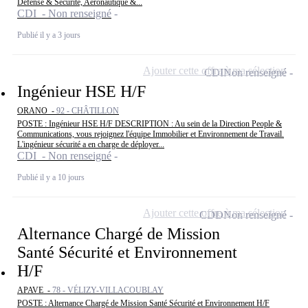
Défense & Sécurité, Aéronautique &...
CDI - Non renseigné
Publié il y a 3 jours
Ajouter cette offre à ma sélection
CDI
Non renseigné
Ingénieur HSE H/F
ORANO -
92 - CHÂTILLON
POSTE : Ingénieur HSE H/F DESCRIPTION : Au sein de la Direction People &
Communications, vous rejoignez l'équipe Immobilier et Environnement de Travail.
L'ingénieur sécurité a en charge de déployer...
CDI - Non renseigné
Publié il y a 10 jours
Ajouter cette offre à ma sélection
CDD
Non renseigné
Alternance Chargé de Mission
Santé Sécurité et Environnement
H/F
APAVE -
78 - VÉLIZY-VILLACOUBLAY
POSTE : Alternance Chargé de Mission Santé Sécurité et Environnement H/F