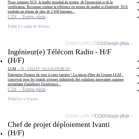
Nous sommes SGS, le leader mondial du testing, de l'inspection et de la
certification. Reconnue comme la référence en termes de qualité et d'intégrité, SGS
exploite un réseau de plus de 2 650 bureaux...
CDI - Temps plein
Publié il y a plus de 30 jours
Ajouter cette offre à ma sélection
CDI
Temps plein
Ingénieur(e) Télécom Radio - H/F
(H/F)
LGM -
78 - VELIZY VILLACOUBLAY
Entreprise Donnez du sens à votre carrière ! La raison d'être du Groupe LGM :
concevoir pour les grands groupes industriels des solutions innovantes uniques
permettant d'améliorer l'expérience...
CDI - Temps plein
Publié il y a 10 jours
Ajouter cette offre à ma sélection
CDD
Temps plein
Chef de projet déploiement Ivanti
(H/F)