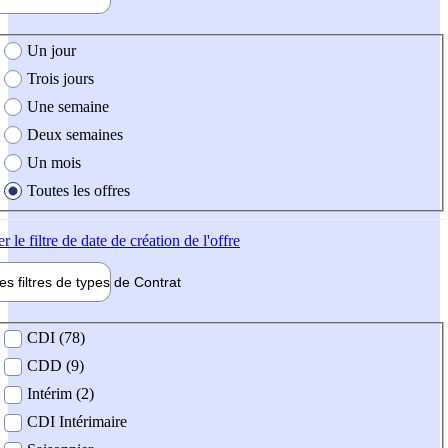
e création de l'offre
Un jour
Trois jours
Une semaine
Deux semaines
Un mois
Toutes les offres
er
le filtre de date de création de l'offre
les filtres de types de
Contrat
de contrat
CDI (78)
CDD (9)
Intérim (2)
CDI Intérimaire