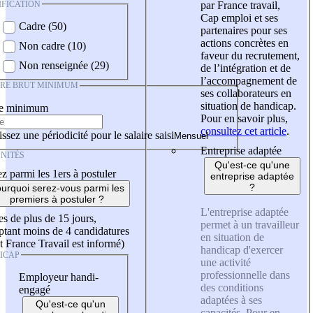
IFICATION
par France travail,
Cap emploi et ses
Cadre (50)
partenaires pour ses
actions concrètes en
Non cadre (10)
faveur du recrutement,
Non renseignée (29)
de l’intégration et de
l’accompagnement de
IRE BRUT MINIMUM
ses collaborateurs en
situation de handicap.
re minimum
Pour en savoir plus,
consultez cet article
.
ssez une périodicité pour le salaire saisi
Entreprise adaptée
NITÉS
Qu'est-ce qu'une
z parmi les 1ers à postuler
entreprise adaptée
?
urquoi serez-vous parmi les
premiers à postuler ?
L'entreprise adaptée
es de plus de 15 jours,
permet à un travailleur
tant moins de 4 candidatures
en situation de
t France Travail est informé)
handicap d'exercer
ICAP
une activité
professionnelle dans
Employeur handi-
des conditions
engagé
adaptées à ses
Qu'est-ce qu'un
capacités. Pour en