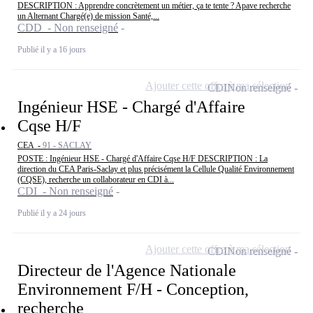
DESCRIPTION : Apprendre concrètement un métier, ça te tente ? Apave recherche
un Alternant Chargé(e) de mission Santé,...
CDD - Non renseigné
Publié il y a 16 jours
Ajouter cette offre à ma sélection
CDI
Non renseigné
Ingénieur HSE - Chargé d'Affaire
Cqse H/F
CEA -
91 - SACLAY
POSTE : Ingénieur HSE - Chargé d'Affaire Cqse H/F DESCRIPTION : La
direction du CEA Paris-Saclay et plus précisément la Cellule Qualité Environnement
(CQSE), recherche un collaborateur en CDI à...
CDI - Non renseigné
Publié il y a 24 jours
Ajouter cette offre à ma sélection
CDI
Non renseigné
Directeur de l'Agence Nationale
Environnement F/H - Conception,
recherche