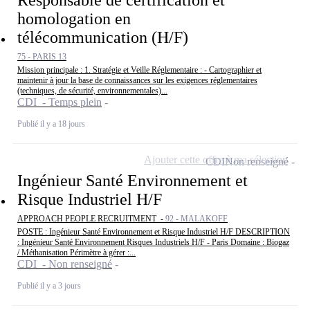
homologation en
télécommunication (H/F)
75 - PARIS 13
Mission principale : 1. Stratégie et Veille Réglementaire : - Cartographier et
maintenir à jour la base de connaissances sur les exigences réglementaires
(techniques, de sécurité, environnementales)...
CDI - Temps plein
Publié il y a 18 jours
Ajouter cette offre à ma sélection
CDI
Non renseigné
Ingénieur Santé Environnement et
Risque Industriel H/F
APPROACH PEOPLE RECRUITMENT -
92 - MALAKOFF
POSTE : Ingénieur Santé Environnement et Risque Industriel H/F DESCRIPTION
: Ingénieur Santé Environnement Risques Industriels H/F - Paris Domaine : Biogaz
/ Méthanisation Périmètre à gérer :...
CDI - Non renseigné
Publié il y a 3 jours