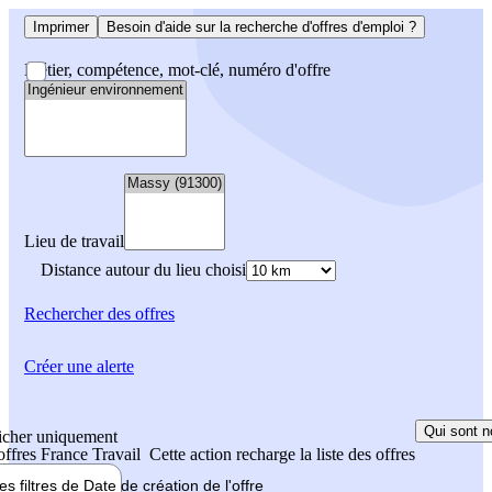
Imprimer
Besoin d'aide sur la recherche d'offres d'emploi ?
Métier, compétence, mot-clé, numéro d'offre
Lieu de travail
Distance autour du lieu choisi
Rechercher
des offres
Créer une alerte
Qui sont n
icher uniquement
 offres France Travail
Cette action recharge la liste des offres
les filtres de
Date de création
de l'offre