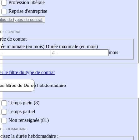
Profession libérale
Reprise d'entreprise
plus
de types de contrat
 DE CONTRAT
ée de contrat
ée minimale (en mois)
Durée maximale (en mois)
mois
er
le filtre du type de contrat
les filtres de
Durée hebdo
madaire
 hebdomadaire
Temps plein (8)
Temps partiel
Non renseignée (81)
 HEBDOMADAIRE
cisez la durée hebdomadaire :