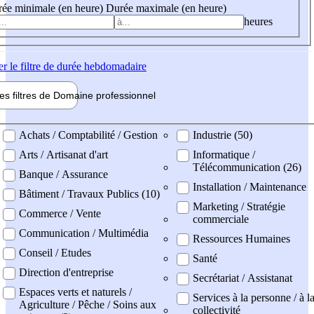
ée minimale (en heure)
Durée maximale (en heure)
heures
er
le filtre de durée hebdomadaire
les filtres de
Domaine pro
fessionnel
ne professionel
Achats / Comptabilité / Gestion
Industrie (50)
Arts / Artisanat d'art
Informatique /
Télécommunication (26)
Banque / Assurance
Installation / Maintenance
Bâtiment / Travaux Publics (10)
Marketing / Stratégie
Commerce / Vente
commerciale
Communication / Multimédia
Ressources Humaines
Conseil / Etudes
Santé
Direction d'entreprise
Secrétariat / Assistanat
Espaces verts et naturels /
Services à la personne / à l
Agriculture / Pêche / Soins aux
collectivité