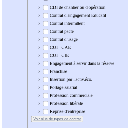
CDI de chantier ou d'opération
Contrat d'Engagement Educatif
Contrat intermittent
Contrat pacte
Contrat d'usage
CUI - CAE
CUI - CIE
Engagement à servir dans la réserve
Franchise
Insertion par l'activ.éco.
Portage salarial
Profession commerciale
Profession libérale
Reprise d'entreprise
Voir plus
de types de contrat