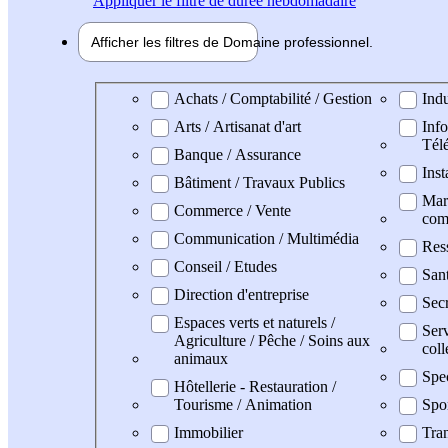
Appliquer
le filtre de durée hebdomadaire
Afficher les filtres de
Domaine pro
fessionnel
Domaine professionel
Achats / Comptabilité / Gestion
Indu
Arts / Artisanat d'art
Info
Tél
Banque / Assurance
Inst
Bâtiment / Travaux Publics
Mark
Commerce / Vente
com
Communication / Multimédia
Res
Conseil / Etudes
San
Direction d'entreprise
Secr
Espaces verts et naturels /
Serv
Agriculture / Pêche / Soins aux
coll
animaux
Spe
Hôtellerie - Restauration /
Tourisme / Animation
Spo
Immobilier
Tran