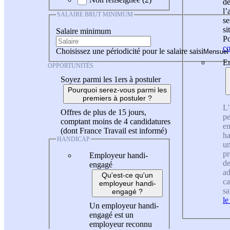
de
l
SALAIRE BRUT MINIMUM
se
si
Salaire minimum
Po
co
Choisissez une périodicité pour le salaire saisi
En
OPPORTUNITÉS
Soyez parmi les 1ers à postuler
Pourquoi serez-vous parmi les
premiers à postuler ?
L'
Offres de plus de 15 jours,
pe
comptant moins de 4 candidatures
en
(dont France Travail est informé)
ha
HANDICAP
un
pr
Employeur handi-
de
engagé
ad
Qu'est-ce qu'un
ca
employeur handi-
sa
engagé ?
le
Un employeur handi-
engagé est un
employeur reconnu