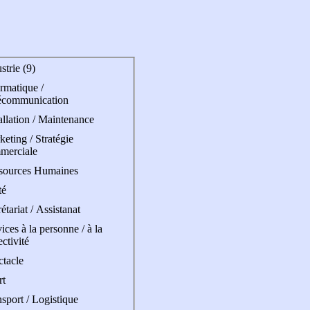
strie (9)
rmatique /
écommunication
allation / Maintenance
eting / Stratégie
merciale
sources Humaines
té
étariat / Assistanat
ices à la personne / à la
ectivité
ctacle
rt
sport / Logistique