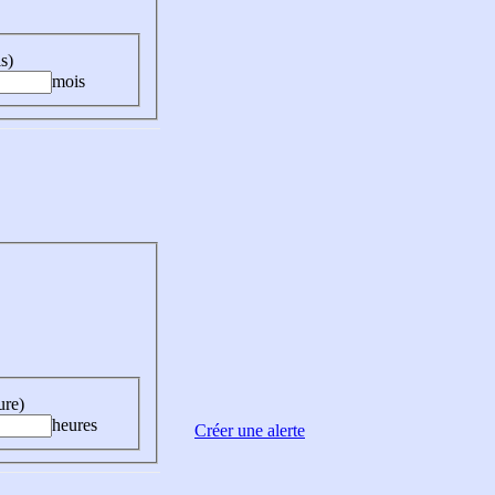
s)
mois
ure)
heures
Créer une alerte