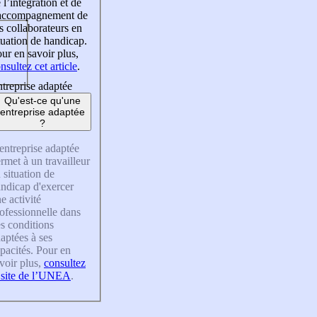
 l’intégration et de
’accompagnement de
s collaborateurs en
tuation de handicap.
ur en savoir plus,
nsultez cet article
.
treprise adaptée
Qu'est-ce qu'une
entreprise adaptée
?
entreprise adaptée
rmet à un travailleur
 situation de
ndicap d'exercer
e activité
ofessionnelle dans
s conditions
aptées à ses
pacités. Pour en
voir plus,
consultez
 site de l’UNEA
.