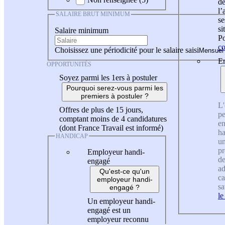
de
l
SALAIRE BRUT MINIMUM
se
si
Salaire minimum
Po
co
Choisissez une périodicité pour le salaire saisi
En
OPPORTUNITÉS
Soyez parmi les 1ers à postuler
Pourquoi serez-vous parmi les
premiers à postuler ?
L'
Offres de plus de 15 jours,
pe
comptant moins de 4 candidatures
en
(dont France Travail est informé)
ha
HANDICAP
un
pr
Employeur handi-
de
engagé
ad
Qu'est-ce qu'un
ca
employeur handi-
sa
engagé ?
le
Un employeur handi-
engagé est un
employeur reconnu