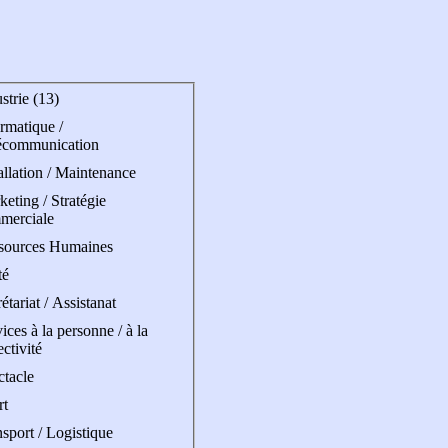
strie (13)
rmatique /
écommunication
allation / Maintenance
eting / Stratégie
merciale
sources Humaines
té
étariat / Assistanat
ices à la personne / à la
ectivité
ctacle
rt
sport / Logistique