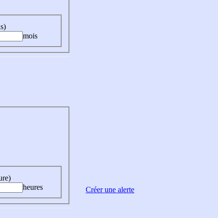
s)
mois
ure)
heures
Créer une alerte