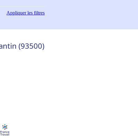
Appliquer
les filtres
antin (93500)