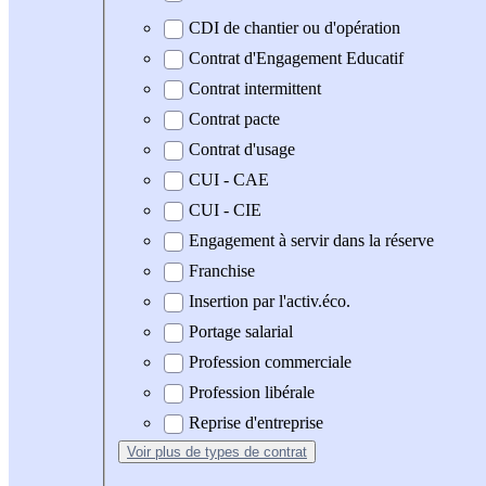
CDI de chantier ou d'opération
Contrat d'Engagement Educatif
Contrat intermittent
Contrat pacte
Contrat d'usage
CUI - CAE
CUI - CIE
Engagement à servir dans la réserve
Franchise
Insertion par l'activ.éco.
Portage salarial
Profession commerciale
Profession libérale
Reprise d'entreprise
Voir plus
de types de contrat