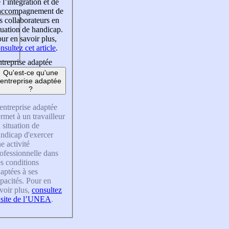
 l’intégration et de
’accompagnement de
s collaborateurs en
tuation de handicap.
ur en savoir plus,
nsultez cet article
.
treprise adaptée
Qu'est-ce qu'une
entreprise adaptée
?
entreprise adaptée
rmet à un travailleur
 situation de
ndicap d'exercer
e activité
ofessionnelle dans
s conditions
aptées à ses
pacités. Pour en
voir plus,
consultez
 site de l’UNEA
.