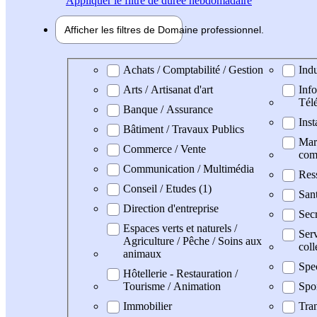
Appliquer
le filtre de durée hebdomadaire
Afficher les filtres de
Domaine pro
fessionnel
Domaine professionel
Achats / Comptabilité / Gestion
Indu
Arts / Artisanat d'art
Info
Tél
Banque / Assurance
Inst
Bâtiment / Travaux Publics
Mark
Commerce / Vente
com
Communication / Multimédia
Res
Conseil / Etudes (1)
San
Direction d'entreprise
Secr
Espaces verts et naturels /
Serv
Agriculture / Pêche / Soins aux
coll
animaux
Spe
Hôtellerie - Restauration /
Tourisme / Animation
Spo
Immobilier
Tran