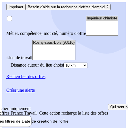
Imprimer
Besoin d'aide sur la recherche d'offres d'emploi ?
Métier, compétence, mot-clé, numéro d'offre
Lieu de travail
Distance autour du lieu choisi
Rechercher
des offres
Créer une alerte
Qui sont n
icher uniquement
 offres France Travail
Cette action recharge la liste des offres
les filtres de
Date de création
de l'offre