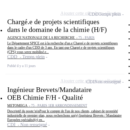
Ajouter cette offre à ma sélection
CDD
Temps plein
Chargé.e de projets scientifiques
dans le domaine de la chimie (H/F)
AGENCE NATIONALE DE LA RECHERCHE -
75 - PARIS
Le Département SPICE est à la recherche d'un.e Chargé.e de projets scientifiques
dans le cadre d'un CDD de 3 ans. En tant que Chargé.e de projets scientifiques
(CPS) vous serez mobilisé.e...
CDD - Temps plein
Publié il y a 11 jours
Ajouter cette offre à ma sélection
CDI
Non renseigné
Ingénieur Brevets/Mandataire
OEB Chimie F/H - Qualité
METOMEGA -
75 - PARIS 1ER ARRONDISSEMENT
Descriptif du poste:\n\nPour le compte de l'un de nos clients, cabinet de propriété
industrielle de premier plan, nous recherchons un(e) Ingénieur Brevets / Mandataire
Européen spécialisé(e) en...
CDI - Non renseigné