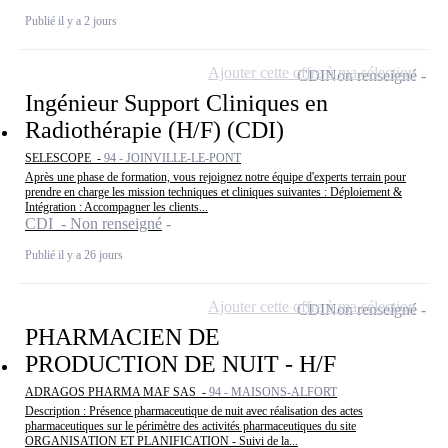
Publié il y a 2 jours
Ajouter cette offre à ma sélection
CDI
Non renseigné
Ingénieur Support Cliniques en
Radiothérapie (H/F) (CDI)
SELESCOPE -
94 - JOINVILLE-LE-PONT
Après une phase de formation, vous rejoignez notre équipe d'experts terrain pour
prendre en charge les mission techniques et cliniques suivantes : Déploiement &
Intégration : Accompagner les clients...
CDI - Non renseigné
Publié il y a 26 jours
Ajouter cette offre à ma sélection
CDI
Non renseigné
PHARMACIEN DE
PRODUCTION DE NUIT - H/F
ADRAGOS PHARMA MAF SAS -
94 - MAISONS-ALFORT
Description : Présence pharmaceutique de nuit avec réalisation des actes
pharmaceutiques sur le périmètre des activités pharmaceutiques du site
ORGANISATION ET PLANIFICATION - Suivi de la...