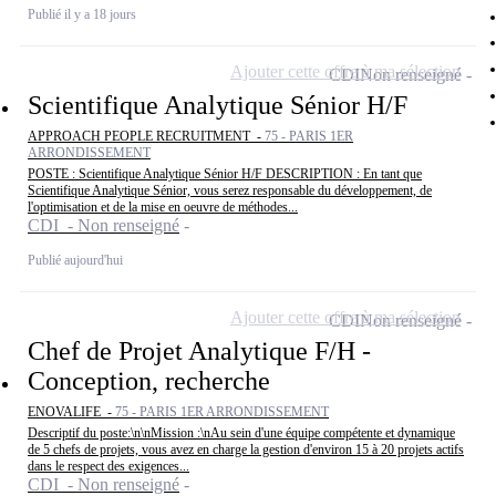
Publié il y a 18 jours
Ajouter cette offre à ma sélection
CDI
Non renseigné
Scientifique Analytique Sénior H/F
APPROACH PEOPLE RECRUITMENT -
75 - PARIS 1ER
ARRONDISSEMENT
POSTE : Scientifique Analytique Sénior H/F DESCRIPTION : En tant que
Scientifique Analytique Sénior, vous serez responsable du développement, de
l'optimisation et de la mise en oeuvre de méthodes...
CDI - Non renseigné
Publié aujourd'hui
Ajouter cette offre à ma sélection
CDI
Non renseigné
Chef de Projet Analytique F/H -
Conception, recherche
ENOVALIFE -
75 - PARIS 1ER ARRONDISSEMENT
Descriptif du poste:\n\nMission :\nAu sein d'une équipe compétente et dynamique
de 5 chefs de projets, vous avez en charge la gestion d'environ 15 à 20 projets actifs
dans le respect des exigences...
CDI - Non renseigné