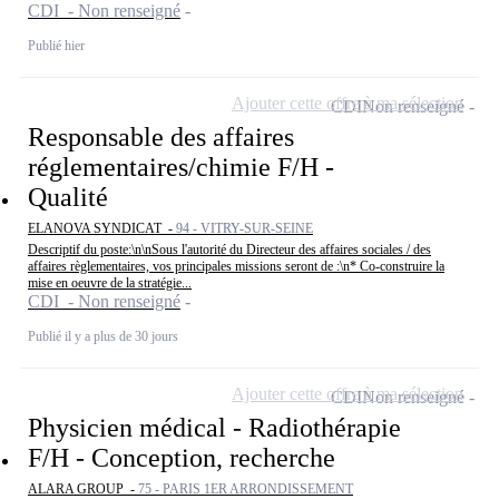
CDI - Non renseigné
Publié hier
Ajouter cette offre à ma sélection
CDI
Non renseigné
Responsable des affaires
réglementaires/chimie F/H -
Qualité
ELANOVA SYNDICAT -
94 - VITRY-SUR-SEINE
Descriptif du poste:\n\nSous l'autorité du Directeur des affaires sociales / des
affaires règlementaires, vos principales missions seront de :\n* Co-construire la
mise en oeuvre de la stratégie...
CDI - Non renseigné
Publié il y a plus de 30 jours
Ajouter cette offre à ma sélection
CDI
Non renseigné
Physicien médical - Radiothérapie
F/H - Conception, recherche
ALARA GROUP -
75 - PARIS 1ER ARRONDISSEMENT