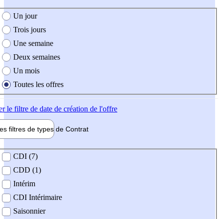
e création de l'offre
Un jour
Trois jours
Une semaine
Deux semaines
Un mois
Toutes les offres
er
le filtre de date de création de l'offre
les filtres de types de
Contrat
de contrat
CDI (7)
CDD (1)
Intérim
CDI Intérimaire
Saisonnier