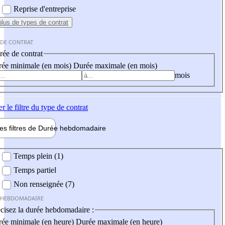
Reprise d'entreprise
plus
de types de contrat
 DE CONTRAT
ée de contrat
ée minimale (en mois)
Durée maximale (en mois)
mois
er
le filtre du type de contrat
les filtres de
Durée hebdo
madaire
 hebdomadaire
Temps plein (1)
Temps partiel
Non renseignée (7)
 HEBDOMADAIRE
cisez la durée hebdomadaire :
ée minimale (en heure)
Durée maximale (en heure)