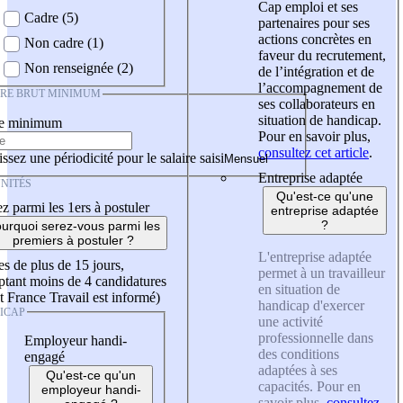
Cap emploi et ses
Cadre (5)
partenaires pour ses
actions concrètes en
Non cadre (1)
faveur du recrutement,
Non renseignée (2)
de l’intégration et de
l’accompagnement de
IRE BRUT MINIMUM
ses collaborateurs en
situation de handicap.
re minimum
Pour en savoir plus,
consultez cet article
.
ssez une périodicité pour le salaire saisi
Entreprise adaptée
NITÉS
Qu'est-ce qu'une
z parmi les 1ers à postuler
entreprise adaptée
?
urquoi serez-vous parmi les
premiers à postuler ?
L'entreprise adaptée
es de plus de 15 jours,
permet à un travailleur
tant moins de 4 candidatures
en situation de
t France Travail est informé)
handicap d'exercer
ICAP
une activité
professionnelle dans
Employeur handi-
des conditions
engagé
adaptées à ses
Qu'est-ce qu'un
capacités. Pour en
employeur handi-
savoir plus,
consultez