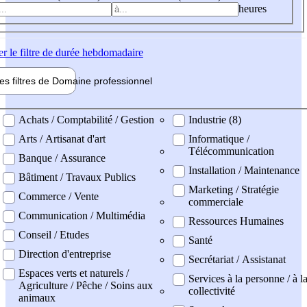
heures
er
le filtre de durée hebdomadaire
les filtres de
Domaine pro
fessionnel
ne professionel
Achats / Comptabilité / Gestion
Industrie (8)
Arts / Artisanat d'art
Informatique /
Télécommunication
Banque / Assurance
Installation / Maintenance
Bâtiment / Travaux Publics
Marketing / Stratégie
Commerce / Vente
commerciale
Communication / Multimédia
Ressources Humaines
Conseil / Etudes
Santé
Direction d'entreprise
Secrétariat / Assistanat
Espaces verts et naturels /
Services à la personne / à l
Agriculture / Pêche / Soins aux
collectivité
animaux