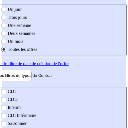
e création de l'offre
Un jour
Trois jours
Une semaine
Deux semaines
Un mois
Toutes les offres
er
le filtre de date de création de l'offre
les filtres de types de
Contrat
de contrat
CDI
CDD
Intérim
CDI Intérimaire
Saisonnier