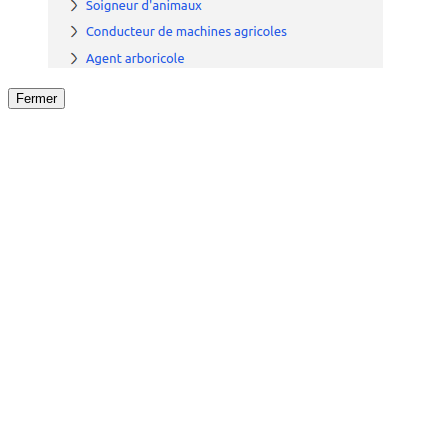
Fermer
Fermer
le détail de l'offre
/
Offre
sur
Offre précéden