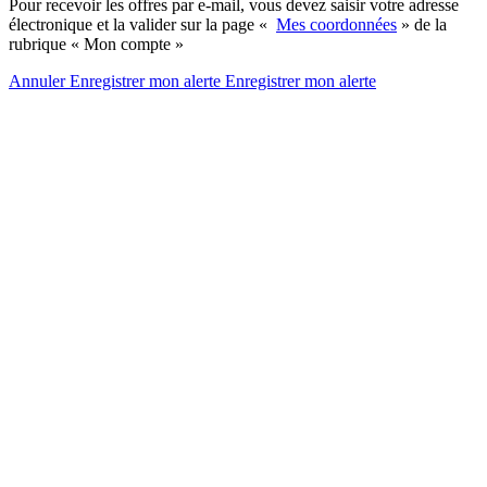
Pour recevoir les offres par e-mail, vous devez saisir votre adresse
électronique et la valider sur la page «
Mes coordonnées
» de la
rubrique « Mon compte »
Annuler
Enregistrer mon alerte
Enregistrer
mon alerte