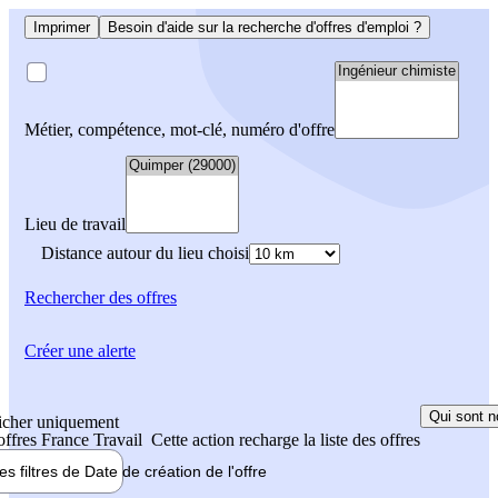
Imprimer
Besoin d'aide sur la recherche d'offres d'emploi ?
Métier, compétence, mot-clé, numéro d'offre
Lieu de travail
Distance autour du lieu choisi
Rechercher
des offres
Créer une alerte
Qui sont n
icher uniquement
 offres France Travail
Cette action recharge la liste des offres
les filtres de
Date de création
de l'offre