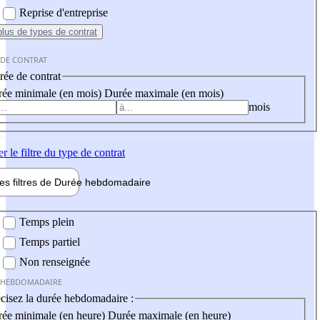
Reprise d'entreprise
plus
de types de contrat
 DE CONTRAT
ée de contrat
ée minimale (en mois)
Durée maximale (en mois)
mois
er
le filtre du type de contrat
les filtres de
Durée hebdo
madaire
 hebdomadaire
Temps plein
Temps partiel
Non renseignée
 HEBDOMADAIRE
cisez la durée hebdomadaire :
ée minimale (en heure)
Durée maximale (en heure)