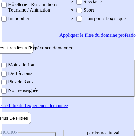
Spectacle
Hôtellerie - Restauration /
Tourisme / Animation
Sport
Immobilier
Transport / Logistique
Appliquer
le filtre du domaine professi
es filtres liés à l'
Expérience
demandée
ience demandée
Moins de 1 an
De 1 à 3 ans
Plus de 3 ans
Non renseignée
er
le filtre de l'expérience demandée
Plus De
Filtres
IFICATION
par France travail,