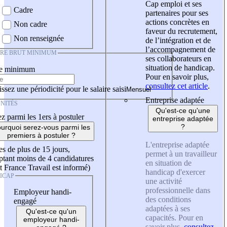
Cap emploi et ses
Cadre
partenaires pour ses
actions concrètes en
Non cadre
faveur du recrutement,
Non renseignée
de l’intégration et de
l’accompagnement de
IRE BRUT MINIMUM
ses collaborateurs en
situation de handicap.
re minimum
Pour en savoir plus,
consultez cet article
.
ssez une périodicité pour le salaire saisi
Entreprise adaptée
NITÉS
Qu'est-ce qu'une
z parmi les 1ers à postuler
entreprise adaptée
?
urquoi serez-vous parmi les
premiers à postuler ?
L'entreprise adaptée
es de plus de 15 jours,
permet à un travailleur
tant moins de 4 candidatures
en situation de
t France Travail est informé)
handicap d'exercer
ICAP
une activité
professionnelle dans
Employeur handi-
des conditions
engagé
adaptées à ses
Qu'est-ce qu'un
capacités. Pour en
employeur handi-
savoir plus,
consultez