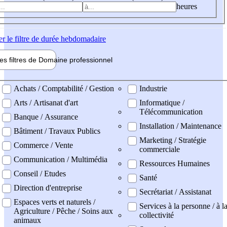
heures
er
le filtre de durée hebdomadaire
les filtres de
Domaine pro
fessionnel
ne professionel
Achats / Comptabilité / Gestion
Industrie
Arts / Artisanat d'art
Informatique /
Télécommunication
Banque / Assurance
Installation / Maintenance
Bâtiment / Travaux Publics
Marketing / Stratégie
Commerce / Vente
commerciale
Communication / Multimédia
Ressources Humaines
Conseil / Etudes
Santé
Direction d'entreprise
Secrétariat / Assistanat
Espaces verts et naturels /
Services à la personne / à l
Agriculture / Pêche / Soins aux
collectivité
animaux