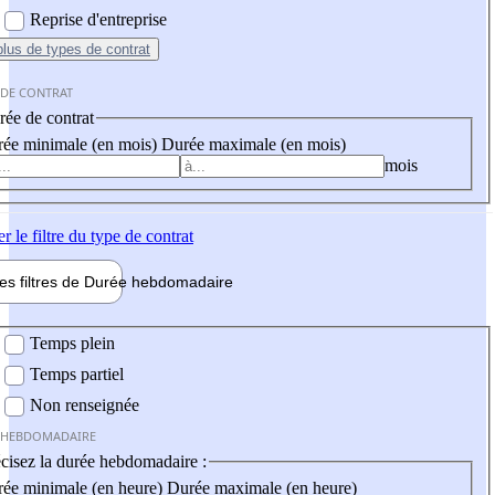
Reprise d'entreprise
plus
de types de contrat
 DE CONTRAT
ée de contrat
ée minimale (en mois)
Durée maximale (en mois)
mois
er
le filtre du type de contrat
les filtres de
Durée hebdo
madaire
 hebdomadaire
Temps plein
Temps partiel
Non renseignée
 HEBDOMADAIRE
cisez la durée hebdomadaire :
ée minimale (en heure)
Durée maximale (en heure)