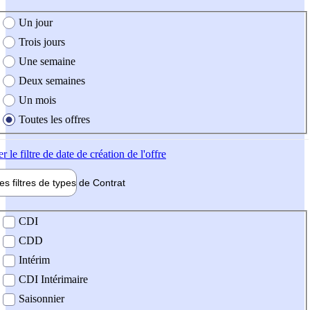
e création de l'offre
Un jour
Trois jours
Une semaine
Deux semaines
Un mois
Toutes les offres
er
le filtre de date de création de l'offre
les filtres de types de
Contrat
de contrat
CDI
CDD
Intérim
CDI Intérimaire
Saisonnier