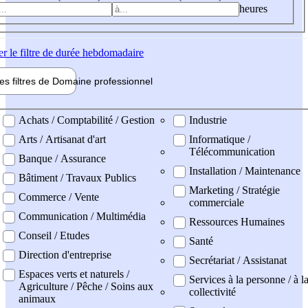
heures
er
le filtre de durée hebdomadaire
les filtres de
Domaine pro
fessionnel
ne professionel
Achats / Comptabilité / Gestion
Industrie
Arts / Artisanat d'art
Informatique /
Télécommunication
Banque / Assurance
Installation / Maintenance
Bâtiment / Travaux Publics
Marketing / Stratégie
Commerce / Vente
commerciale
Communication / Multimédia
Ressources Humaines
Conseil / Etudes
Santé
Direction d'entreprise
Secrétariat / Assistanat
Espaces verts et naturels /
Services à la personne / à l
Agriculture / Pêche / Soins aux
collectivité
animaux