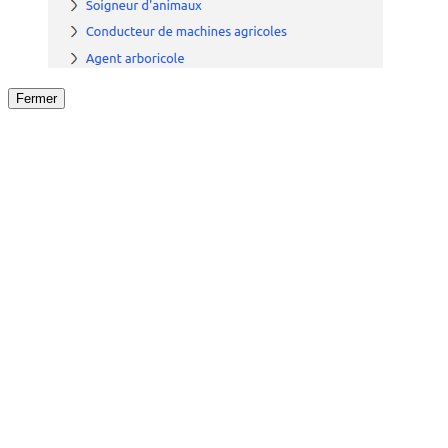
Fermer
Fermer
le détail de l'offre
/
Offre
sur
Offre précéden