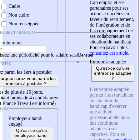
Cap emploi et ses
Cadre
partenaires pour ses
actions concrètes en
Non cadre
faveur du recrutement,
Non renseignée
de l’intégration et de
l’accompagnement de
IRE BRUT MINIMUM
ses collaborateurs en
situation de handicap.
re minimum
Pour en savoir plus,
consultez cet article
.
ssez une périodicité pour le salaire saisi
Entreprise adaptée
NITÉS
Qu'est-ce qu'une
z parmi les 1ers à postuler
entreprise adaptée
?
urquoi serez-vous parmi les
premiers à postuler ?
L'entreprise adaptée
es de plus de 15 jours,
permet à un travailleur
tant moins de 4 candidatures
en situation de
t France Travail est informé)
handicap d'exercer
ICAP
une activité
professionnelle dans
Employeur handi-
des conditions
engagé
adaptées à ses
Qu'est-ce qu'un
capacités. Pour en
employeur handi-
savoir plus,
consultez