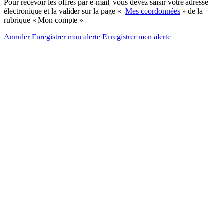
Pour recevoir les offres par e-mail, vous devez saisir votre adresse
électronique et la valider sur la page «
Mes coordonnées
» de la
rubrique « Mon compte »
Annuler
Enregistrer mon alerte
Enregistrer
mon alerte