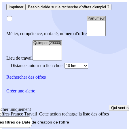
Imprimer
Besoin d'aide sur la recherche d'offres d'emploi ?
Métier, compétence, mot-clé, numéro d'offre
Lieu de travail
Distance autour du lieu choisi
Rechercher
des offres
Créer une alerte
Qui sont n
icher uniquement
 offres France Travail
Cette action recharge la liste des offres
les filtres de
Date de création
de l'offre