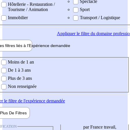
Spectacle
Hôtellerie - Restauration /
Tourisme / Animation
Sport
Immobilier
Transport / Logistique
Appliquer
le filtre du domaine professi
es filtres liés à l'
Expérience
demandée
ience demandée
Moins de 1 an
De 1 à 3 ans
Plus de 3 ans
Non renseignée
er
le filtre de l'expérience demandée
Plus De
Filtres
IFICATION
par France travail,