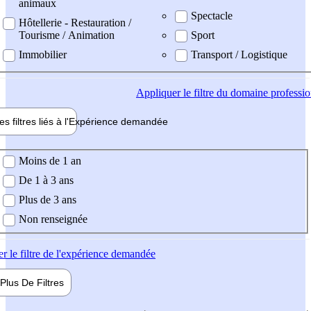
animaux
Spectacle
Hôtellerie - Restauration /
Tourisme / Animation
Sport
Immobilier
Transport / Logistique
Appliquer
le filtre du domaine professi
es filtres liés à l'
Expérience
demandée
ience demandée
Moins de 1 an
De 1 à 3 ans
Plus de 3 ans
Non renseignée
er
le filtre de l'expérience demandée
Plus De
Filtres