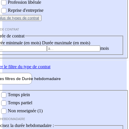
Profession libérale
Reprise d'entreprise
plus
de types de contrat
 DE CONTRAT
ée de contrat
ée minimale (en mois)
Durée maximale (en mois)
mois
er
le filtre du type de contrat
les filtres de
Durée hebdo
madaire
 hebdomadaire
Temps plein
Temps partiel
Non renseignée (1)
 HEBDOMADAIRE
cisez la durée hebdomadaire :