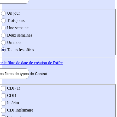
e création de l'offre
Un jour
Trois jours
Une semaine
Deux semaines
Un mois
Toutes les offres
er
le filtre de date de création de l'offre
les filtres de types de
Contrat
de contrat
CDI (1)
CDD
Intérim
CDI Intérimaire