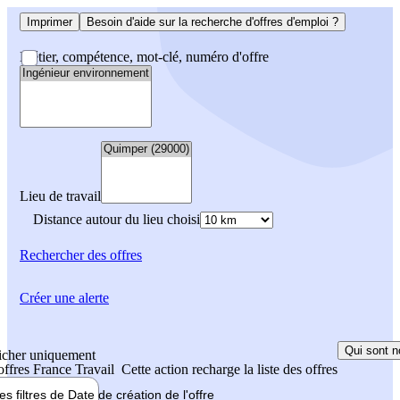
Imprimer
Besoin d'aide sur la recherche d'offres d'emploi ?
Métier, compétence, mot-clé, numéro d'offre
Lieu de travail
Distance autour du lieu choisi
Rechercher
des offres
Créer une alerte
Qui sont n
icher uniquement
 offres France Travail
Cette action recharge la liste des offres
les filtres de
Date de création
de l'offre