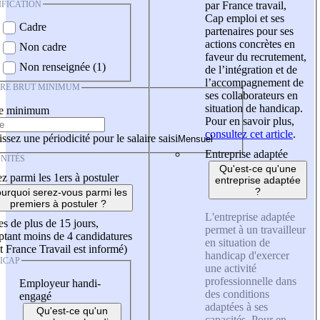
IFICATION
par France travail,
Cap emploi et ses
Cadre
partenaires pour ses
actions concrètes en
Non cadre
faveur du recrutement,
Non renseignée (1)
de l’intégration et de
l’accompagnement de
IRE BRUT MINIMUM
ses collaborateurs en
situation de handicap.
re minimum
Pour en savoir plus,
consultez cet article
.
ssez une périodicité pour le salaire saisi
Entreprise adaptée
NITÉS
Qu'est-ce qu'une
z parmi les 1ers à postuler
entreprise adaptée
?
urquoi serez-vous parmi les
premiers à postuler ?
L'entreprise adaptée
es de plus de 15 jours,
permet à un travailleur
tant moins de 4 candidatures
en situation de
t France Travail est informé)
handicap d'exercer
ICAP
une activité
professionnelle dans
Employeur handi-
des conditions
engagé
adaptées à ses
Qu'est-ce qu'un
capacités. Pour en