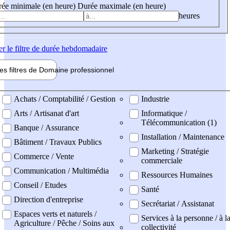
ée minimale (en heure)
Durée maximale (en heure)
heures
er
le filtre de durée hebdomadaire
les filtres de
Domaine pro
fessionnel
ne professionel
Achats / Comptabilité / Gestion
Industrie
Arts / Artisanat d'art
Informatique /
Télécommunication (1)
Banque / Assurance
Installation / Maintenance
Bâtiment / Travaux Publics
Marketing / Stratégie
Commerce / Vente
commerciale
Communication / Multimédia
Ressources Humaines
Conseil / Etudes
Santé
Direction d'entreprise
Secrétariat / Assistanat
Espaces verts et naturels /
Services à la personne / à l
Agriculture / Pêche / Soins aux
collectivité