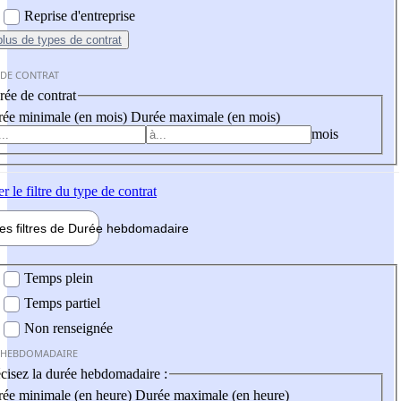
Reprise d'entreprise
plus
de types de contrat
 DE CONTRAT
ée de contrat
ée minimale (en mois)
Durée maximale (en mois)
mois
er
le filtre du type de contrat
les filtres de
Durée hebdo
madaire
 hebdomadaire
Temps plein
Temps partiel
Non renseignée
 HEBDOMADAIRE
cisez la durée hebdomadaire :
ée minimale (en heure)
Durée maximale (en heure)