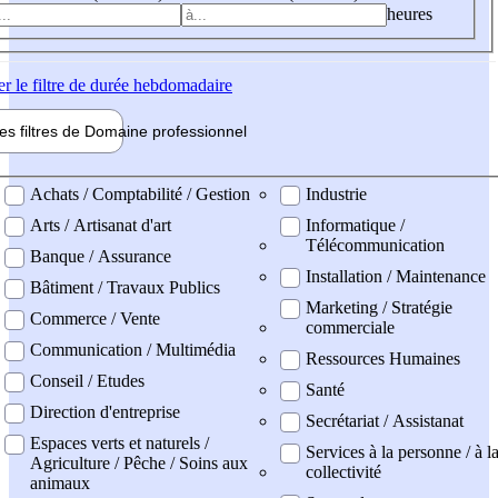
heures
er
le filtre de durée hebdomadaire
les filtres de
Domaine pro
fessionnel
ne professionel
Achats / Comptabilité / Gestion
Industrie
Arts / Artisanat d'art
Informatique /
Télécommunication
Banque / Assurance
Installation / Maintenance
Bâtiment / Travaux Publics
Marketing / Stratégie
Commerce / Vente
commerciale
Communication / Multimédia
Ressources Humaines
Conseil / Etudes
Santé
Direction d'entreprise
Secrétariat / Assistanat
Espaces verts et naturels /
Services à la personne / à l
Agriculture / Pêche / Soins aux
collectivité
animaux