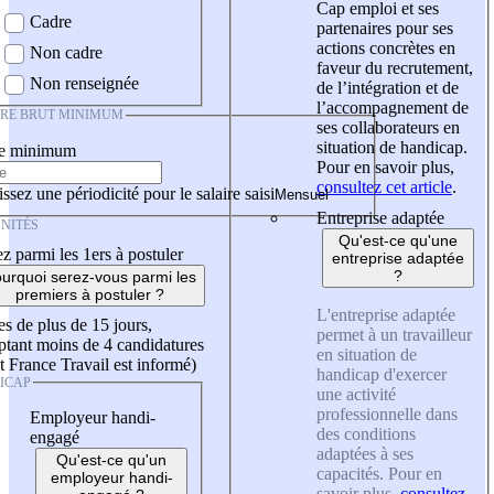
Cap emploi et ses
Cadre
partenaires pour ses
actions concrètes en
Non cadre
faveur du recrutement,
Non renseignée
de l’intégration et de
l’accompagnement de
IRE BRUT MINIMUM
ses collaborateurs en
situation de handicap.
re minimum
Pour en savoir plus,
consultez cet article
.
ssez une périodicité pour le salaire saisi
Entreprise adaptée
NITÉS
Qu'est-ce qu'une
z parmi les 1ers à postuler
entreprise adaptée
?
urquoi serez-vous parmi les
premiers à postuler ?
L'entreprise adaptée
es de plus de 15 jours,
permet à un travailleur
tant moins de 4 candidatures
en situation de
t France Travail est informé)
handicap d'exercer
ICAP
une activité
professionnelle dans
Employeur handi-
des conditions
engagé
adaptées à ses
Qu'est-ce qu'un
capacités. Pour en
employeur handi-
savoir plus,
consultez