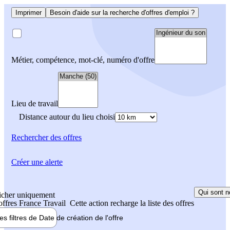
Imprimer
Besoin d'aide sur la recherche d'offres d'emploi ?
Métier, compétence, mot-clé, numéro d'offre
Lieu de travail
Distance autour du lieu choisi
Rechercher
des offres
Créer une alerte
Qui sont n
icher uniquement
 offres France Travail
Cette action recharge la liste des offres
les filtres de
Date de création
de l'offre