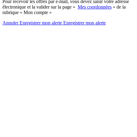
Pour recevoir les offres par e-mail, vous devez saisir votre adresse
électronique et la valider sur la page «
Mes coordonnées
» de la
rubrique « Mon compte »
Annuler
Enregistrer mon alerte
Enregistrer
mon alerte