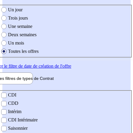
e création de l'offre
Un jour
Trois jours
Une semaine
Deux semaines
Un mois
Toutes les offres
er
le filtre de date de création de l'offre
les filtres de types de
Contrat
de contrat
CDI
CDD
Intérim
CDI Intérimaire
Saisonnier