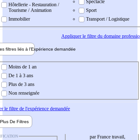
Spectacle
Hôtellerie - Restauration /
Tourisme / Animation
Sport
Immobilier
Transport / Logistique
Appliquer
le filtre du domaine professi
es filtres liés à l'
Expérience
demandée
ience demandée
Moins de 1 an
De 1 à 3 ans
Plus de 3 ans
Non renseignée
er
le filtre de l'expérience demandée
Plus De
Filtres
IFICATION
par France travail,