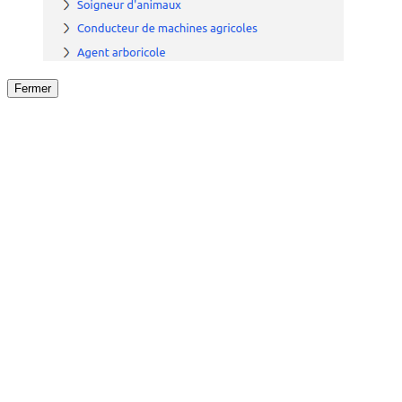
Fermer
Fermer
le détail de l'offre
/
Offre
sur
Offre précéden