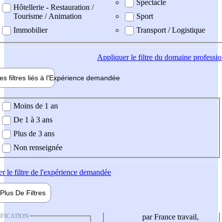
Spectacle
Hôtellerie - Restauration /
Tourisme / Animation
Sport
Immobilier
Transport / Logistique
Appliquer
le filtre du domaine professi
es filtres liés à l'
Expérience
demandée
ience demandée
Moins de 1 an
De 1 à 3 ans
Plus de 3 ans
Non renseignée
er
le filtre de l'expérience demandée
Plus De
Filtres
IFICATION
par France travail,