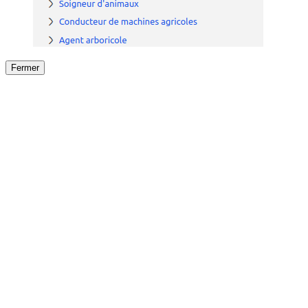
Fermer
Fermer
le détail de l'offre
/
Offre
sur
Offre précéden