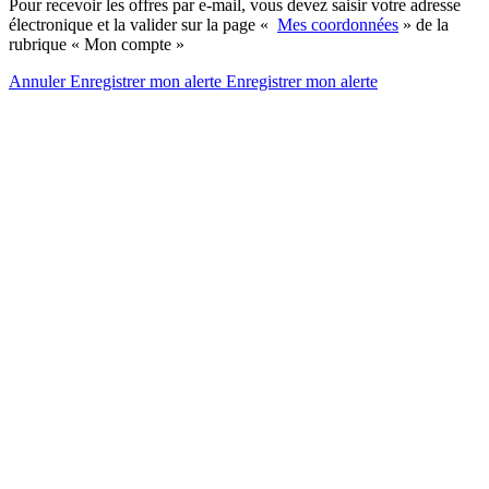
Pour recevoir les offres par e-mail, vous devez saisir votre adresse
électronique et la valider sur la page «
Mes coordonnées
» de la
rubrique « Mon compte »
Annuler
Enregistrer mon alerte
Enregistrer
mon alerte