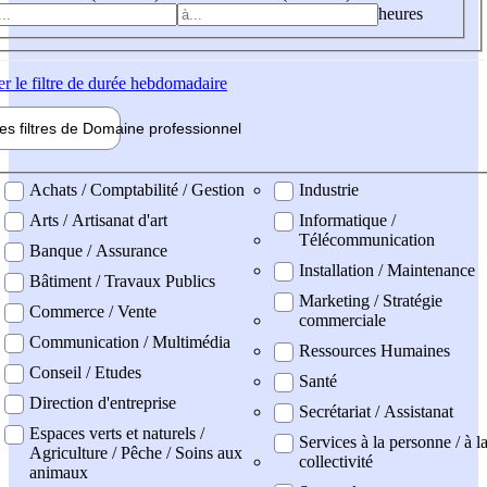
heures
er
le filtre de durée hebdomadaire
les filtres de
Domaine pro
fessionnel
ne professionel
Achats / Comptabilité / Gestion
Industrie
Arts / Artisanat d'art
Informatique /
Télécommunication
Banque / Assurance
Installation / Maintenance
Bâtiment / Travaux Publics
Marketing / Stratégie
Commerce / Vente
commerciale
Communication / Multimédia
Ressources Humaines
Conseil / Etudes
Santé
Direction d'entreprise
Secrétariat / Assistanat
Espaces verts et naturels /
Services à la personne / à l
Agriculture / Pêche / Soins aux
collectivité
animaux