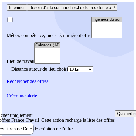
Imprimer
Besoin d'aide sur la recherche d'offres d'emploi ?
Métier, compétence, mot-clé, numéro d'offre
Lieu de travail
Distance autour du lieu choisi
Rechercher
des offres
Créer une alerte
Qui sont n
icher uniquement
 offres France Travail
Cette action recharge la liste des offres
les filtres de
Date de création
de l'offre