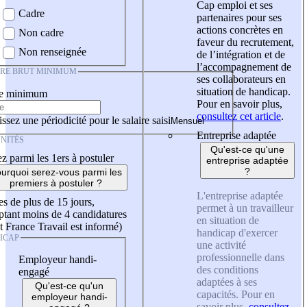
Cap emploi et ses
Cadre
partenaires pour ses
actions concrètes en
Non cadre
faveur du recrutement,
Non renseignée
de l’intégration et de
l’accompagnement de
IRE BRUT MINIMUM
ses collaborateurs en
situation de handicap.
re minimum
Pour en savoir plus,
consultez cet article
.
ssez une périodicité pour le salaire saisi
Entreprise adaptée
NITÉS
Qu'est-ce qu'une
z parmi les 1ers à postuler
entreprise adaptée
?
urquoi serez-vous parmi les
premiers à postuler ?
L'entreprise adaptée
es de plus de 15 jours,
permet à un travailleur
tant moins de 4 candidatures
en situation de
t France Travail est informé)
handicap d'exercer
ICAP
une activité
professionnelle dans
Employeur handi-
des conditions
engagé
adaptées à ses
Qu'est-ce qu'un
capacités. Pour en
employeur handi-
savoir plus,
consultez