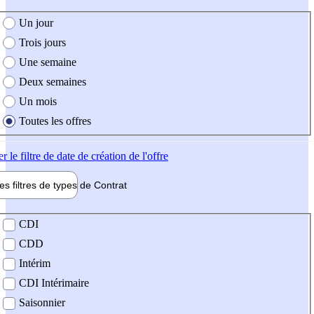
e création de l'offre
Un jour
Trois jours
Une semaine
Deux semaines
Un mois
Toutes les offres
er
le filtre de date de création de l'offre
les filtres de types de
Contrat
de contrat
CDI
CDD
Intérim
CDI Intérimaire
Saisonnier