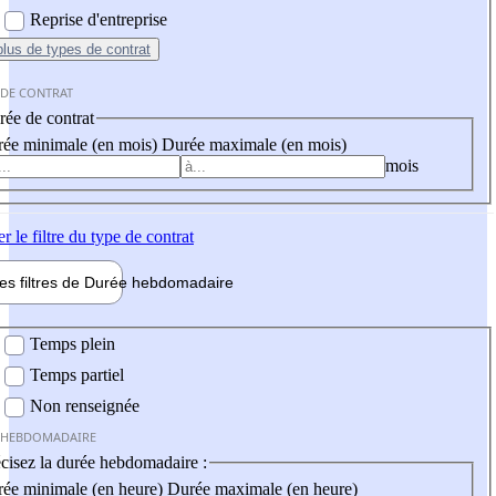
Reprise d'entreprise
plus
de types de contrat
 DE CONTRAT
ée de contrat
ée minimale (en mois)
Durée maximale (en mois)
mois
er
le filtre du type de contrat
les filtres de
Durée hebdo
madaire
 hebdomadaire
Temps plein
Temps partiel
Non renseignée
 HEBDOMADAIRE
cisez la durée hebdomadaire :
ée minimale (en heure)
Durée maximale (en heure)