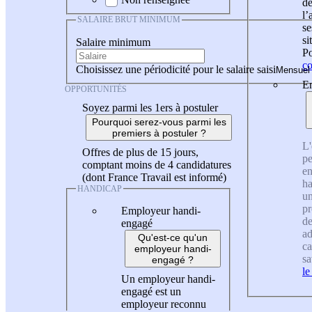
de
l
SALAIRE BRUT MINIMUM
se
si
Salaire minimum
Po
co
Choisissez une périodicité pour le salaire saisi
En
OPPORTUNITÉS
Soyez parmi les 1ers à postuler
Pourquoi serez-vous parmi les
premiers à postuler ?
L'
Offres de plus de 15 jours,
pe
comptant moins de 4 candidatures
en
(dont France Travail est informé)
ha
HANDICAP
un
pr
Employeur handi-
de
engagé
ad
Qu'est-ce qu'un
ca
employeur handi-
sa
engagé ?
le
Un employeur handi-
engagé est un
employeur reconnu