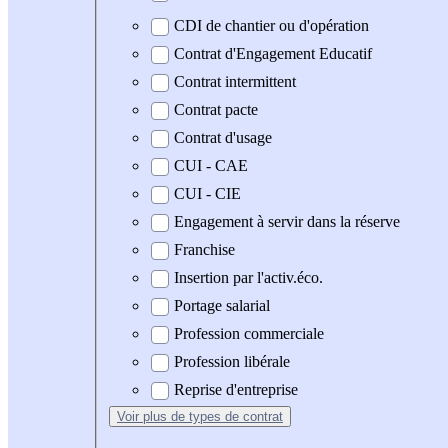
CDI de chantier ou d'opération
Contrat d'Engagement Educatif
Contrat intermittent
Contrat pacte
Contrat d'usage
CUI - CAE
CUI - CIE
Engagement à servir dans la réserve
Franchise
Insertion par l'activ.éco.
Portage salarial
Profession commerciale
Profession libérale
Reprise d'entreprise
Voir plus
de types de contrat