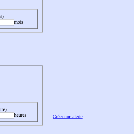
s)
mois
ure)
heures
Créer une alerte