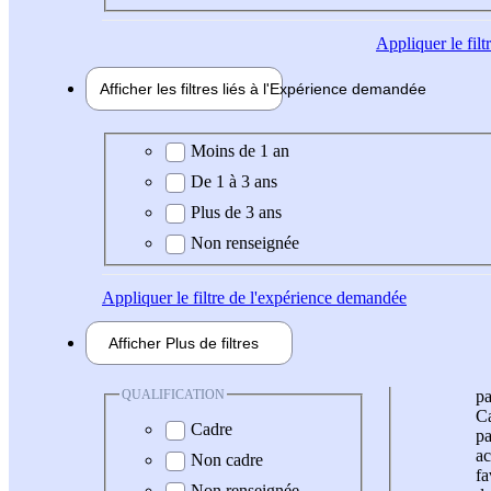
Appliquer
le fil
Afficher les filtres liés à l'
Expérience
demandée
Expérience demandée
Moins de 1 an
De 1 à 3 ans
Plus de 3 ans
Non renseignée
Appliquer
le filtre de l'expérience demandée
Afficher
Plus de
filtres
QUALIFICATION
pa
Ca
Cadre
pa
ac
Non cadre
fa
Non renseignée