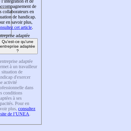
 l’intégration et de
’accompagnement de
s collaborateurs en
tuation de handicap.
ur en savoir plus,
nsultez cet article
.
treprise adaptée
Qu'est-ce qu'une
entreprise adaptée
?
entreprise adaptée
rmet à un travailleur
 situation de
ndicap d'exercer
e activité
ofessionnelle dans
s conditions
aptées à ses
pacités. Pour en
voir plus,
consultez
 site de l’UNEA
.