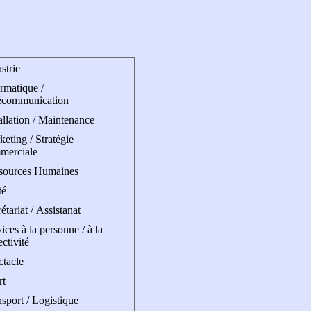
strie
rmatique /
écommunication
allation / Maintenance
eting / Stratégie
merciale
sources Humaines
té
étariat / Assistanat
ices à la personne / à la
ectivité
ctacle
rt
sport / Logistique