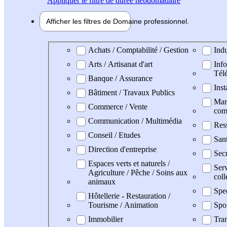
Appliquer
le filtre de durée hebdomadaire
Afficher les filtres de
Domaine pro
fessionnel
Domaine professionel
Achats / Comptabilité / Gestion
Indu
Arts / Artisanat d'art
Info
Tél
Banque / Assurance
Inst
Bâtiment / Travaux Publics
Mark
Commerce / Vente
com
Communication / Multimédia
Res
Conseil / Etudes
San
Direction d'entreprise
Secr
Espaces verts et naturels /
Serv
Agriculture / Pêche / Soins aux
coll
animaux
Spe
Hôtellerie - Restauration /
Tourisme / Animation
Spo
Immobilier
Tran