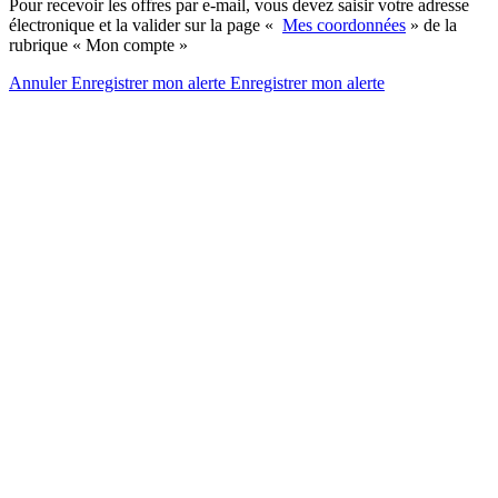
Pour recevoir les offres par e-mail, vous devez saisir votre adresse
électronique et la valider sur la page «
Mes coordonnées
» de la
rubrique « Mon compte »
Annuler
Enregistrer mon alerte
Enregistrer
mon alerte