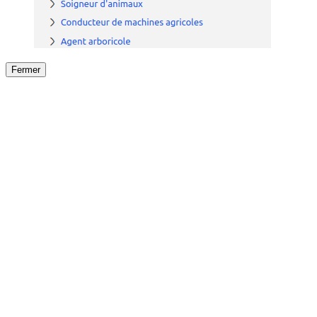
Fermer
Fermer
le détail de l'offre
/
Offre
sur
Offre précéden