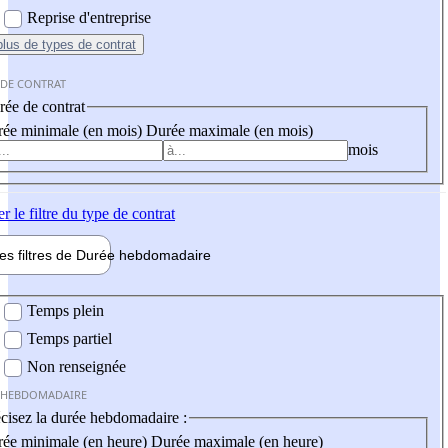
Reprise d'entreprise
plus
de types de contrat
 DE CONTRAT
ée de contrat
ée minimale (en mois)
Durée maximale (en mois)
mois
er
le filtre du type de contrat
les filtres de
Durée hebdo
madaire
 hebdomadaire
Temps plein
Temps partiel
Non renseignée
 HEBDOMADAIRE
cisez la durée hebdomadaire :
ée minimale (en heure)
Durée maximale (en heure)