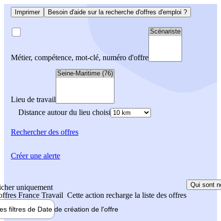
Imprimer
Besoin d'aide sur la recherche d'offres d'emploi ?
Métier, compétence, mot-clé, numéro d'offre
Lieu de travail
Distance autour du lieu choisi
Rechercher
des offres
Créer une alerte
Qui sont n
icher uniquement
 offres France Travail
Cette action recharge la liste des offres
les filtres de
Date de création
de l'offre