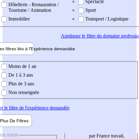
Spectacle
Hôtellerie - Restauration /
Tourisme / Animation
Sport
Immobilier
Transport / Logistique
Appliquer
le filtre du domaine professi
es filtres liés à l'
Expérience
demandée
ience demandée
Moins de 1 an
De 1 à 3 ans
Plus de 3 ans
Non renseignée
er
le filtre de l'expérience demandée
Plus De
Filtres
IFICATION
par France travail,