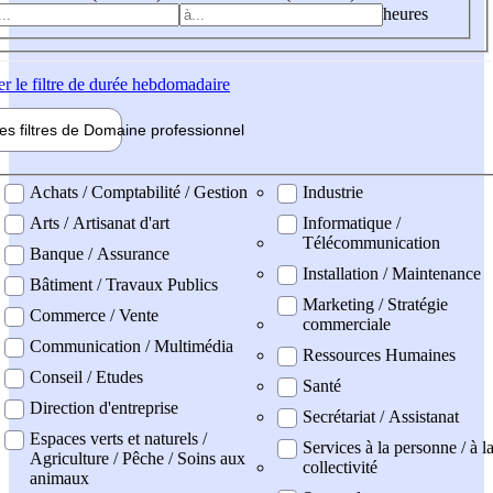
heures
er
le filtre de durée hebdomadaire
les filtres de
Domaine pro
fessionnel
ne professionel
Achats / Comptabilité / Gestion
Industrie
Arts / Artisanat d'art
Informatique /
Télécommunication
Banque / Assurance
Installation / Maintenance
Bâtiment / Travaux Publics
Marketing / Stratégie
Commerce / Vente
commerciale
Communication / Multimédia
Ressources Humaines
Conseil / Etudes
Santé
Direction d'entreprise
Secrétariat / Assistanat
Espaces verts et naturels /
Services à la personne / à l
Agriculture / Pêche / Soins aux
collectivité
animaux