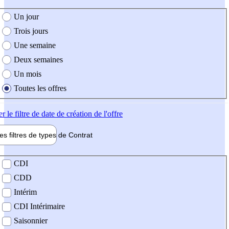
e création de l'offre
Un jour
Trois jours
Une semaine
Deux semaines
Un mois
Toutes les offres
er
le filtre de date de création de l'offre
les filtres de types de
Contrat
de contrat
CDI
CDD
Intérim
CDI Intérimaire
Saisonnier