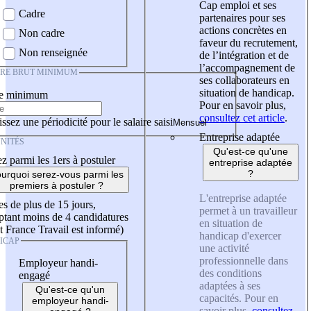
Cap emploi et ses
Cadre
partenaires pour ses
actions concrètes en
Non cadre
faveur du recrutement,
Non renseignée
de l’intégration et de
l’accompagnement de
IRE BRUT MINIMUM
ses collaborateurs en
situation de handicap.
re minimum
Pour en savoir plus,
consultez cet article
.
ssez une périodicité pour le salaire saisi
Entreprise adaptée
NITÉS
Qu'est-ce qu'une
z parmi les 1ers à postuler
entreprise adaptée
?
urquoi serez-vous parmi les
premiers à postuler ?
L'entreprise adaptée
es de plus de 15 jours,
permet à un travailleur
tant moins de 4 candidatures
en situation de
t France Travail est informé)
handicap d'exercer
ICAP
une activité
professionnelle dans
Employeur handi-
des conditions
engagé
adaptées à ses
Qu'est-ce qu'un
capacités. Pour en
employeur handi-
savoir plus,
consultez