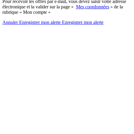
Pour recevoir les offres par e-mail, vous devez saisir votre adresse
électronique et la valider sur la page «
Mes coordonnées
» de la
rubrique « Mon compte »
Annuler
Enregistrer mon alerte
Enregistrer
mon alerte