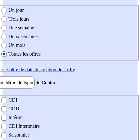
e création de l'offre
Un jour
Trois jours
Une semaine
Deux semaines
Un mois
Toutes les offres
er
le filtre de date de création de l'offre
les filtres de types de
Contrat
de contrat
CDI
CDD
Intérim
CDI Intérimaire
Saisonnier