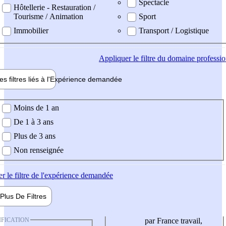
Spectacle
Hôtellerie - Restauration /
Tourisme / Animation
Sport
Immobilier
Transport / Logistique
Appliquer
le filtre du domaine professi
es filtres liés à l'
Expérience
demandée
ience demandée
Moins de 1 an
De 1 à 3 ans
Plus de 3 ans
Non renseignée
er
le filtre de l'expérience demandée
Plus De
Filtres
IFICATION
par France travail,