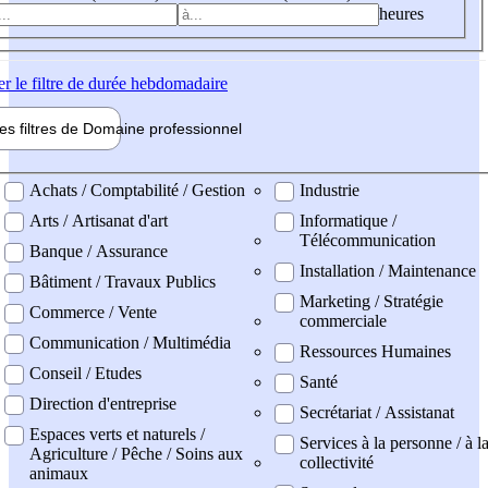
heures
er
le filtre de durée hebdomadaire
les filtres de
Domaine pro
fessionnel
ne professionel
Achats / Comptabilité / Gestion
Industrie
Arts / Artisanat d'art
Informatique /
Télécommunication
Banque / Assurance
Installation / Maintenance
Bâtiment / Travaux Publics
Marketing / Stratégie
Commerce / Vente
commerciale
Communication / Multimédia
Ressources Humaines
Conseil / Etudes
Santé
Direction d'entreprise
Secrétariat / Assistanat
Espaces verts et naturels /
Services à la personne / à l
Agriculture / Pêche / Soins aux
collectivité
animaux