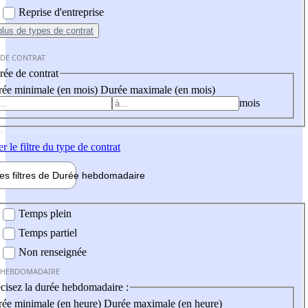
Reprise d'entreprise
plus
de types de contrat
 DE CONTRAT
ée de contrat
ée minimale (en mois)
Durée maximale (en mois)
mois
er
le filtre du type de contrat
les filtres de
Durée hebdo
madaire
 hebdomadaire
Temps plein
Temps partiel
Non renseignée
 HEBDOMADAIRE
cisez la durée hebdomadaire :
ée minimale (en heure)
Durée maximale (en heure)