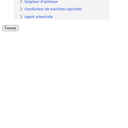
Fermer
Fermer
le détail de l'offre
/
Offre
sur
Offre précéden