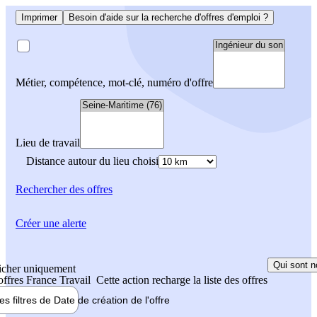
Imprimer
Besoin d'aide sur la recherche d'offres d'emploi ?
Métier, compétence, mot-clé, numéro d'offre
Lieu de travail
Distance autour du lieu choisi
Rechercher
des offres
Créer une alerte
Qui sont n
icher uniquement
 offres France Travail
Cette action recharge la liste des offres
les filtres de
Date de création
de l'offre