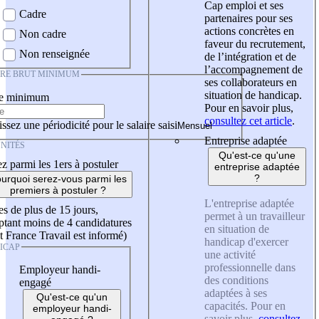
Cap emploi et ses
Cadre
partenaires pour ses
actions concrètes en
Non cadre
faveur du recrutement,
Non renseignée
de l’intégration et de
l’accompagnement de
IRE BRUT MINIMUM
ses collaborateurs en
situation de handicap.
re minimum
Pour en savoir plus,
consultez cet article
.
ssez une périodicité pour le salaire saisi
Entreprise adaptée
NITÉS
Qu'est-ce qu'une
z parmi les 1ers à postuler
entreprise adaptée
?
urquoi serez-vous parmi les
premiers à postuler ?
L'entreprise adaptée
es de plus de 15 jours,
permet à un travailleur
tant moins de 4 candidatures
en situation de
t France Travail est informé)
handicap d'exercer
ICAP
une activité
professionnelle dans
Employeur handi-
des conditions
engagé
adaptées à ses
Qu'est-ce qu'un
capacités. Pour en
employeur handi-
savoir plus,
consultez