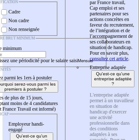
IFICATION
par France travail,
Cap emploi et ses
Cadre
partenaires pour ses
actions concrètes en
Non cadre
faveur du recrutement,
Non renseignée
de l’intégration et de
l’accompagnement de
IRE BRUT MINIMUM
ses collaborateurs en
situation de handicap.
re minimum
Pour en savoir plus,
consultez cet article
.
ssez une périodicité pour le salaire saisi
Entreprise adaptée
NITÉS
Qu'est-ce qu'une
z parmi les 1ers à postuler
entreprise adaptée
?
urquoi serez-vous parmi les
premiers à postuler ?
L'entreprise adaptée
es de plus de 15 jours,
permet à un travailleur
tant moins de 4 candidatures
en situation de
t France Travail est informé)
handicap d'exercer
ICAP
une activité
professionnelle dans
Employeur handi-
des conditions
engagé
adaptées à ses
Qu'est-ce qu'un
capacités. Pour en