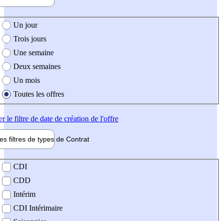
e création de l'offre
Un jour
Trois jours
Une semaine
Deux semaines
Un mois
Toutes les offres
er
le filtre de date de création de l'offre
les filtres de types de
Contrat
de contrat
CDI
CDD
Intérim
CDI Intérimaire