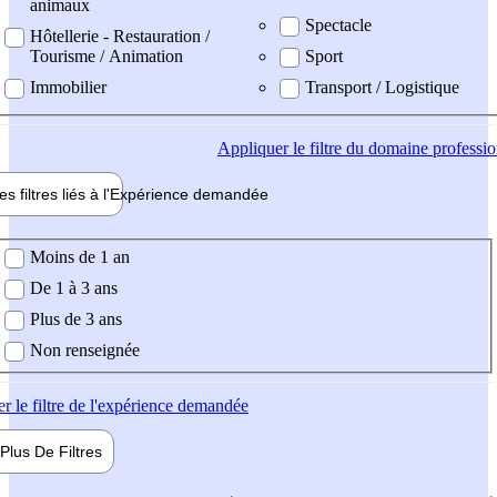
animaux
Spectacle
Hôtellerie - Restauration /
Tourisme / Animation
Sport
Immobilier
Transport / Logistique
Appliquer
le filtre du domaine professi
es filtres liés à l'
Expérience
demandée
ience demandée
Moins de 1 an
De 1 à 3 ans
Plus de 3 ans
Non renseignée
er
le filtre de l'expérience demandée
Plus De
Filtres