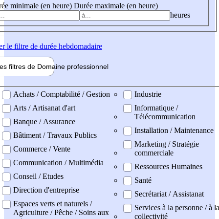
ée minimale (en heure)
Durée maximale (en heure)
heures
er
le filtre de durée hebdomadaire
les filtres de
Domaine pro
fessionnel
ne professionel
Achats / Comptabilité / Gestion
Industrie
Arts / Artisanat d'art
Informatique /
Télécommunication
Banque / Assurance
Installation / Maintenance
Bâtiment / Travaux Publics
Marketing / Stratégie
Commerce / Vente
commerciale
Communication / Multimédia
Ressources Humaines
Conseil / Etudes
Santé
Direction d'entreprise
Secrétariat / Assistanat
Espaces verts et naturels /
Services à la personne / à l
Agriculture / Pêche / Soins aux
collectivité