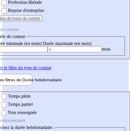
Profession libérale
Reprise d'entreprise
plus
de types de contrat
 DE CONTRAT
ée de contrat
ée minimale (en mois)
Durée maximale (en mois)
mois
er
le filtre du type de contrat
les filtres de
Durée hebdo
madaire
 hebdomadaire
Temps plein
Temps partiel
Non renseignée
 HEBDOMADAIRE
cisez la durée hebdomadaire :