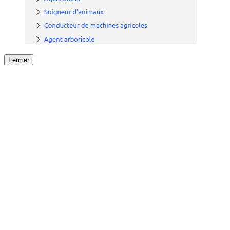
Fermer
Fermer
le détail de l'offre
/
Offre
sur
Offre précéden