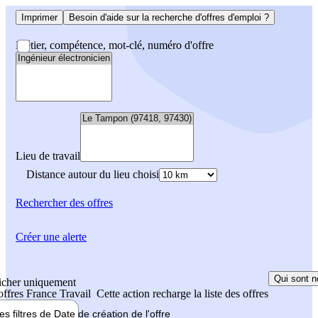
Imprimer
Besoin d'aide sur la recherche d'offres d'emploi ?
Métier, compétence, mot-clé, numéro d'offre
Lieu de travail
Distance autour du lieu choisi
Rechercher
des offres
Créer une alerte
Qui sont n
icher uniquement
 offres France Travail
Cette action recharge la liste des offres
les filtres de
Date de création
de l'offre