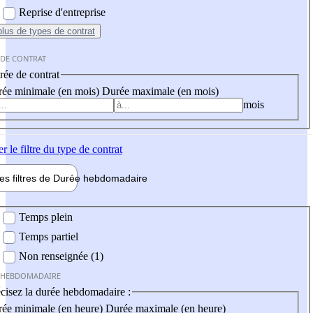
Reprise d'entreprise
plus
de types de contrat
 DE CONTRAT
ée de contrat
ée minimale (en mois)
Durée maximale (en mois)
mois
er
le filtre du type de contrat
les filtres de
Durée hebdo
madaire
 hebdomadaire
Temps plein
Temps partiel
Non renseignée (1)
 HEBDOMADAIRE
cisez la durée hebdomadaire :
ée minimale (en heure)
Durée maximale (en heure)