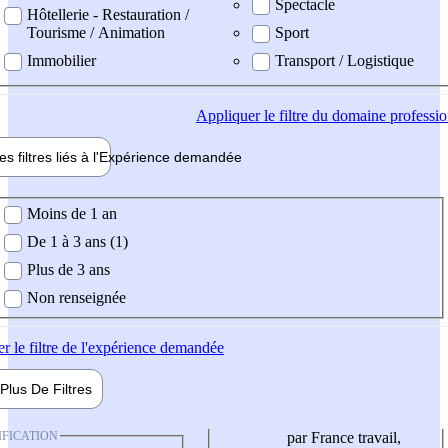
Spectacle
Hôtellerie - Restauration /
Tourisme / Animation
Sport
Immobilier
Transport / Logistique
Appliquer
le filtre du domaine professi
es filtres liés à l'
Expérience
demandée
ience demandée
Moins de 1 an
De 1 à 3 ans (1)
Plus de 3 ans
Non renseignée
er
le filtre de l'expérience demandée
Plus De
Filtres
IFICATION
par France travail,