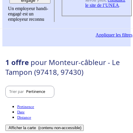
engagé ?
le site de l’UNEA
.
Un employeur handi-
engagé est un
employeur reconnu
Appliquer
les filtres
1 offre
pour Monteur-câbleur - Le
Tampon (97418, 97430)
Trier par
Pertinence
Pertinence
Date
Distance
Afficher la carte
(contenu non-accessible)