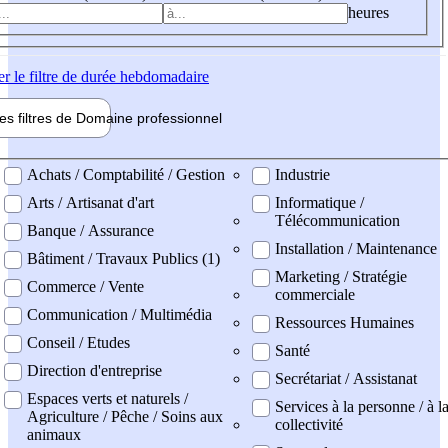
heures
er
le filtre de durée hebdomadaire
les filtres de
Domaine pro
fessionnel
ne professionel
Achats / Comptabilité / Gestion
Industrie
Arts / Artisanat d'art
Informatique /
Télécommunication
Banque / Assurance
Installation / Maintenance
Bâtiment / Travaux Publics (1)
Marketing / Stratégie
Commerce / Vente
commerciale
Communication / Multimédia
Ressources Humaines
Conseil / Etudes
Santé
Direction d'entreprise
Secrétariat / Assistanat
Espaces verts et naturels /
Services à la personne / à l
Agriculture / Pêche / Soins aux
collectivité
animaux