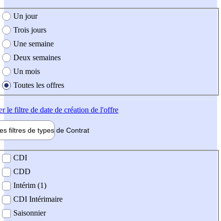
e création de l'offre
Un jour
Trois jours
Une semaine
Deux semaines
Un mois
Toutes les offres
er
le filtre de date de création de l'offre
les filtres de types de
Contrat
de contrat
CDI
CDD
Intérim (1)
CDI Intérimaire
Saisonnier