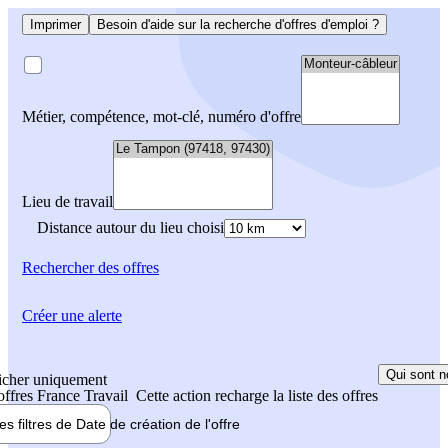
Imprimer
Besoin d'aide sur la recherche d'offres d'emploi ?
Métier, compétence, mot-clé, numéro d'offre
Lieu de travail
Distance autour du lieu choisi
Rechercher
des offres
Créer une alerte
Qui sont n
icher uniquement
 offres France Travail
Cette action recharge la liste des offres
les filtres de
Date de création
de l'offre