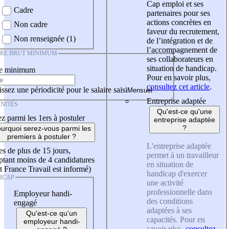
Cap emploi et ses
Cadre
partenaires pour ses
actions concrètes en
Non cadre
faveur du recrutement,
Non renseignée (1)
de l’intégration et de
l’accompagnement de
IRE BRUT MINIMUM
ses collaborateurs en
situation de handicap.
re minimum
Pour en savoir plus,
consultez cet article
.
ssez une périodicité pour le salaire saisi
Entreprise adaptée
NITÉS
Qu'est-ce qu'une
z parmi les 1ers à postuler
entreprise adaptée
?
urquoi serez-vous parmi les
premiers à postuler ?
L'entreprise adaptée
es de plus de 15 jours,
permet à un travailleur
tant moins de 4 candidatures
en situation de
t France Travail est informé)
handicap d'exercer
ICAP
une activité
professionnelle dans
Employeur handi-
des conditions
engagé
adaptées à ses
Qu'est-ce qu'un
capacités. Pour en
employeur handi-
savoir plus,
consultez