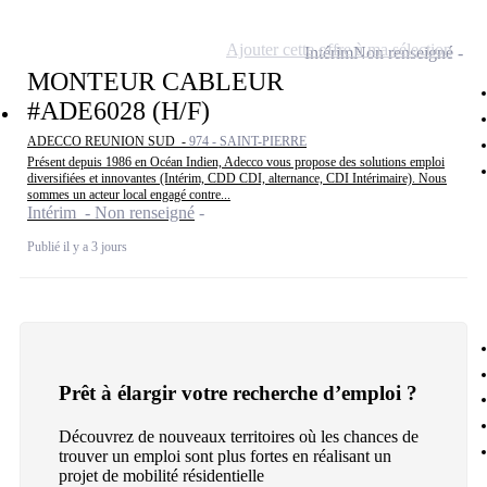
Ajouter cette offre à ma sélection
Intérim
Non renseigné
MONTEUR CABLEUR
#ADE6028 (H/F)
ADECCO REUNION SUD -
974 - SAINT-PIERRE
Présent depuis 1986 en Océan Indien, Adecco vous propose des solutions emploi
diversifiées et innovantes (Intérim, CDD CDI, alternance, CDI Intérimaire). Nous
sommes un acteur local engagé contre...
Intérim - Non renseigné
Publié il y a 3 jours
Prêt à élargir votre recherche d’emploi ?
Découvrez de nouveaux territoires où les chances de
trouver un emploi sont plus fortes en réalisant un
projet de mobilité résidentielle