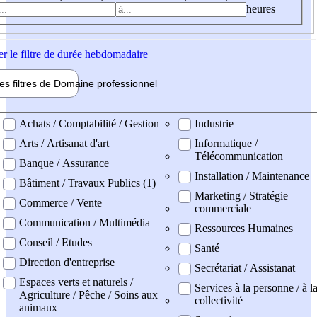
heures
er
le filtre de durée hebdomadaire
les filtres de
Domaine pro
fessionnel
ne professionel
Achats / Comptabilité / Gestion
Industrie
Arts / Artisanat d'art
Informatique /
Télécommunication
Banque / Assurance
Installation / Maintenance
Bâtiment / Travaux Publics (1)
Marketing / Stratégie
Commerce / Vente
commerciale
Communication / Multimédia
Ressources Humaines
Conseil / Etudes
Santé
Direction d'entreprise
Secrétariat / Assistanat
Espaces verts et naturels /
Services à la personne / à l
Agriculture / Pêche / Soins aux
collectivité
animaux