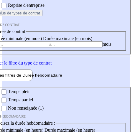
Reprise d'entreprise
plus
de types de contrat
 DE CONTRAT
ée de contrat
ée minimale (en mois)
Durée maximale (en mois)
mois
er
le filtre du type de contrat
les filtres de
Durée hebdo
madaire
 hebdomadaire
Temps plein
Temps partiel
Non renseignée (1)
 HEBDOMADAIRE
cisez la durée hebdomadaire :
ée minimale (en heure)
Durée maximale (en heure)