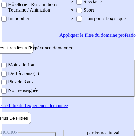
Spectacle
Hôtellerie - Restauration /
Tourisme / Animation
Sport
Immobilier
Transport / Logistique
Appliquer
le filtre du domaine professi
es filtres liés à l'
Expérience
demandée
ience demandée
Moins de 1 an
De 1 à 3 ans (1)
Plus de 3 ans
Non renseignée
er
le filtre de l'expérience demandée
Plus De
Filtres
IFICATION
par France travail,