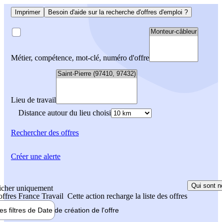
Imprimer
Besoin d'aide sur la recherche d'offres d'emploi ?
Métier, compétence, mot-clé, numéro d'offre
Lieu de travail
Distance autour du lieu choisi
Rechercher
des offres
Créer une alerte
Qui sont n
icher uniquement
 offres France Travail
Cette action recharge la liste des offres
les filtres de
Date de création
de l'offre