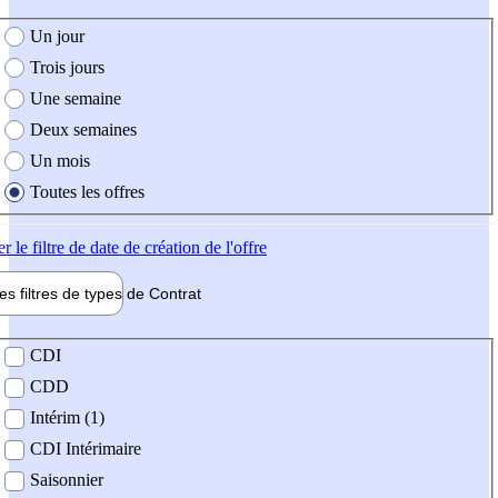
e création de l'offre
Un jour
Trois jours
Une semaine
Deux semaines
Un mois
Toutes les offres
er
le filtre de date de création de l'offre
les filtres de types de
Contrat
de contrat
CDI
CDD
Intérim (1)
CDI Intérimaire
Saisonnier