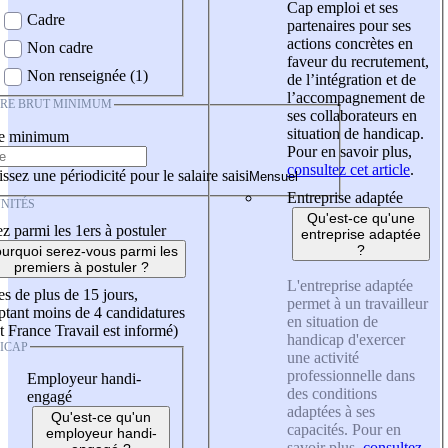
Cap emploi et ses
Cadre
partenaires pour ses
actions concrètes en
Non cadre
faveur du recrutement,
Non renseignée (1)
de l’intégration et de
l’accompagnement de
IRE BRUT MINIMUM
ses collaborateurs en
situation de handicap.
re minimum
Pour en savoir plus,
consultez cet article
.
ssez une périodicité pour le salaire saisi
Entreprise adaptée
NITÉS
Qu'est-ce qu'une
z parmi les 1ers à postuler
entreprise adaptée
?
urquoi serez-vous parmi les
premiers à postuler ?
L'entreprise adaptée
es de plus de 15 jours,
permet à un travailleur
tant moins de 4 candidatures
en situation de
t France Travail est informé)
handicap d'exercer
ICAP
une activité
professionnelle dans
Employeur handi-
des conditions
engagé
adaptées à ses
Qu'est-ce qu'un
capacités. Pour en
employeur handi-
savoir plus,
consultez