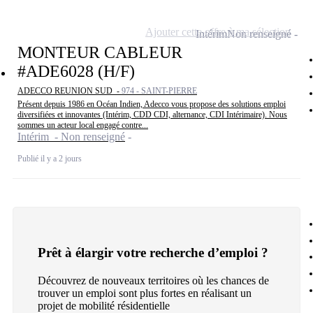
Ajouter cette offre à ma sélection
Intérim
Non renseigné
MONTEUR CABLEUR
#ADE6028 (H/F)
ADECCO REUNION SUD -
974 - SAINT-PIERRE
Présent depuis 1986 en Océan Indien, Adecco vous propose des solutions emploi
diversifiées et innovantes (Intérim, CDD CDI, alternance, CDI Intérimaire). Nous
sommes un acteur local engagé contre...
Intérim - Non renseigné
Publié il y a 2 jours
Prêt à élargir votre recherche d’emploi ?
Découvrez de nouveaux territoires où les chances de
trouver un emploi sont plus fortes en réalisant un
projet de mobilité résidentielle