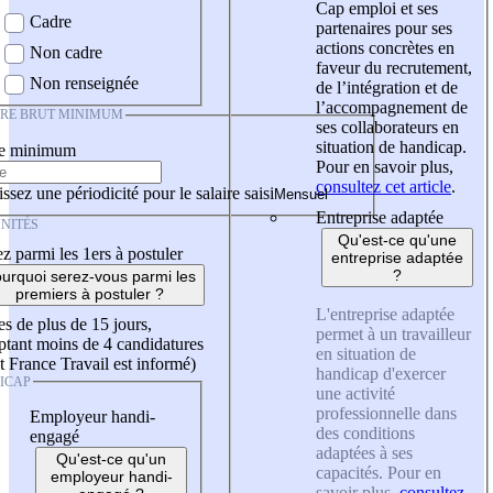
Cap emploi et ses
Cadre
partenaires pour ses
actions concrètes en
Non cadre
faveur du recrutement,
Non renseignée
de l’intégration et de
l’accompagnement de
IRE BRUT MINIMUM
ses collaborateurs en
situation de handicap.
re minimum
Pour en savoir plus,
consultez cet article
.
ssez une périodicité pour le salaire saisi
Entreprise adaptée
NITÉS
Qu'est-ce qu'une
z parmi les 1ers à postuler
entreprise adaptée
?
urquoi serez-vous parmi les
premiers à postuler ?
L'entreprise adaptée
es de plus de 15 jours,
permet à un travailleur
tant moins de 4 candidatures
en situation de
t France Travail est informé)
handicap d'exercer
ICAP
une activité
professionnelle dans
Employeur handi-
des conditions
engagé
adaptées à ses
Qu'est-ce qu'un
capacités. Pour en
employeur handi-
savoir plus,
consultez