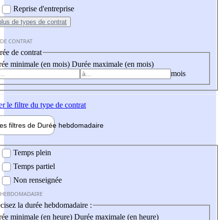
Reprise d'entreprise
plus
de types de contrat
 DE CONTRAT
ée de contrat
ée minimale (en mois)
Durée maximale (en mois)
mois
er
le filtre du type de contrat
les filtres de
Durée hebdo
madaire
 hebdomadaire
Temps plein
Temps partiel
Non renseignée
 HEBDOMADAIRE
cisez la durée hebdomadaire :
ée minimale (en heure)
Durée maximale (en heure)