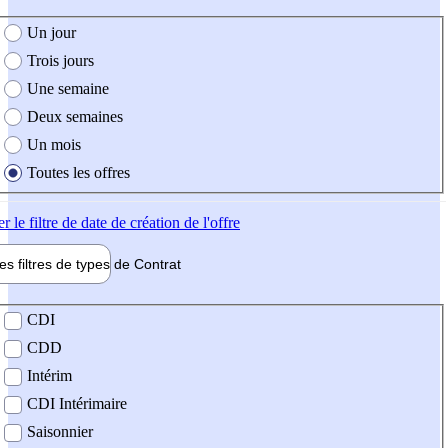
e création de l'offre
Un jour
Trois jours
Une semaine
Deux semaines
Un mois
Toutes les offres
er
le filtre de date de création de l'offre
les filtres de types de
Contrat
de contrat
CDI
CDD
Intérim
CDI Intérimaire
Saisonnier