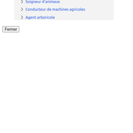
Fermer
Fermer
le détail de l'offre
/
Offre
sur
Offre précéden