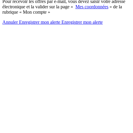
Pour recevoir les offres par e-mail, vous devez saisir votre adresse
électronique et la valider sur la page «
Mes coordonnées
» de la
rubrique « Mon compte »
Annuler
Enregistrer mon alerte
Enregistrer
mon alerte