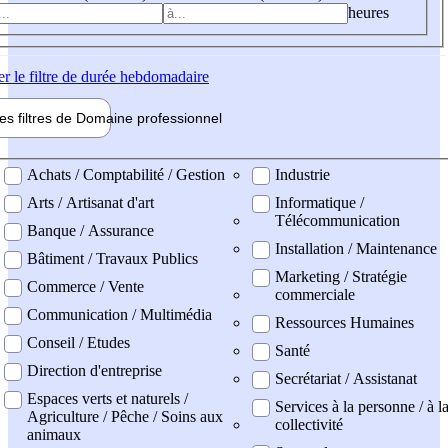
heures
er
le filtre de durée hebdomadaire
les filtres de
Domaine pro
fessionnel
ne professionel
Achats / Comptabilité / Gestion
Industrie
Arts / Artisanat d'art
Informatique /
Télécommunication
Banque / Assurance
Installation / Maintenance
Bâtiment / Travaux Publics
Marketing / Stratégie
Commerce / Vente
commerciale
Communication / Multimédia
Ressources Humaines
Conseil / Etudes
Santé
Direction d'entreprise
Secrétariat / Assistanat
Espaces verts et naturels /
Services à la personne / à l
Agriculture / Pêche / Soins aux
collectivité
animaux