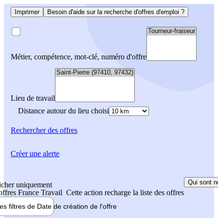
Imprimer
Besoin d'aide sur la recherche d'offres d'emploi ?
Métier, compétence, mot-clé, numéro d'offre
Lieu de travail
Distance autour du lieu choisi
Rechercher
des offres
Créer une alerte
Qui sont n
icher uniquement
 offres France Travail
Cette action recharge la liste des offres
les filtres de
Date de création
de l'offre