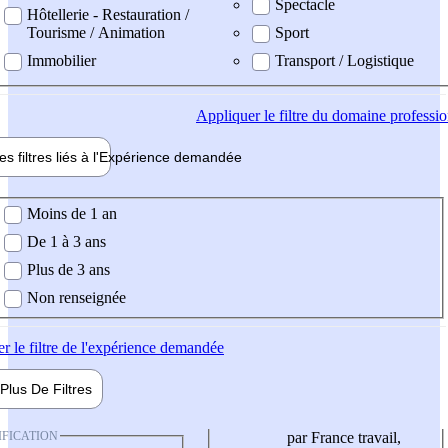
Spectacle
Hôtellerie - Restauration /
Tourisme / Animation
Sport
Immobilier
Transport / Logistique
Appliquer
le filtre du domaine professi
es filtres liés à l'
Expérience
demandée
ience demandée
Moins de 1 an
De 1 à 3 ans
Plus de 3 ans
Non renseignée
er
le filtre de l'expérience demandée
Plus De
Filtres
IFICATION
par France travail,