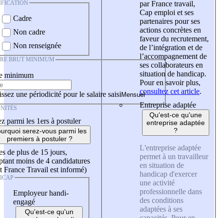
IFICATION
par France travail,
Cap emploi et ses
Cadre
partenaires pour ses
actions concrètes en
Non cadre
faveur du recrutement,
Non renseignée
de l’intégration et de
l’accompagnement de
IRE BRUT MINIMUM
ses collaborateurs en
situation de handicap.
re minimum
Pour en savoir plus,
consultez cet article
.
ssez une périodicité pour le salaire saisi
Entreprise adaptée
NITÉS
Qu'est-ce qu'une
z parmi les 1ers à postuler
entreprise adaptée
?
urquoi serez-vous parmi les
premiers à postuler ?
L'entreprise adaptée
es de plus de 15 jours,
permet à un travailleur
tant moins de 4 candidatures
en situation de
t France Travail est informé)
handicap d'exercer
ICAP
une activité
professionnelle dans
Employeur handi-
des conditions
engagé
adaptées à ses
Qu'est-ce qu'un
capacités. Pour en