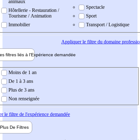
animaux
Spectacle
Hôtellerie - Restauration /
Tourisme / Animation
Sport
Immobilier
Transport / Logistique
Appliquer
le filtre du domaine professi
es filtres liés à l'
Expérience
demandée
ience demandée
Moins de 1 an
De 1 à 3 ans
Plus de 3 ans
Non renseignée
er
le filtre de l'expérience demandée
Plus De
Filtres