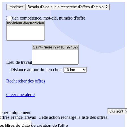
Imprimer
Besoin d'aide sur la recherche d'offres d'emploi ?
Métier, compétence, mot-clé, numéro d'offre
Lieu de travail
Distance autour du lieu choisi
Rechercher
des offres
Créer une alerte
Qui sont n
icher uniquement
 offres France Travail
Cette action recharge la liste des offres
les filtres de
Date de création
de l'offre