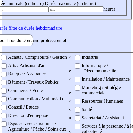
ée minimale (en heure)
Durée maximale (en heure)
heures
er
le filtre de durée hebdomadaire
les filtres de
Domaine pro
fessionnel
ne professionel
Achats / Comptabilité / Gestion
Industrie
Arts / Artisanat d'art
Informatique /
Télécommunication
Banque / Assurance
Installation / Maintenance
Bâtiment / Travaux Publics
Marketing / Stratégie
Commerce / Vente
commerciale
Communication / Multimédia
Ressources Humaines
Conseil / Etudes
Santé
Direction d'entreprise
Secrétariat / Assistanat
Espaces verts et naturels /
Services à la personne / à l
Agriculture / Pêche / Soins aux
collectivité