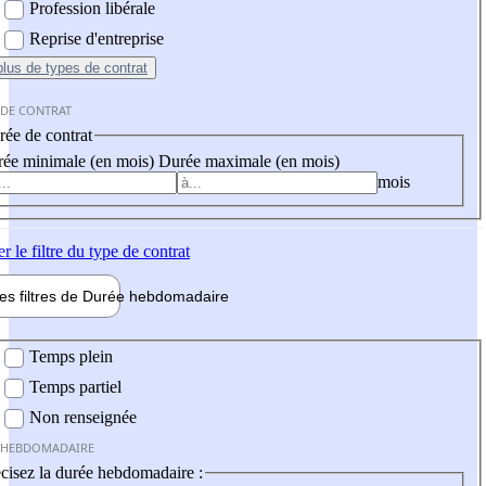
Profession libérale
Reprise d'entreprise
plus
de types de contrat
 DE CONTRAT
ée de contrat
ée minimale (en mois)
Durée maximale (en mois)
mois
er
le filtre du type de contrat
les filtres de
Durée hebdo
madaire
 hebdomadaire
Temps plein
Temps partiel
Non renseignée
 HEBDOMADAIRE
cisez la durée hebdomadaire :