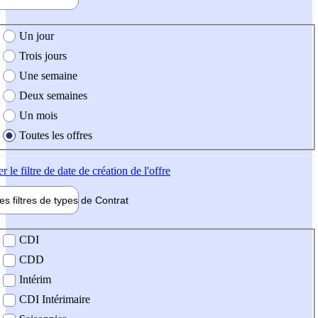
e création de l'offre
Un jour
Trois jours
Une semaine
Deux semaines
Un mois
Toutes les offres
er
le filtre de date de création de l'offre
les filtres de types de
Contrat
de contrat
CDI
CDD
Intérim
CDI Intérimaire