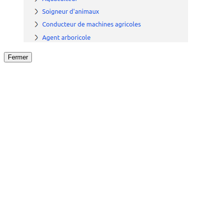
Fermer
Fermer
le détail de l'offre
/
Offre
sur
Offre précéden