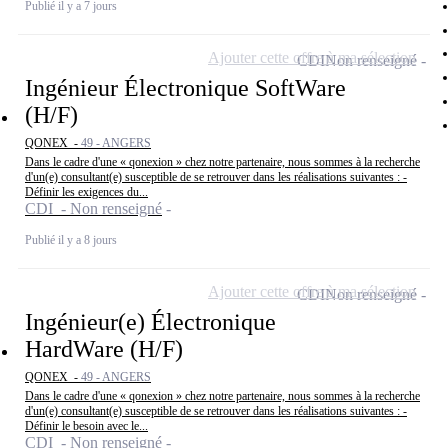
Publié il y a 7 jours
Ajouter cette offre à ma sélection
CDI
Non renseigné
Ingénieur Électronique SoftWare
(H/F)
QONEX -
49 - ANGERS
Dans le cadre d'une « qonexion » chez notre partenaire, nous sommes à la recherche
d'un(e) consultant(e) susceptible de se retrouver dans les réalisations suivantes : -
Définir les exigences du...
CDI - Non renseigné
Publié il y a 8 jours
Ajouter cette offre à ma sélection
CDI
Non renseigné
Ingénieur(e) Électronique
HardWare (H/F)
QONEX -
49 - ANGERS
Dans le cadre d'une « qonexion » chez notre partenaire, nous sommes à la recherche
d'un(e) consultant(e) susceptible de se retrouver dans les réalisations suivantes : -
Définir le besoin avec le...
CDI - Non renseigné