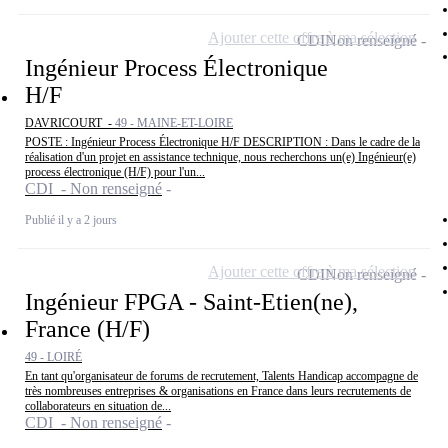
Ajouter cette offre à ma sélection
CDI
Non renseigné
Ingénieur Process Électronique
H/F
DAVRICOURT -
49 - MAINE-ET-LOIRE
POSTE : Ingénieur Process Électronique H/F DESCRIPTION : Dans le cadre de la
réalisation d'un projet en assistance technique, nous recherchons un(e) Ingénieur(e)
process électronique (H/F) pour l'un...
CDI - Non renseigné
Publié il y a 2 jours
Ajouter cette offre à ma sélection
CDI
Non renseigné
Ingénieur FPGA - Saint-Etien(ne),
France (H/F)
49 - LOIRÉ
En tant qu'organisateur de forums de recrutement, Talents Handicap accompagne de
très nombreuses entreprises & organisations en France dans leurs recrutements de
collaborateurs en situation de...
CDI - Non renseigné