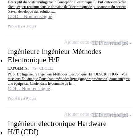
Descriptif du poste:\n\nIngénieur Conception Électronique F/H\nContexte\nNotre
client, expert reconnu dans le domaine de l'électronique de puissance et du secteur
Naval, développe des solutions...
CDD - Non renseigné
Publié il y a 3 jours
Ajouter cette offre à ma sélection
CDI
Non renseigné
Ingénieure Ingénieur Méthodes
Electronique H/F
CAPGEMINI -
49 - CHOLET
POSTE : Ingénieure Ingénieur Méthodes Electronique H/F DESCRIPTION : Vos
missions En tant que Consultant méthodes ligne (support production), vous intégrez
une équipe sur Cholet dans le domaine de la...
CDI - Non renseigné
Publié il y a 9 jours
Ajouter cette offre à ma sélection
CDI
Non renseigné
Ingénieur électronique Hardware
H/F (CDI)