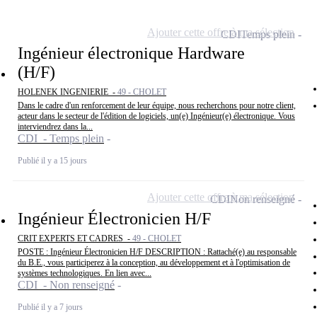
Ajouter cette offre à ma sélection
CDI
Temps plein
Ingénieur électronique Hardware
(H/F)
HOLENEK INGENIERIE -
49 - CHOLET
Dans le cadre d'un renforcement de leur équipe, nous recherchons pour notre client,
acteur dans le secteur de l'édition de logiciels, un(e) Ingénieur(e) électronique. Vous
interviendrez dans la...
CDI - Temps plein
Publié il y a 15 jours
Ajouter cette offre à ma sélection
CDI
Non renseigné
Ingénieur Électronicien H/F
CRIT EXPERTS ET CADRES -
49 - CHOLET
POSTE : Ingénieur Électronicien H/F DESCRIPTION : Rattaché(e) au responsable
du B.E., vous participerez à la conception, au développement et à l'optimisation de
systèmes technologiques. En lien avec...
CDI - Non renseigné
Publié il y a 7 jours