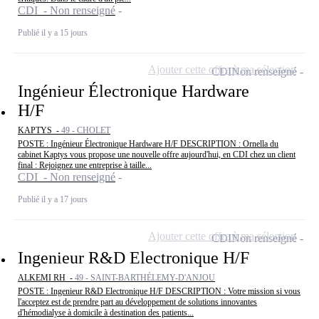
CDI - Non renseigné
Publié il y a 15 jours
Ajouter cette offre à ma sélection
CDI
Non renseigné
Ingénieur Électronique Hardware
H/F
KAPTYS -
49 - CHOLET
POSTE : Ingénieur Électronique Hardware H/F DESCRIPTION : Ornella du
cabinet Kaptys vous propose une nouvelle offre aujourd'hui, en CDI chez un client
final : Rejoignez une entreprise à taille...
CDI - Non renseigné
Publié il y a 17 jours
Ajouter cette offre à ma sélection
CDI
Non renseigné
Ingenieur R&D Electronique H/F
ALKEMI RH -
49 - SAINT-BARTHÉLEMY-D'ANJOU
POSTE : Ingenieur R&D Electronique H/F DESCRIPTION : Votre mission si vous
l'acceptez est de prendre part au développement de solutions innovantes
d'hémodialyse à domicile à destination des patients...