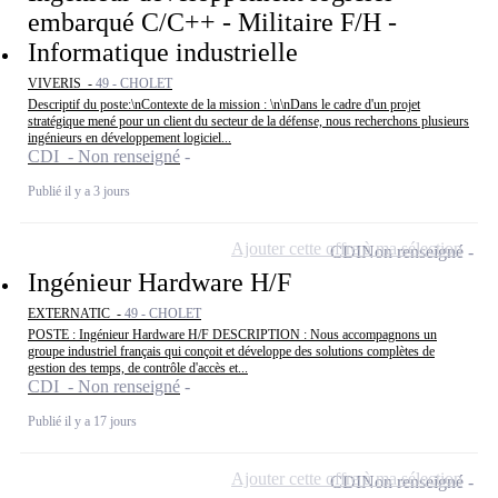
embarqué C/C++ - Militaire F/H -
Informatique industrielle
VIVERIS -
49 - CHOLET
Descriptif du poste:\nContexte de la mission : \n\nDans le cadre d'un projet
stratégique mené pour un client du secteur de la défense, nous recherchons plusieurs
ingénieurs en développement logiciel...
CDI - Non renseigné
Publié il y a 3 jours
Ajouter cette offre à ma sélection
CDI
Non renseigné
Ingénieur Hardware H/F
EXTERNATIC -
49 - CHOLET
POSTE : Ingénieur Hardware H/F DESCRIPTION : Nous accompagnons un
groupe industriel français qui conçoit et développe des solutions complètes de
gestion des temps, de contrôle d'accès et...
CDI - Non renseigné
Publié il y a 17 jours
Ajouter cette offre à ma sélection
CDI
Non renseigné