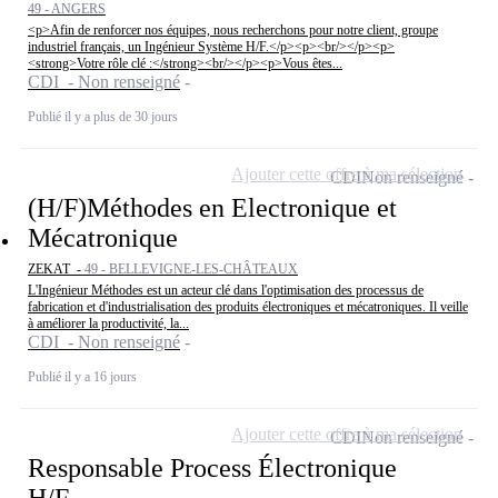
49 - ANGERS
<p>Afin de renforcer nos équipes, nous recherchons pour notre client, groupe
industriel français, un Ingénieur Système H/F.</p><p><br/></p><p>
<strong>Votre rôle clé :</strong><br/></p><p>Vous êtes...
CDI - Non renseigné
Publié il y a plus de 30 jours
Ajouter cette offre à ma sélection
CDI
Non renseigné
(H/F)Méthodes en Electronique et
Mécatronique
ZEKAT -
49 - BELLEVIGNE-LES-CHÂTEAUX
L'Ingénieur Méthodes est un acteur clé dans l'optimisation des processus de
fabrication et d'industrialisation des produits électroniques et mécatroniques. Il veille
à améliorer la productivité, la...
CDI - Non renseigné
Publié il y a 16 jours
Ajouter cette offre à ma sélection
CDI
Non renseigné
Responsable Process Électronique