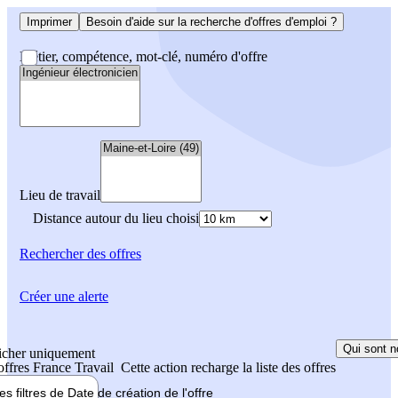
Imprimer
Besoin d'aide sur la recherche d'offres d'emploi ?
Métier, compétence, mot-clé, numéro d'offre
Lieu de travail
Distance autour du lieu choisi
Rechercher
des offres
Créer une alerte
Qui sont n
icher uniquement
 offres France Travail
Cette action recharge la liste des offres
les filtres de
Date de création
de l'offre