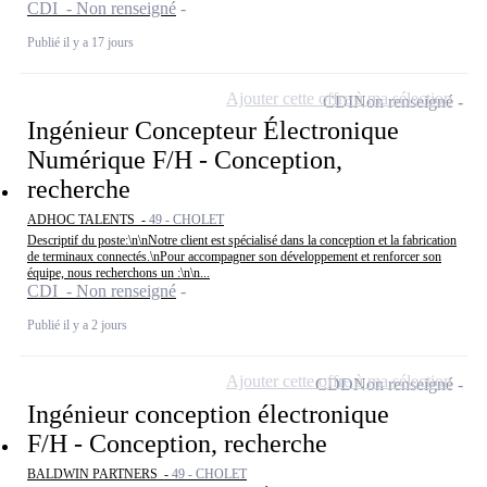
CDI - Non renseigné
Publié il y a 17 jours
Ajouter cette offre à ma sélection
CDI
Non renseigné
Ingénieur Concepteur Électronique
Numérique F/H - Conception,
recherche
ADHOC TALENTS -
49 - CHOLET
Descriptif du poste:\n\nNotre client est spécialisé dans la conception et la fabrication
de terminaux connectés.\nPour accompagner son développement et renforcer son
équipe, nous recherchons un :\n\n...
CDI - Non renseigné
Publié il y a 2 jours
Ajouter cette offre à ma sélection
CDD
Non renseigné
Ingénieur conception électronique
F/H - Conception, recherche
BALDWIN PARTNERS -
49 - CHOLET