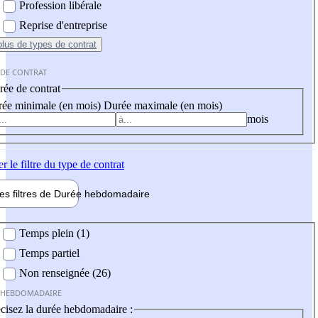
Profession libérale
Reprise d'entreprise
plus
de types de contrat
 DE CONTRAT
ée de contrat
ée minimale (en mois)
Durée maximale (en mois)
mois
er
le filtre du type de contrat
les filtres de
Durée hebdo
madaire
 hebdomadaire
Temps plein (1)
Temps partiel
Non renseignée (26)
 HEBDOMADAIRE
cisez la durée hebdomadaire :