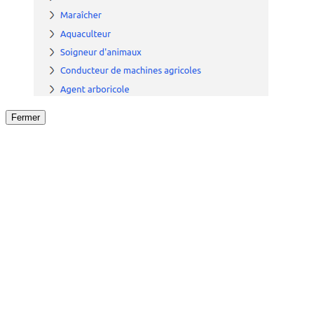
Fermer
Fermer
le détail de l'offre
/
Offre
sur
Offre précéden