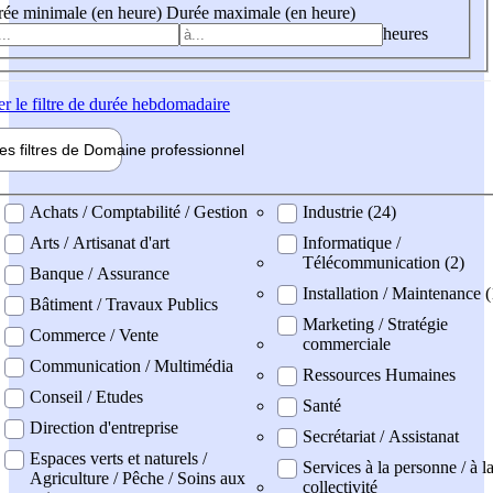
ée minimale (en heure)
Durée maximale (en heure)
heures
er
le filtre de durée hebdomadaire
les filtres de
Domaine pro
fessionnel
ne professionel
Achats / Comptabilité / Gestion
Industrie (24)
Arts / Artisanat d'art
Informatique /
Télécommunication (2)
Banque / Assurance
Installation / Maintenance (
Bâtiment / Travaux Publics
Marketing / Stratégie
Commerce / Vente
commerciale
Communication / Multimédia
Ressources Humaines
Conseil / Etudes
Santé
Direction d'entreprise
Secrétariat / Assistanat
Espaces verts et naturels /
Services à la personne / à l
Agriculture / Pêche / Soins aux
collectivité