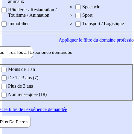
animaux
Spectacle
Hôtellerie - Restauration /
Tourisme / Animation
Sport
Immobilier
Transport / Logistique
Appliquer
le filtre du domaine professi
es filtres liés à l'
Expérience
demandée
ience demandée
Moins de 1 an
De 1 à 3 ans (7)
Plus de 3 ans
Non renseignée (18)
er
le filtre de l'expérience demandée
Plus De
Filtres