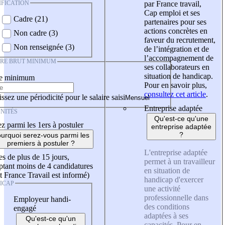
IFICATION
par France travail,
Cap emploi et ses
Cadre (21)
partenaires pour ses
actions concrètes en
Non cadre (3)
faveur du recrutement,
Non renseignée (3)
de l’intégration et de
l’accompagnement de
IRE BRUT MINIMUM
ses collaborateurs en
situation de handicap.
re minimum
Pour en savoir plus,
consultez cet article
.
ssez une périodicité pour le salaire saisi
Entreprise adaptée
NITÉS
Qu'est-ce qu'une
z parmi les 1ers à postuler
entreprise adaptée
?
urquoi serez-vous parmi les
premiers à postuler ?
L'entreprise adaptée
es de plus de 15 jours,
permet à un travailleur
tant moins de 4 candidatures
en situation de
t France Travail est informé)
handicap d'exercer
ICAP
une activité
professionnelle dans
Employeur handi-
des conditions
engagé
adaptées à ses
Qu'est-ce qu'un
capacités. Pour en