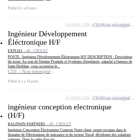
Publié il y a 8 jours
Ajouter cette offre à ma sélection
CDI
Non renseigné
Ingénieur Développement
Éléctronique H/F
EXPLEO -
49 - CHOLET
POSTE : Ingénieur Développement Éléctronique H/F DESCRIPTION : Description
du poste: Au sein de l'équipe Produits et Systèmes d'ingénierie, rattaché à l'agence de
Saint Herblain, vous occuperez le...
CDI - Non renseigné
Publié il y a 14 jours
Ajouter cette offre à ma sélection
CDI
Non renseigné
ingénieur conception electronique
(H/F)
BALDWIN PARTNERS -
49 - CHOLET
Ingénieur Conception Électronique Contexte Notre client, expert reconnu dans le
domaine de l'électronique de puissance et du secteur Naval, développe des solutions
critiques. Dans le cadre d'un pic...