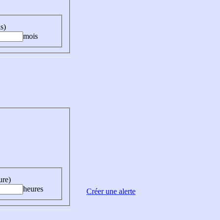
s)
mois
ure)
heures
Créer une alerte