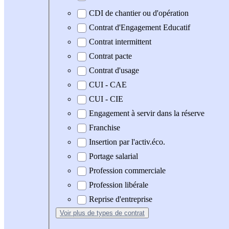
CDI de chantier ou d'opération
Contrat d'Engagement Educatif
Contrat intermittent
Contrat pacte
Contrat d'usage
CUI - CAE
CUI - CIE
Engagement à servir dans la réserve
Franchise
Insertion par l'activ.éco.
Portage salarial
Profession commerciale
Profession libérale
Reprise d'entreprise
Voir plus
de types de contrat