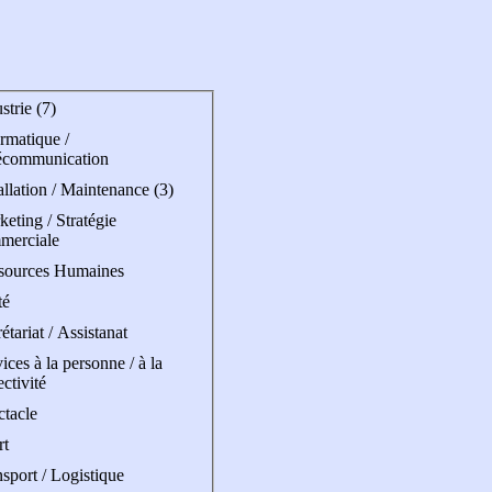
strie (7)
rmatique /
écommunication
allation / Maintenance (3)
eting / Stratégie
merciale
sources Humaines
té
étariat / Assistanat
ices à la personne / à la
ectivité
ctacle
rt
sport / Logistique