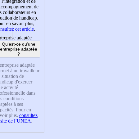
 l’intégration et de
’accompagnement de
s collaborateurs en
tuation de handicap.
ur en savoir plus,
nsultez cet article
.
treprise adaptée
Qu'est-ce qu'une
entreprise adaptée
?
entreprise adaptée
rmet à un travailleur
 situation de
ndicap d'exercer
e activité
ofessionnelle dans
s conditions
aptées à ses
pacités. Pour en
voir plus,
consultez
 site de l’UNEA
.