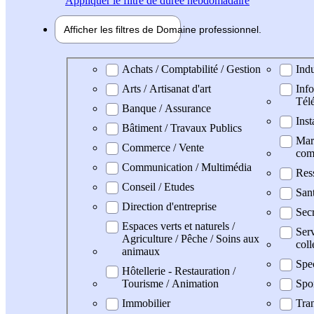
Appliquer
le filtre de durée hebdomadaire
Afficher les filtres de
Domaine pro
fessionnel
Domaine professionel
Achats / Comptabilité / Gestion
Indu
Arts / Artisanat d'art
Info
Tél
Banque / Assurance
Inst
Bâtiment / Travaux Publics
Mark
Commerce / Vente
com
Communication / Multimédia
Res
Conseil / Etudes
San
Direction d'entreprise
Secr
Espaces verts et naturels /
Serv
Agriculture / Pêche / Soins aux
coll
animaux
Spe
Hôtellerie - Restauration /
Tourisme / Animation
Spo
Immobilier
Tran