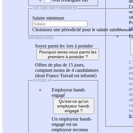
de
l
SALAIRE BRUT MINIMUM
se
si
Salaire minimum
Po
co
Choisissez une périodicité pour le salaire saisi
En
OPPORTUNITÉS
Soyez parmi les 1ers à postuler
Pourquoi serez-vous parmi les
premiers à postuler ?
L'
Offres de plus de 15 jours,
pe
comptant moins de 4 candidatures
en
(dont France Travail est informé)
ha
HANDICAP
un
pr
Employeur handi-
de
engagé
ad
Qu'est-ce qu'un
ca
employeur handi-
sa
engagé ?
le
Un employeur handi-
engagé est un
employeur reconnu