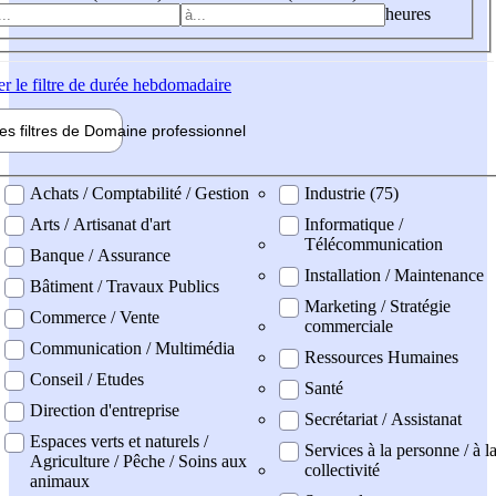
heures
er
le filtre de durée hebdomadaire
les filtres de
Domaine pro
fessionnel
ne professionel
Achats / Comptabilité / Gestion
Industrie (75)
Arts / Artisanat d'art
Informatique /
Télécommunication
Banque / Assurance
Installation / Maintenance
Bâtiment / Travaux Publics
Marketing / Stratégie
Commerce / Vente
commerciale
Communication / Multimédia
Ressources Humaines
Conseil / Etudes
Santé
Direction d'entreprise
Secrétariat / Assistanat
Espaces verts et naturels /
Services à la personne / à l
Agriculture / Pêche / Soins aux
collectivité
animaux