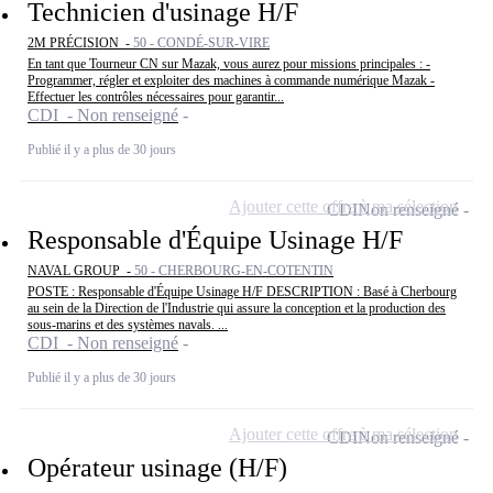
Technicien d'usinage H/F
2M PRÉCISION -
50 - CONDÉ-SUR-VIRE
En tant que Tourneur CN sur Mazak, vous aurez pour missions principales : -
Programmer, régler et exploiter des machines à commande numérique Mazak -
Effectuer les contrôles nécessaires pour garantir...
CDI - Non renseigné
Publié il y a plus de 30 jours
Ajouter cette offre à ma sélection
CDI
Non renseigné
Responsable d'Équipe Usinage H/F
NAVAL GROUP -
50 - CHERBOURG-EN-COTENTIN
POSTE : Responsable d'Équipe Usinage H/F DESCRIPTION : Basé à Cherbourg
au sein de la Direction de l'Industrie qui assure la conception et la production des
sous-marins et des systèmes navals. ...
CDI - Non renseigné
Publié il y a plus de 30 jours
Ajouter cette offre à ma sélection
CDI
Non renseigné
Opérateur usinage (H/F)