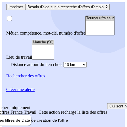
Imprimer
Besoin d'aide sur la recherche d'offres d'emploi ?
Métier, compétence, mot-clé, numéro d'offre
Lieu de travail
Distance autour du lieu choisi
Rechercher
des offres
Créer une alerte
Qui sont n
icher uniquement
 offres France Travail
Cette action recharge la liste des offres
les filtres de
Date de création
de l'offre