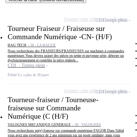
Ajouter cette offre à ma sélection
CDI
Temps plein
Tourneur Fraiseur / Fraiseuse sur
Commande Numérique -CN- (H/F)
HAG TECH -
50 - LA HAGUE
Nous recherchons des FRAISEURS/FRAISEUSES sur machines à commandes
numériques Vous devrez usiner des pièces en petite et moyenne série, détecter un
dysfonctionnement et contrôler la pièce réalisée...
CDI - Temps plein
Publié il y a plus de 30 jours
Ajouter cette offre à ma sélection
CDI
Temps plein
Tourneur-fraiseur / Tourneuse-
fraiseuse sur Commande
Numérique (C (H/F)
VALOGNES MECANIQUE GENERALE -
50 - VALOGNES
Nous recherchons un(e) fraiseur sur commande numérique FAGOR Dans l'idéal
vous avez une expérience de 2 ans minimum sur un poste similaire, mais vous