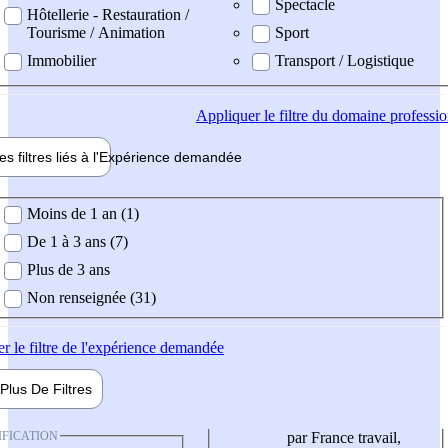
Spectacle
Hôtellerie - Restauration /
Tourisme / Animation
Sport
Immobilier
Transport / Logistique
Appliquer
le filtre du domaine professi
es filtres liés à l'
Expérience
demandée
ience demandée
Moins de 1 an (1)
De 1 à 3 ans (7)
Plus de 3 ans
Non renseignée (31)
er
le filtre de l'expérience demandée
Plus De
Filtres
IFICATION
par France travail,