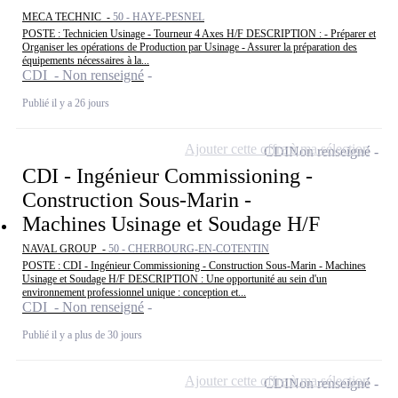
MECA TECHNIC -
50 - HAYE-PESNEL
POSTE : Technicien Usinage - Tourneur 4 Axes H/F DESCRIPTION : - Préparer et
Organiser les opérations de Production par Usinage - Assurer la préparation des
équipements nécessaires à la...
CDI - Non renseigné
Publié il y a 26 jours
Ajouter cette offre à ma sélection
CDI
Non renseigné
CDI - Ingénieur Commissioning -
Construction Sous-Marin -
Machines Usinage et Soudage H/F
NAVAL GROUP -
50 - CHERBOURG-EN-COTENTIN
POSTE : CDI - Ingénieur Commissioning - Construction Sous-Marin - Machines
Usinage et Soudage H/F DESCRIPTION : Une opportunité au sein d'un
environnement professionnel unique : conception et...
CDI - Non renseigné
Publié il y a plus de 30 jours
Ajouter cette offre à ma sélection
CDI
Non renseigné