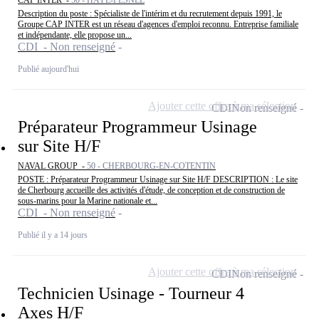
Description du poste : Spécialiste de l'intérim et du recrutement depuis 1991, le
Groupe CAP INTER est un réseau d'agences d'emploi reconnu. Entreprise familiale
et indépendante, elle propose un...
CDI - Non renseigné
Publié aujourd'hui
Ajouter cette offre à ma sélection
CDI
Non renseigné
Préparateur Programmeur Usinage
sur Site H/F
NAVAL GROUP -
50 - CHERBOURG-EN-COTENTIN
POSTE : Préparateur Programmeur Usinage sur Site H/F DESCRIPTION : Le site
de Cherbourg accueille des activités d'étude, de conception et de construction de
sous-marins pour la Marine nationale et...
CDI - Non renseigné
Publié il y a 14 jours
Ajouter cette offre à ma sélection
CDI
Non renseigné
Technicien Usinage - Tourneur 4
Axes H/F