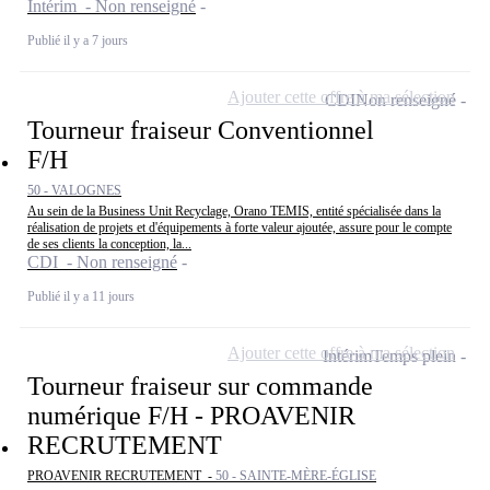
Intérim - Non renseigné
Publié il y a 7 jours
Ajouter cette offre à ma sélection
CDI
Non renseigné
Tourneur fraiseur Conventionnel
F/H
50 - VALOGNES
Au sein de la Business Unit Recyclage, Orano TEMIS, entité spécialisée dans la
réalisation de projets et d'équipements à forte valeur ajoutée, assure pour le compte
de ses clients la conception, la...
CDI - Non renseigné
Publié il y a 11 jours
Ajouter cette offre à ma sélection
Intérim
Temps plein
Tourneur fraiseur sur commande
numérique F/H - PROAVENIR
RECRUTEMENT
PROAVENIR RECRUTEMENT -
50 - SAINTE-MÈRE-ÉGLISE