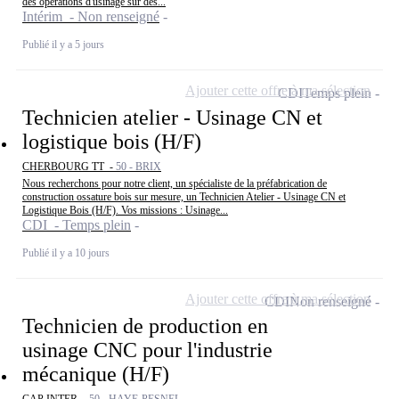
des opérations d'usinage sur des...
Intérim - Non renseigné
Publié il y a 5 jours
Ajouter cette offre à ma sélection
CDI
Temps plein
Technicien atelier - Usinage CN et
logistique bois (H/F)
CHERBOURG TT -
50 - BRIX
Nous recherchons pour notre client, un spécialiste de la préfabrication de
construction ossature bois sur mesure, un Technicien Atelier - Usinage CN et
Logistique Bois (H/F). Vos missions : Usinage...
CDI - Temps plein
Publié il y a 10 jours
Ajouter cette offre à ma sélection
CDI
Non renseigné
Technicien de production en
usinage CNC pour l'industrie
mécanique (H/F)
CAP INTER -
50 - HAYE-PESNEL