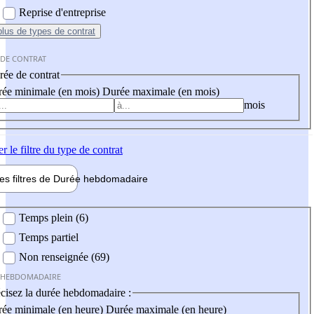
Reprise d'entreprise
plus
de types de contrat
 DE CONTRAT
ée de contrat
ée minimale (en mois)
Durée maximale (en mois)
mois
er
le filtre du type de contrat
les filtres de
Durée hebdo
madaire
 hebdomadaire
Temps plein (6)
Temps partiel
Non renseignée (69)
 HEBDOMADAIRE
cisez la durée hebdomadaire :
ée minimale (en heure)
Durée maximale (en heure)