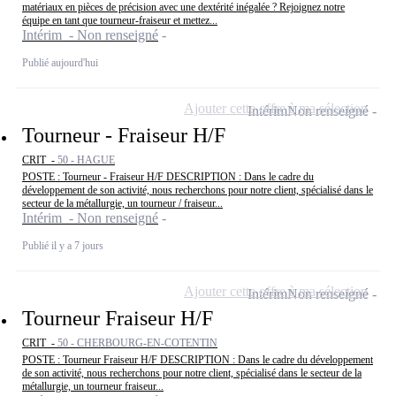
matériaux en pièces de précision avec une dextérité inégalée ? Rejoignez notre
équipe en tant que tourneur-fraiseur et mettez...
Intérim - Non renseigné
Publié aujourd'hui
Ajouter cette offre à ma sélection
Intérim
Non renseigné
Tourneur - Fraiseur H/F
CRIT -
50 - HAGUE
POSTE : Tourneur - Fraiseur H/F DESCRIPTION : Dans le cadre du
développement de son activité, nous recherchons pour notre client, spécialisé dans le
secteur de la métallurgie, un tourneur / fraiseur...
Intérim - Non renseigné
Publié il y a 7 jours
Ajouter cette offre à ma sélection
Intérim
Non renseigné
Tourneur Fraiseur H/F
CRIT -
50 - CHERBOURG-EN-COTENTIN
POSTE : Tourneur Fraiseur H/F DESCRIPTION : Dans le cadre du développement
de son activité, nous recherchons pour notre client, spécialisé dans le secteur de la
métallurgie, un tourneur fraiseur...