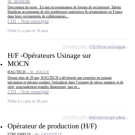
50 - MANCHE
Description du poste : En tant qu'organisateur de forums de recrutement, Talents
Handicap accompagne de très nombreuses entreprises & organisations en France
dans leurs recrutements de collaborateurs...
CDI - Non renseigné
Publié il y a plus de 30 jours
Ajouter cette offre à ma sélection
CDI
Non renseigné
H/F -Opérateurs Usinage sur
MOCN
HAG'TECH -
50 - HAGUE
Depuis plus de 20 ans, HAGTECH a développé une expertise en usinage
mécanique et mécano soudure. Spécialisée dans l’usinage de pièces unitaires et de
série, principalement grandes dimensions, tant en...
CDI - Non renseigné
Publié il y a plus de 30 jours
Ajouter cette offre à ma sélection
Intérim
Temps plein
Opérateur de production (H/F)
ETRE EMPLOI -
50 - GRANVILLE