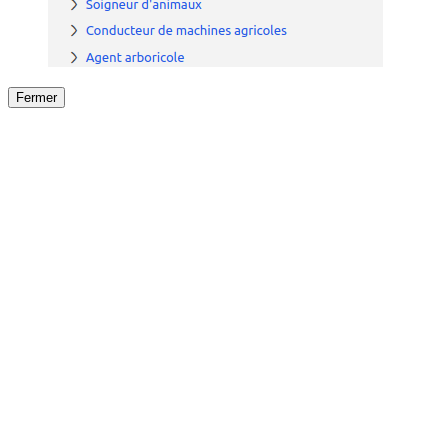
Fermer
Fermer
le détail de l'offre
/
Offre
sur
Offre précéden