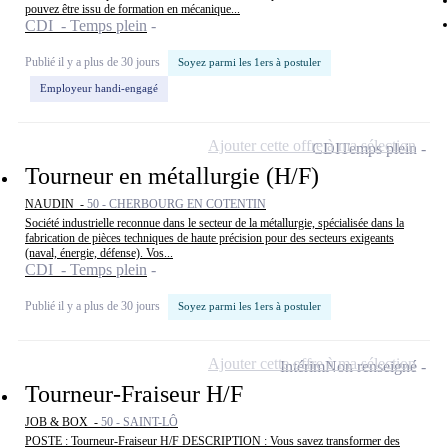
pouvez être issu de formation en mécanique...
CDI - Temps plein
Publié il y a plus de 30 jours
Soyez parmi les 1ers à postuler
Employeur handi-engagé
Ajouter cette offre à ma sélection
CDI
Temps plein
Tourneur en métallurgie (H/F)
NAUDIN -
50 - CHERBOURG EN COTENTIN
Société industrielle reconnue dans le secteur de la métallurgie, spécialisée dans la
fabrication de pièces techniques de haute précision pour des secteurs exigeants
(naval, énergie, défense). Vos...
CDI - Temps plein
Publié il y a plus de 30 jours
Soyez parmi les 1ers à postuler
Ajouter cette offre à ma sélection
Intérim
Non renseigné
Tourneur-Fraiseur H/F
JOB & BOX -
50 - SAINT-LÔ
POSTE : Tourneur-Fraiseur H/F DESCRIPTION : Vous savez transformer des