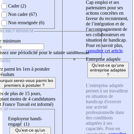
Cap emploi et ses
Cadre (2)
partenaires pour ses
actions concrètes en
Non cadre (67)
faveur du recrutement,
Non renseignée (6)
de l’intégration et de
l’accompagnement de
IRE BRUT MINIMUM
ses collaborateurs en
situation de handicap.
re minimum
Pour en savoir plus,
consultez cet article
.
ssez une périodicité pour le salaire saisi
Entreprise adaptée
NITÉS
Qu'est-ce qu'une
z parmi les 1ers à postuler
entreprise adaptée
résultats
?
urquoi serez-vous parmi les
L'entreprise adaptée
premiers à postuler ?
permet à un travailleur
es de plus de 15 jours,
en situation de
tant moins de 4 candidatures
handicap d'exercer
t France Travail est informé)
une activité
ICAP
professionnelle dans
des conditions
Employeur handi-
adaptées à ses
engagé (1)
capacités. Pour en
Qu'est-ce qu'un
savoir plus,
consultez