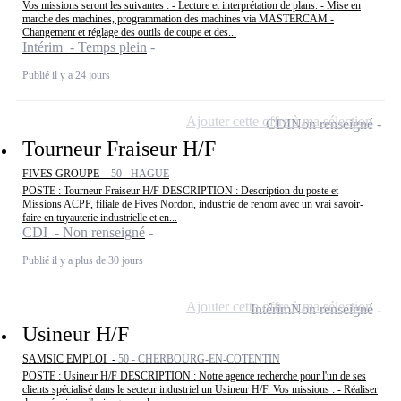
Vos missions seront les suivantes : - Lecture et interprétation de plans. - Mise en
marche des machines, programmation des machines via MASTERCAM -
Changement et réglage des outils de coupe et des...
Intérim - Temps plein
Publié il y a 24 jours
Ajouter cette offre à ma sélection
CDI
Non renseigné
Tourneur Fraiseur H/F
FIVES GROUPE -
50 - HAGUE
POSTE : Tourneur Fraiseur H/F DESCRIPTION : Description du poste et
Missions ACPP, filiale de Fives Nordon, industrie de renom avec un vrai savoir-
faire en tuyauterie industrielle et en...
CDI - Non renseigné
Publié il y a plus de 30 jours
Ajouter cette offre à ma sélection
Intérim
Non renseigné
Usineur H/F
SAMSIC EMPLOI -
50 - CHERBOURG-EN-COTENTIN
POSTE : Usineur H/F DESCRIPTION : Notre agence recherche pour l'un de ses
clients spécialisé dans le secteur industriel un Usineur H/F. Vos missions : - Réaliser