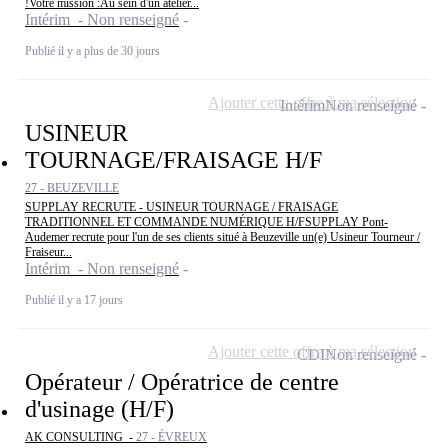
!Votre mission :Au sein d'un atelier...
Intérim - Non renseigné
Publié il y a plus de 30 jours
Ajouter cette offre à ma sélection
Intérim
Non renseigné
USINEUR
TOURNAGE/FRAISAGE H/F
27 - BEUZEVILLE
SUPPLAY RECRUTE - USINEUR TOURNAGE / FRAISAGE
TRADITIONNEL ET COMMANDE NUMÉRIQUE H/FSUPPLAY Pont-
Audemer recrute pour l'un de ses clients situé à Beuzeville un(e) Usineur Tourneur /
Fraiseur...
Intérim - Non renseigné
Publié il y a 17 jours
Ajouter cette offre à ma sélection
CDI
Non renseigné
Opérateur / Opératrice de centre
d'usinage (H/F)
AK CONSULTING -
27 - ÉVREUX