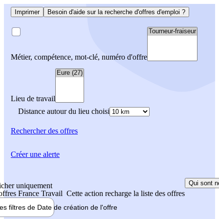
Imprimer
Besoin d'aide sur la recherche d'offres d'emploi ?
Métier, compétence, mot-clé, numéro d'offre
Lieu de travail
Distance autour du lieu choisi
Rechercher
des offres
Créer une alerte
Qui sont n
icher uniquement
 offres France Travail
Cette action recharge la liste des offres
les filtres de
Date de création
de l'offre