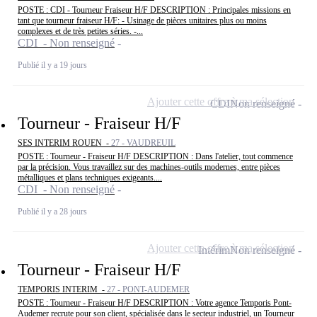
POSTE : CDI - Tourneur Fraiseur H/F DESCRIPTION : Principales missions en
tant que tourneur fraiseur H/F: - Usinage de pièces unitaires plus ou moins
complexes et de très petites séries. -...
CDI - Non renseigné
Publié il y a 19 jours
Ajouter cette offre à ma sélection
CDI
Non renseigné
Tourneur - Fraiseur H/F
SES INTERIM ROUEN -
27 - VAUDREUIL
POSTE : Tourneur - Fraiseur H/F DESCRIPTION : Dans l'atelier, tout commence
par la précision. Vous travaillez sur des machines-outils modernes, entre pièces
métalliques et plans techniques exigeants....
CDI - Non renseigné
Publié il y a 28 jours
Ajouter cette offre à ma sélection
Intérim
Non renseigné
Tourneur - Fraiseur H/F
TEMPORIS INTERIM -
27 - PONT-AUDEMER
POSTE : Tourneur - Fraiseur H/F DESCRIPTION : Votre agence Temporis Pont-
Audemer recrute pour son client, spécialisée dans le secteur industriel, un Tourneur