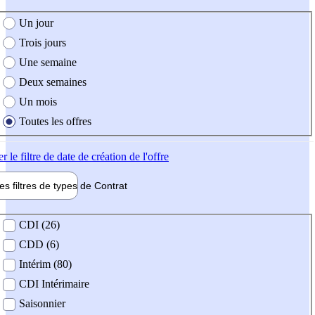
e création de l'offre
Un jour
Trois jours
Une semaine
Deux semaines
Un mois
Toutes les offres
er
le filtre de date de création de l'offre
les filtres de types de
Contrat
de contrat
CDI (26)
CDD (6)
Intérim (80)
CDI Intérimaire
Saisonnier