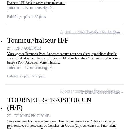
Fraiseur H/F dans le cadre d'une mission...
Intérim - Non renseigné
Publié il y a plus de 30 jours
Ajouter cette offre à ma sélection
Intérim
Non renseigné
Tourneur/fraiseur H/F
27 - PONT-AUDEMER
Votre agence Temporis Pont-Audemer recrute pour son client, specialisee dans le
secteur industriel, un Tourneur Fraiseur H/F dans le cadre d'une mission d'interim
basee a Pont-Audemer. Votre mission...
Intérim - Non renseigné
Publié il y a plus de 30 jours
Ajouter cette offre à ma sélection
Intérim
Non renseigné
TOURNEUR-FRAISEUR CN
(H/F)
27 - CONCHES-EN-OUCHE
Vous maîtrisez l'usinage technique et cherchez un poste varié ? Une industrie de
pointe située sur le secteur de Conches-en-Ouche (27) recherche son futur talent