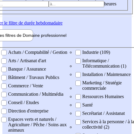
heures
er
le filtre de durée hebdomadaire
les filtres de
Domaine pro
fessionnel
ne professionel
Achats / Comptabilité / Gestion
Industrie (109)
Arts / Artisanat d'art
Informatique /
Télécommunication (1)
Banque / Assurance
Installation / Maintenance
Bâtiment / Travaux Publics
Marketing / Stratégie
Commerce / Vente
commerciale
Communication / Multimédia
Ressources Humaines
Conseil / Etudes
Santé
Direction d'entreprise
Secrétariat / Assistanat
Espaces verts et naturels /
Services à la personne / à l
Agriculture / Pêche / Soins aux
collectivité (2)
animaux