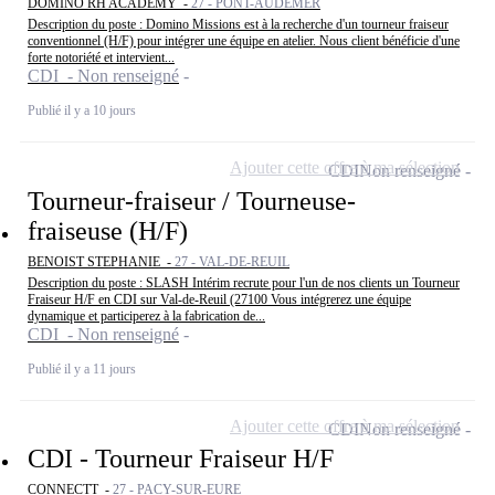
DOMINO RH ACADEMY -
27 - PONT-AUDEMER
Description du poste : Domino Missions est à la recherche d'un tourneur fraiseur
conventionnel (H/F) pour intégrer une équipe en atelier. Nous client bénéficie d'une
forte notoriété et intervient...
CDI - Non renseigné
Publié il y a 10 jours
Ajouter cette offre à ma sélection
CDI
Non renseigné
Tourneur-fraiseur / Tourneuse-
fraiseuse (H/F)
BENOIST STEPHANIE -
27 - VAL-DE-REUIL
Description du poste : SLASH Intérim recrute pour l'un de nos clients un Tourneur
Fraiseur H/F en CDI sur Val-de-Reuil (27100 Vous intégrerez une équipe
dynamique et participerez à la fabrication de...
CDI - Non renseigné
Publié il y a 11 jours
Ajouter cette offre à ma sélection
CDI
Non renseigné
CDI - Tourneur Fraiseur H/F
CONNECTT -
27 - PACY-SUR-EURE