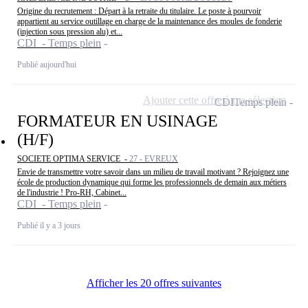
Origine du recrutement : Départ à la retraite du titulaire. Le poste à pourvoir
appartient au service outillage en charge de la maintenance des moules de fonderie
(injection sous pression alu) et...
CDI - Temps plein
Publié aujourd'hui
Ajouter cette offre à ma sélection
CDI
Temps plein
FORMATEUR EN USINAGE
(H/F)
SOCIETE OPTIMA SERVICE -
27 - EVREUX
Envie de transmettre votre savoir dans un milieu de travail motivant ? Rejoignez une
école de production dynamique qui forme les professionnels de demain aux métiers
de l'industrie ! Pro-RH, Cabinet...
CDI - Temps plein
Publié il y a 3 jours
Afficher les 20 offres suivantes