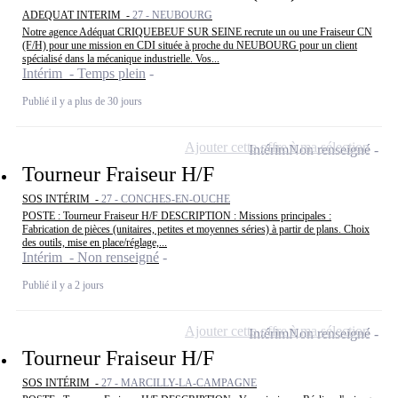
ADEQUAT INTERIM -
27 - NEUBOURG
Notre agence Adéquat CRIQUEBEUF SUR SEINE recrute un ou une Fraiseur CN
(F/H) pour une mission en CDI située à proche du NEUBOURG pour un client
spécialisé dans la mécanique industrielle. Vos...
Intérim - Temps plein
Publié il y a plus de 30 jours
Ajouter cette offre à ma sélection
Intérim
Non renseigné
Tourneur Fraiseur H/F
SOS INTÉRIM -
27 - CONCHES-EN-OUCHE
POSTE : Tourneur Fraiseur H/F DESCRIPTION : Missions principales :
Fabrication de pièces (unitaires, petites et moyennes séries) à partir de plans. Choix
des outils, mise en place/réglage,...
Intérim - Non renseigné
Publié il y a 2 jours
Ajouter cette offre à ma sélection
Intérim
Non renseigné
Tourneur Fraiseur H/F
SOS INTÉRIM -
27 - MARCILLY-LA-CAMPAGNE