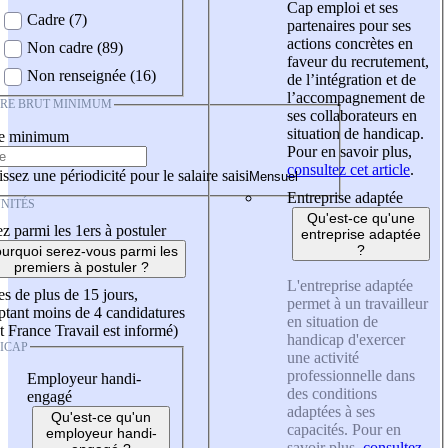
Cap emploi et ses
Cadre (7)
partenaires pour ses
actions concrètes en
Non cadre (89)
faveur du recrutement,
Non renseignée (16)
de l’intégration et de
l’accompagnement de
IRE BRUT MINIMUM
ses collaborateurs en
situation de handicap.
re minimum
Pour en savoir plus,
consultez cet article
.
ssez une périodicité pour le salaire saisi
Entreprise adaptée
NITÉS
Qu'est-ce qu'une
z parmi les 1ers à postuler
entreprise adaptée
?
urquoi serez-vous parmi les
premiers à postuler ?
L'entreprise adaptée
es de plus de 15 jours,
permet à un travailleur
tant moins de 4 candidatures
en situation de
t France Travail est informé)
handicap d'exercer
ICAP
une activité
professionnelle dans
Employeur handi-
des conditions
engagé
adaptées à ses
Qu'est-ce qu'un
capacités. Pour en
employeur handi-
savoir plus,
consultez