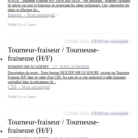
POSTE : Tourneur Fraiseur H/F DESCRIPTION : Vos missions : Réaliser l'usinage
de pièces sur tour et fraiseuse en respectant les plans techniques. Lire, interpréter les
plans et effectuer les...
Intérim - Non renseigné
Publié il y a 2 jours
Ajouter cette offre à ma sélection
CDI
Non renseigné
Tourneur-fraiseur / Tourneuse-
fraiseuse (H/F)
DOMINO RH ACADEMY -
27 - PONT-AUDEMER
Description du poste : Votre bureau NEXTEP HR LE HAVRE, recrute un Tourneur
Fraiseur H/F dans le cadre d'un CDI. Au sein de ce site industriel à taille humaine,
spécialisé dans la mécanique de...
CDI - Non renseigné
Publié il y a 3 jours
Ajouter cette offre à ma sélection
CDI
Non renseigné
Tourneur-fraiseur / Tourneuse-
fraiseuse (H/F)