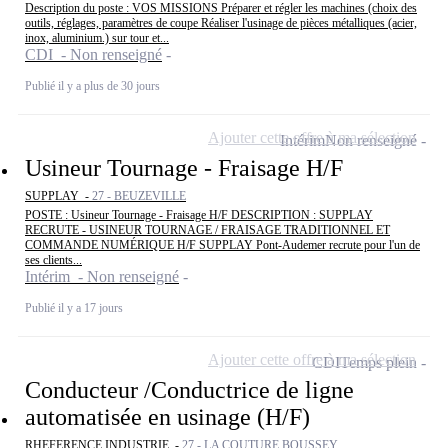
Description du poste : VOS MISSIONS Préparer et régler les machines (choix des
outils, réglages, paramètres de coupe Réaliser l'usinage de pièces métalliques (acier,
inox, aluminium.) sur tour et...
CDI - Non renseigné
Publié il y a plus de 30 jours
Ajouter cette offre à ma sélection
Intérim
Non renseigné
Usineur Tournage - Fraisage H/F
SUPPLAY -
27 - BEUZEVILLE
POSTE : Usineur Tournage - Fraisage H/F DESCRIPTION : SUPPLAY
RECRUTE - USINEUR TOURNAGE / FRAISAGE TRADITIONNEL ET
COMMANDE NUMÉRIQUE H/F SUPPLAY Pont-Audemer recrute pour l'un de
ses clients...
Intérim - Non renseigné
Publié il y a 17 jours
Ajouter cette offre à ma sélection
CDI
Temps plein
Conducteur /Conductrice de ligne
automatisée en usinage (H/F)
RHEFERENCE INDUSTRIE -
27 - LA COUTURE BOUSSEY