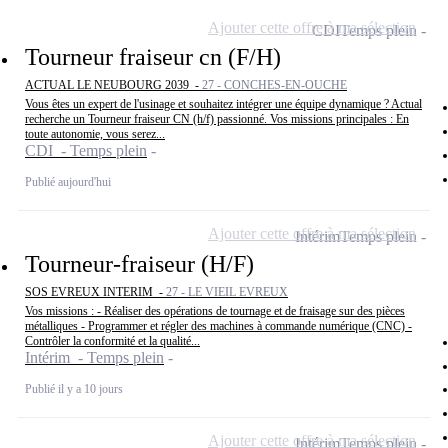
Ajouter cette offre à ma sélection
CDI
Temps plein
Tourneur fraiseur cn (F/H)
ACTUAL LE NEUBOURG 2039 -
27 - CONCHES-EN-OUCHE
Vous êtes un expert de l'usinage et souhaitez intégrer une équipe dynamique ? Actual
recherche un Tourneur fraiseur CN (h/f) passionné. Vos missions principales : En
toute autonomie, vous serez...
CDI - Temps plein
Publié aujourd'hui
Ajouter cette offre à ma sélection
Intérim
Temps plein
Tourneur-fraiseur (H/F)
SOS EVREUX INTERIM -
27 - LE VIEIL EVREUX
Vos missions : - Réaliser des opérations de tournage et de fraisage sur des pièces
métalliques - Programmer et régler des machines à commande numérique (CNC) -
Contrôler la conformité et la qualité...
Intérim - Temps plein
Publié il y a 10 jours
Ajouter cette offre à ma sélection
Intérim
Temps plein