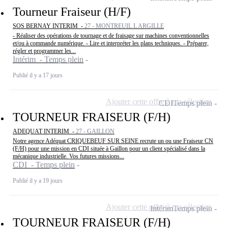
Tourneur Fraiseur (H/F)
SOS BERNAY INTERIM -
27 - MONTREUIL L ARGILLE
- Réaliser des opérations de tournage et de fraisage sur machines conventionnelles
et/ou à commande numérique. - Lire et interpréter les plans techniques. - Préparer,
régler et programmer les...
Intérim - Temps plein
Publié il y a 17 jours
Ajouter cette offre à ma sélection
CDI
Temps plein
TOURNEUR FRAISEUR (F/H)
ADEQUAT INTERIM -
27 - GAILLON
Notre agence Adéquat CRIQUEBEUF SUR SEINE recrute un ou une Fraiseur CN
(F/H) pour une mission en CDI située à Gaillon pour un client spécialisé dans la
mécanique industrielle. Vos futures missions...
CDI - Temps plein
Publié il y a 19 jours
Ajouter cette offre à ma sélection
Intérim
Temps plein
TOURNEUR FRAISEUR (F/H)