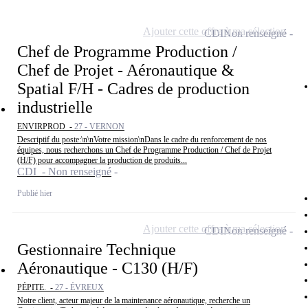
Ajouter cette offre à ma sélection
CDI
Non renseigné
Chef de Programme Production /
Chef de Projet - Aéronautique &
Spatial F/H - Cadres de production
industrielle
ENVIRPROD -
27 - VERNON
Descriptif du poste:\n\nVotre mission\nDans le cadre du renforcement de nos
équipes, nous recherchons un Chef de Programme Production / Chef de Projet
(H/F) pour accompagner la production de produits...
CDI - Non renseigné
Publié hier
Ajouter cette offre à ma sélection
CDI
Non renseigné
Gestionnaire Technique
Aéronautique - C130 (H/F)
PÉPITE. -
27 - ÉVREUX
Notre client, acteur majeur de la maintenance aéronautique, recherche un