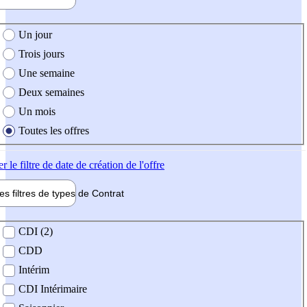
e création de l'offre
Un jour
Trois jours
Une semaine
Deux semaines
Un mois
Toutes les offres
er
le filtre de date de création de l'offre
les filtres de types de
Contrat
de contrat
CDI (2)
CDD
Intérim
CDI Intérimaire