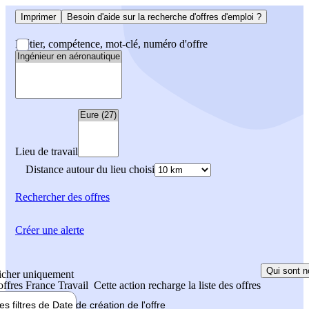
Imprimer
Besoin d'aide sur la recherche d'offres d'emploi ?
Métier, compétence, mot-clé, numéro d'offre
Lieu de travail
Distance autour du lieu choisi
Rechercher
des offres
Créer une alerte
Qui sont n
icher uniquement
 offres France Travail
Cette action recharge la liste des offres
les filtres de
Date de création
de l'offre