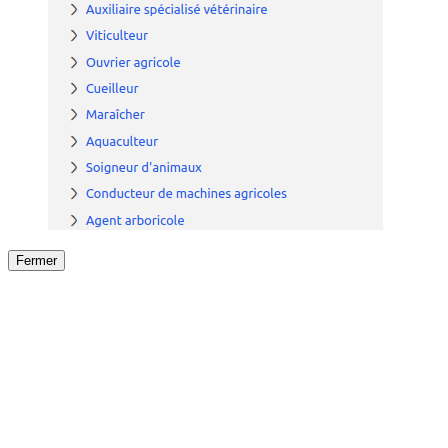
Fermer
Fermer
le détail de l'offre
/
Offre
sur
Offre précéden