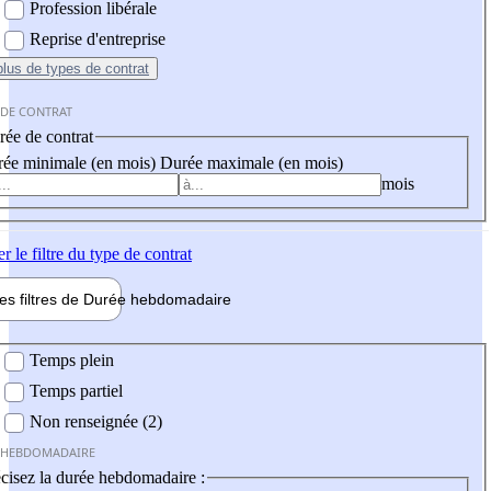
Profession libérale
Reprise d'entreprise
plus
de types de contrat
 DE CONTRAT
ée de contrat
ée minimale (en mois)
Durée maximale (en mois)
mois
er
le filtre du type de contrat
les filtres de
Durée hebdo
madaire
 hebdomadaire
Temps plein
Temps partiel
Non renseignée (2)
 HEBDOMADAIRE
cisez la durée hebdomadaire :