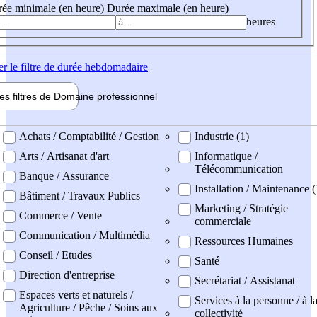
ée minimale (en heure)
Durée maximale (en heure)
heures
er
le filtre de durée hebdomadaire
les filtres de
Domaine pro
fessionnel
ne professionel
Achats / Comptabilité / Gestion
Industrie (1)
Arts / Artisanat d'art
Informatique /
Télécommunication
Banque / Assurance
Installation / Maintenance (
Bâtiment / Travaux Publics
Marketing / Stratégie
Commerce / Vente
commerciale
Communication / Multimédia
Ressources Humaines
Conseil / Etudes
Santé
Direction d'entreprise
Secrétariat / Assistanat
Espaces verts et naturels /
Services à la personne / à l
Agriculture / Pêche / Soins aux
collectivité