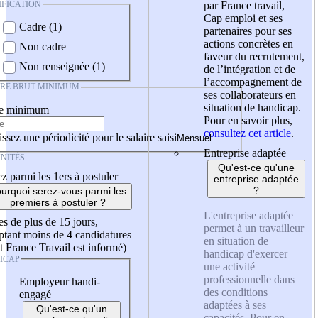
IFICATION
par France travail,
Cap emploi et ses
Cadre (1)
partenaires pour ses
actions concrètes en
Non cadre
faveur du recrutement,
Non renseignée (1)
de l’intégration et de
l’accompagnement de
IRE BRUT MINIMUM
ses collaborateurs en
situation de handicap.
re minimum
Pour en savoir plus,
consultez cet article
.
ssez une périodicité pour le salaire saisi
Entreprise adaptée
NITÉS
Qu'est-ce qu'une
z parmi les 1ers à postuler
entreprise adaptée
?
urquoi serez-vous parmi les
premiers à postuler ?
L'entreprise adaptée
es de plus de 15 jours,
permet à un travailleur
tant moins de 4 candidatures
en situation de
t France Travail est informé)
handicap d'exercer
ICAP
une activité
professionnelle dans
Employeur handi-
des conditions
engagé
adaptées à ses
Qu'est-ce qu'un
capacités. Pour en