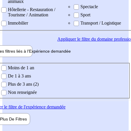
animaux
Spectacle
Hôtellerie - Restauration /
Tourisme / Animation
Sport
Immobilier
Transport / Logistique
Appliquer
le filtre du domaine professi
es filtres liés à l'
Expérience
demandée
ience demandée
Moins de 1 an
De 1 à 3 ans
Plus de 3 ans (2)
Non renseignée
er
le filtre de l'expérience demandée
Plus De
Filtres