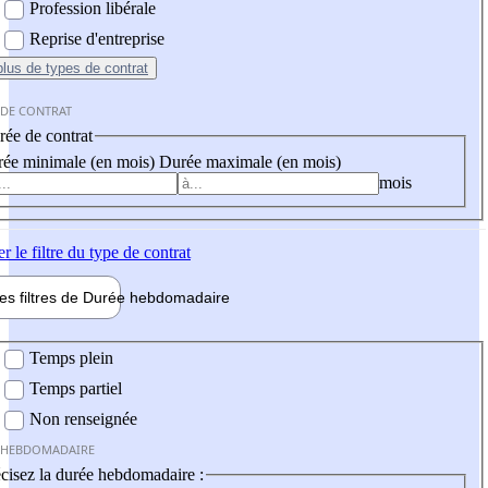
Profession libérale
Reprise d'entreprise
plus
de types de contrat
 DE CONTRAT
ée de contrat
ée minimale (en mois)
Durée maximale (en mois)
mois
er
le filtre du type de contrat
les filtres de
Durée hebdo
madaire
 hebdomadaire
Temps plein
Temps partiel
Non renseignée
 HEBDOMADAIRE
cisez la durée hebdomadaire :