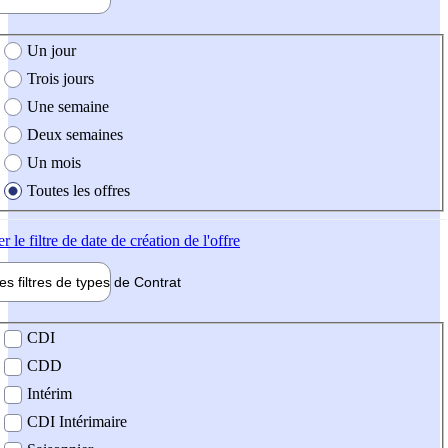
e création de l'offre
Un jour
Trois jours
Une semaine
Deux semaines
Un mois
Toutes les offres
er
le filtre de date de création de l'offre
les filtres de types de
Contrat
de contrat
CDI
CDD
Intérim
CDI Intérimaire