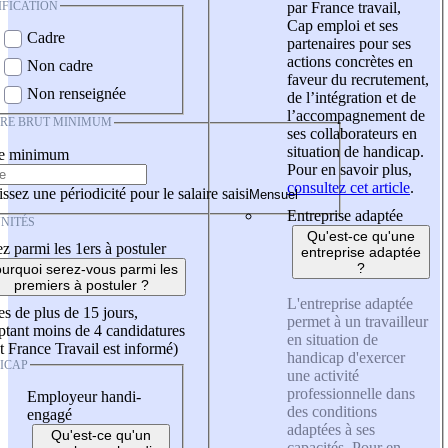
IFICATION
par France travail,
Cap emploi et ses
Cadre
partenaires pour ses
actions concrètes en
Non cadre
faveur du recrutement,
Non renseignée
de l’intégration et de
l’accompagnement de
IRE BRUT MINIMUM
ses collaborateurs en
situation de handicap.
re minimum
Pour en savoir plus,
consultez cet article
.
ssez une périodicité pour le salaire saisi
Entreprise adaptée
NITÉS
Qu'est-ce qu'une
z parmi les 1ers à postuler
entreprise adaptée
?
urquoi serez-vous parmi les
premiers à postuler ?
L'entreprise adaptée
es de plus de 15 jours,
permet à un travailleur
tant moins de 4 candidatures
en situation de
t France Travail est informé)
handicap d'exercer
ICAP
une activité
professionnelle dans
Employeur handi-
des conditions
engagé
adaptées à ses
Qu'est-ce qu'un
capacités. Pour en