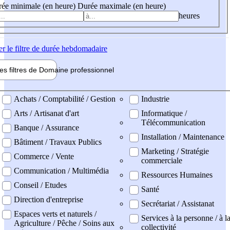
ée minimale (en heure)
Durée maximale (en heure)
heures
er
le filtre de durée hebdomadaire
les filtres de
Domaine pro
fessionnel
ne professionel
Achats / Comptabilité / Gestion
Industrie
Arts / Artisanat d'art
Informatique /
Télécommunication
Banque / Assurance
Installation / Maintenance
Bâtiment / Travaux Publics
Marketing / Stratégie
Commerce / Vente
commerciale
Communication / Multimédia
Ressources Humaines
Conseil / Etudes
Santé
Direction d'entreprise
Secrétariat / Assistanat
Espaces verts et naturels /
Services à la personne / à l
Agriculture / Pêche / Soins aux
collectivité