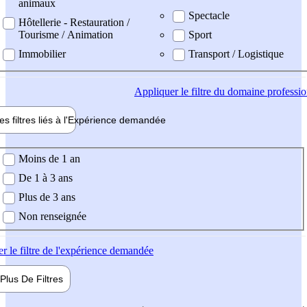
animaux
Spectacle
Hôtellerie - Restauration /
Tourisme / Animation
Sport
Immobilier
Transport / Logistique
Appliquer
le filtre du domaine professi
es filtres liés à l'
Expérience
demandée
ience demandée
Moins de 1 an
De 1 à 3 ans
Plus de 3 ans
Non renseignée
er
le filtre de l'expérience demandée
Plus De
Filtres