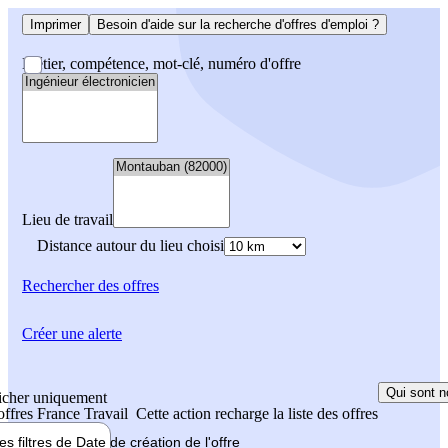
Imprimer
Besoin d'aide sur la recherche d'offres d'emploi ?
Métier, compétence, mot-clé, numéro d'offre
Lieu de travail
Distance autour du lieu choisi
Rechercher
des offres
Créer une alerte
Qui sont n
icher uniquement
 offres France Travail
Cette action recharge la liste des offres
les filtres de
Date de création
de l'offre