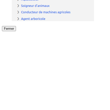
Fermer
Fermer
le détail de l'offre
/
Offre
sur
Offre précéden