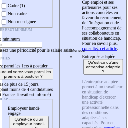
Cap emploi et ses
Cadre (1)
partenaires pour ses
actions concrètes en
Non cadre
faveur du recrutement,
Non renseignée
de l’intégration et de
l’accompagnement de
IRE BRUT MINIMUM
ses collaborateurs en
situation de handicap.
re minimum
Pour en savoir plus,
consultez cet article
.
ssez une périodicité pour le salaire saisi
Entreprise adaptée
NITÉS
Qu'est-ce qu'une
z parmi les 1ers à postuler
entreprise adaptée
?
urquoi serez-vous parmi les
premiers à postuler ?
L'entreprise adaptée
es de plus de 15 jours,
permet à un travailleur
tant moins de 4 candidatures
en situation de
t France Travail est informé)
handicap d'exercer
ICAP
une activité
professionnelle dans
Employeur handi-
des conditions
engagé
adaptées à ses
Qu'est-ce qu'un
capacités. Pour en
employeur handi-
savoir plus,
consultez