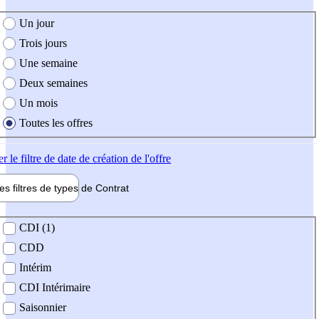
e création de l'offre
Un jour
Trois jours
Une semaine
Deux semaines
Un mois
Toutes les offres
er
le filtre de date de création de l'offre
les filtres de types de
Contrat
de contrat
CDI (1)
CDD
Intérim
CDI Intérimaire
Saisonnier