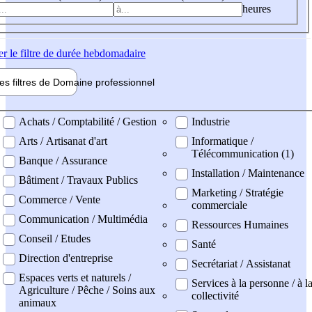
heures
er
le filtre de durée hebdomadaire
les filtres de
Domaine pro
fessionnel
ne professionel
Achats / Comptabilité / Gestion
Industrie
Arts / Artisanat d'art
Informatique /
Télécommunication (1)
Banque / Assurance
Installation / Maintenance
Bâtiment / Travaux Publics
Marketing / Stratégie
Commerce / Vente
commerciale
Communication / Multimédia
Ressources Humaines
Conseil / Etudes
Santé
Direction d'entreprise
Secrétariat / Assistanat
Espaces verts et naturels /
Services à la personne / à l
Agriculture / Pêche / Soins aux
collectivité
animaux