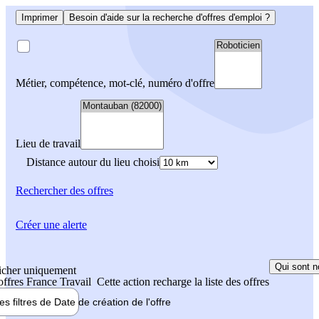
Imprimer
Besoin d'aide sur la recherche d'offres d'emploi ?
Métier, compétence, mot-clé, numéro d'offre
Lieu de travail
Distance autour du lieu choisi
Rechercher
des offres
Créer une alerte
Qui sont n
icher uniquement
 offres France Travail
Cette action recharge la liste des offres
les filtres de
Date de création
de l'offre