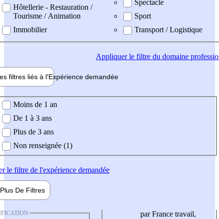
Spectacle
Hôtellerie - Restauration /
Tourisme / Animation
Sport
Immobilier
Transport / Logistique
Appliquer
le filtre du domaine professi
es filtres liés à l'
Expérience
demandée
ience demandée
Moins de 1 an
De 1 à 3 ans
Plus de 3 ans
Non renseignée (1)
er
le filtre de l'expérience demandée
Plus De
Filtres
IFICATION
par France travail,