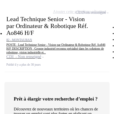
Ajouter cette offre à ma sélection
CDI
Non renseigné
Lead Technique Senior - Vision
par Ordinateur & Robotique Réf.
Ao846 H/F
82 - MONTAUBAN
POSTE : Lead Technique Senior - Vision par Ordinateur & Robotique Réf. Ao846
H/F DESCRIPTION : Groupe industriel reconnu spécialisé dans les solutions de
robotique, vision industrielle et...
CDI - Non renseigné
Publié il y a plus de 30 jours
Prêt à élargir votre recherche d’emploi ?
Découvrez de nouveaux territoires où les chances de
trouver un emploi sont plus fortes en réalisant un