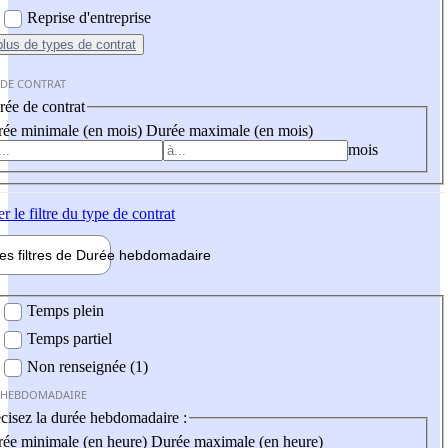
Reprise d'entreprise
plus
de types de contrat
 DE CONTRAT
ée de contrat
ée minimale (en mois)
Durée maximale (en mois)
mois
er
le filtre du type de contrat
les filtres de
Durée hebdo
madaire
 hebdomadaire
Temps plein
Temps partiel
Non renseignée (1)
 HEBDOMADAIRE
cisez la durée hebdomadaire :
ée minimale (en heure)
Durée maximale (en heure)