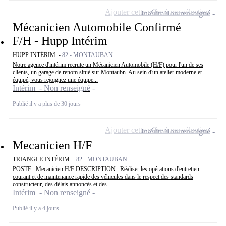
Ajouter cette offre à ma sélection
Intérim
Non renseigné
Mécanicien Automobile Confirmé
F/H - Hupp Intérim
HUPP INTÉRIM -
82 - MONTAUBAN
Notre agence d'intérim recrute un Mécanicien Automobile (H/F) pour l'un de ses
clients, un garage de renom situé sur Montaubn. Au sein d'un atelier moderne et
équipé, vous rejoignez une équipe...
Intérim - Non renseigné
Publié il y a plus de 30 jours
Ajouter cette offre à ma sélection
Intérim
Non renseigné
Mecanicien H/F
TRIANGLE INTÉRIM -
82 - MONTAUBAN
POSTE : Mecanicien H/F DESCRIPTION : Réaliser les opérations d'entretien
courant et de maintenance rapide des véhicules dans le respect des standards
constructeur, des délais annoncés et des...
Intérim - Non renseigné
Publié il y a 4 jours