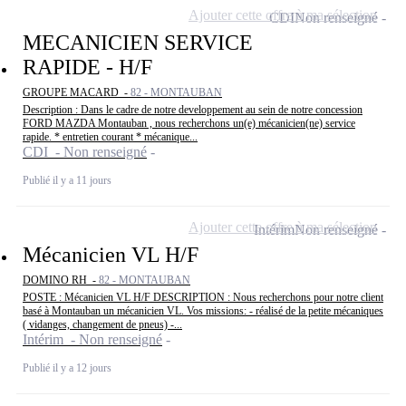
Ajouter cette offre à ma sélection
CDI
Non renseigné
MECANICIEN SERVICE
RAPIDE - H/F
GROUPE MACARD -
82 - MONTAUBAN
Description : Dans le cadre de notre developpement au sein de notre concession
FORD MAZDA Montauban , nous recherchons un(e) mécanicien(ne) service
rapide. * entretien courant * mécanique...
CDI - Non renseigné
Publié il y a 11 jours
Ajouter cette offre à ma sélection
Intérim
Non renseigné
Mécanicien VL H/F
DOMINO RH -
82 - MONTAUBAN
POSTE : Mécanicien VL H/F DESCRIPTION : Nous recherchons pour notre client
basé à Montauban un mécanicien VL. Vos missions: - réalisé de la petite mécaniques
( vidanges, changement de pneus) -...
Intérim - Non renseigné
Publié il y a 12 jours