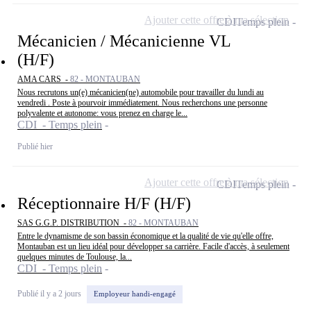
Ajouter cette offre à ma sélection
CDI
Temps plein
Mécanicien / Mécanicienne VL
(H/F)
AMA CARS -
82 - MONTAUBAN
Nous recrutons un(e) mécanicien(ne) automobile pour travailler du lundi au
vendredi . Poste à pourvoir immédiatement. Nous recherchons une personne
polyvalente et autonome: vous prenez en charge le...
CDI - Temps plein
Publié hier
Ajouter cette offre à ma sélection
CDI
Temps plein
Réceptionnaire H/F (H/F)
SAS G.G.P. DISTRIBUTION -
82 - MONTAUBAN
Entre le dynamisme de son bassin économique et la qualité de vie qu'elle offre,
Montauban est un lieu idéal pour développer sa carrière. Facile d'accès, à seulement
quelques minutes de Toulouse, la...
CDI - Temps plein
Publié il y a 2 jours
Employeur handi-engagé