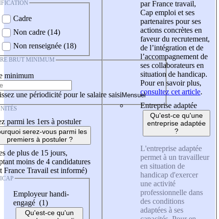
IFICATION
par France travail,
Cap emploi et ses
Cadre
partenaires pour ses
actions concrètes en
Non cadre (14)
faveur du recrutement,
Non renseignée (18)
de l’intégration et de
l’accompagnement de
IRE BRUT MINIMUM
ses collaborateurs en
situation de handicap.
re minimum
Pour en savoir plus,
consultez cet article
.
ssez une périodicité pour le salaire saisi
Entreprise adaptée
NITÉS
Qu'est-ce qu'une
z parmi les 1ers à postuler
entreprise adaptée
?
urquoi serez-vous parmi les
premiers à postuler ?
L'entreprise adaptée
es de plus de 15 jours,
permet à un travailleur
tant moins de 4 candidatures
en situation de
t France Travail est informé)
handicap d'exercer
ICAP
une activité
professionnelle dans
Employeur handi-
des conditions
engagé (1)
adaptées à ses
Qu'est-ce qu'un
capacités. Pour en