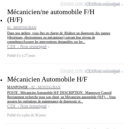
Ajouter cette offre à ma sélection
CDI
Non renseigné
Mécanicien/ne automobile F/H
(H/F)
82 - MONTAUBAN
Dans nos ateliers, vous êtes en charge de :Réaliser un diagnostic des pannes
(électriques, électroniques ou mécaniques) suivant leur niveau de
compétenceAssurer les interventions demandées sur les...
CDI - Non renseigné
Publié il y a 27 jours
Ajouter cette offre à ma sélection
CDI
Non renseigné
Mécanicien Automobile H/F
MANPOWER -
82 - MONTAUBAN
POSTE : Mécanicien Automobile H/F DESCRIPTION : Manpower Conseil
Recrutement recherche pour son client, un Mécanicien automobile (H/F). - Vous
assurez les opérations de maintenance,de diagnostic et...
CDI - Non renseigné
Publié il y a plus de 30 jours