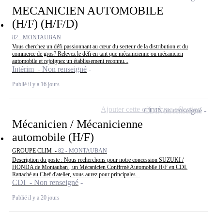
MECANICIEN AUTOMOBILE
(H/F) (H/F/D)
82 - MONTAUBAN
Vous cherchez un défi passionnant au cœur du secteur de la distribution et du
commerce de gros? Relevez le défi en tant que mécanicienne ou mécanicien
automobile et rejoignez un établissement reconnu...
Intérim - Non renseigné
Publié il y a 16 jours
Ajouter cette offre à ma sélection
CDI
Non renseigné
Mécanicien / Mécanicienne
automobile (H/F)
GROUPE CLIM -
82 - MONTAUBAN
Description du poste : Nous recherchons pour notre concession SUZUKI /
HONDA de Montauban , un Mécanicien Confirmé Automobile H/F en CDI.
Rattaché au Chef d'atelier, vous aurez pour principales...
CDI - Non renseigné
Publié il y a 20 jours