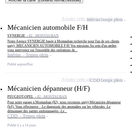
Afficher la carte
(contenu non-accessible)
Ajouter cette offre à ma sélection
Intérim
Temps plein
Mécanicien automobile F/H
SYNERGIE -
82 - MONTAUBAN
Notre Agence SYNERGIE basée à Montauban recherche pour l'un de ses clients
un(e) :MECANICIEN AUTOMOBILE F/H Vos missions Au sein d'un atelier,
vous intervenez sur l'ensemble des opérations de...
Intérim - Temps plein
Publié aujourd'hui
Ajouter cette offre à ma sélection
CDD
Temps plein
Mécanicien dépanneur (H/F)
PEUGEOT-OPEL -
82 - MONTAUBAN
Pour notre garage à Montauban (82), nous recrutons un(e) Mécanicien dépanneur
(h/f). Vous effectuerez : -Le diagnostic des anomalies sur les véhicules -Le
démontage des parties endommagées -Le...
CDD - Temps plein
Publié il y a 14 jours