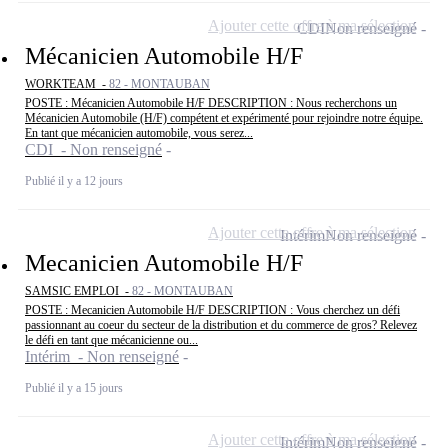
Ajouter cette offre à ma sélection
CDI
Non renseigné
Mécanicien Automobile H/F
WORKTEAM -
82 - MONTAUBAN
POSTE : Mécanicien Automobile H/F DESCRIPTION : Nous recherchons un
Mécanicien Automobile (H/F) compétent et expérimenté pour rejoindre notre équipe.
En tant que mécanicien automobile, vous serez...
CDI - Non renseigné
Publié il y a 12 jours
Ajouter cette offre à ma sélection
Intérim
Non renseigné
Mecanicien Automobile H/F
SAMSIC EMPLOI -
82 - MONTAUBAN
POSTE : Mecanicien Automobile H/F DESCRIPTION : Vous cherchez un défi
passionnant au coeur du secteur de la distribution et du commerce de gros? Relevez
le défi en tant que mécanicienne ou...
Intérim - Non renseigné
Publié il y a 15 jours
Ajouter cette offre à ma sélection
Intérim
Non renseigné