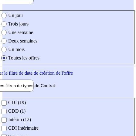
e création de l'offre
Un jour
Trois jours
Une semaine
Deux semaines
Un mois
Toutes les offres
er
le filtre de date de création de l'offre
les filtres de types de
Contrat
de contrat
CDI (19)
CDD (1)
Intérim (12)
CDI Intérimaire