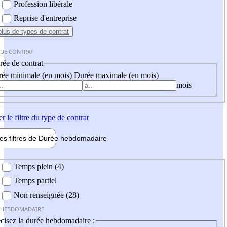
Profession libérale
Reprise d'entreprise
plus
de types de contrat
 DE CONTRAT
ée de contrat
ée minimale (en mois)
Durée maximale (en mois)
mois
er
le filtre du type de contrat
les filtres de
Durée hebdo
madaire
 hebdomadaire
Temps plein (4)
Temps partiel
Non renseignée (28)
 HEBDOMADAIRE
cisez la durée hebdomadaire :