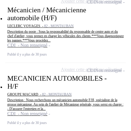
Ajouter cette offre à ma sélection
CDI
Non renseigné
Mécanicien / Mécanicienne
automobile (H/F)
LECLERC VOYAGES -
82 - MONTAUBAN
Description du poste : Sous la responsabilité du responsable de centre auto et du
chef d'atelier, vous prenez en charge les véhicules des clients.***Vous diagnostiquez
les pannes.***Vous procédez...
CDI - Non renseigné
Publié il y a plus de 30 jours
Ajouter cette offre à ma sélection
CDI
Non renseigné
MECANICIEN AUTOMOBILES -
H/F
GROUPE MACARD -
82 - MONTAUBAN
Description : Nous recherchons un mécanicien automobile F/H, spécialiste de la
grosse mécanique. Au sein de l'atelier de Mécanique générale, vous serez en charge :
- D'assurer l'entretien et la...
CDI - Non renseigné
Publié il y a plus de 30 jours