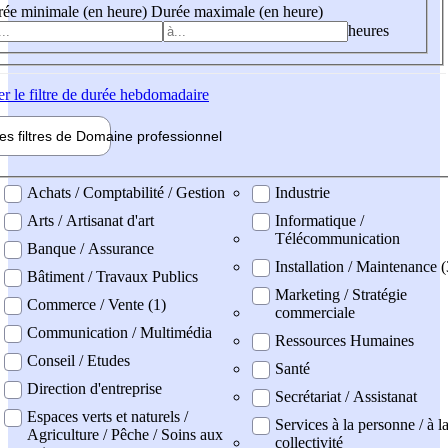
ée minimale (en heure)
Durée maximale (en heure)
heures
er
le filtre de durée hebdomadaire
les filtres de
Domaine pro
fessionnel
ne professionel
Achats / Comptabilité / Gestion
Industrie
Arts / Artisanat d'art
Informatique /
Télécommunication
Banque / Assurance
Installation / Maintenance 
Bâtiment / Travaux Publics
Marketing / Stratégie
Commerce / Vente (1)
commerciale
Communication / Multimédia
Ressources Humaines
Conseil / Etudes
Santé
Direction d'entreprise
Secrétariat / Assistanat
Espaces verts et naturels /
Services à la personne / à l
Agriculture / Pêche / Soins aux
collectivité