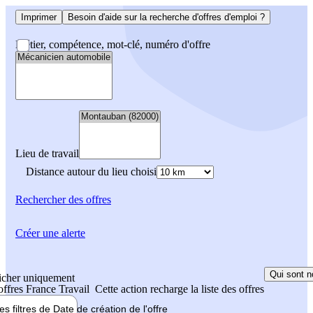
Imprimer
Besoin d'aide sur la recherche d'offres d'emploi ?
Métier, compétence, mot-clé, numéro d'offre
Lieu de travail
Distance autour du lieu choisi
Rechercher
des offres
Créer une alerte
Qui sont n
icher uniquement
 offres France Travail
Cette action recharge la liste des offres
les filtres de
Date de création
de l'offre