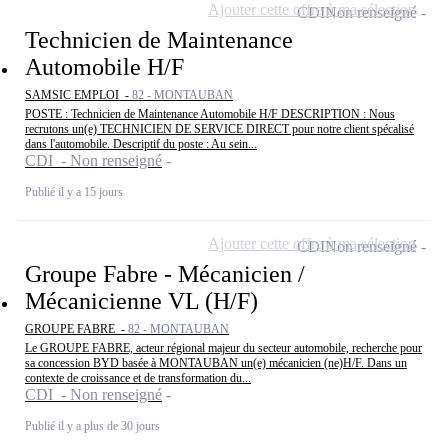
Ajouter cette offre à ma sélection
CDI
Non renseigné
Technicien de Maintenance
Automobile H/F
SAMSIC EMPLOI -
82 - MONTAUBAN
POSTE : Technicien de Maintenance Automobile H/F DESCRIPTION : Nous
recrutons un(e) TECHNICIEN DE SERVICE DIRECT pour notre client spécalisé
dans l'automobile. Descriptif du poste : Au sein...
CDI - Non renseigné
Publié il y a 15 jours
Ajouter cette offre à ma sélection
CDI
Non renseigné
Groupe Fabre - Mécanicien /
Mécanicienne VL (H/F)
GROUPE FABRE -
82 - MONTAUBAN
Le GROUPE FABRE, acteur régional majeur du secteur automobile, recherche pour
sa concession BYD basée à MONTAUBAN un(e) mécanicien (ne)H/F. Dans un
contexte de croissance et de transformation du...
CDI - Non renseigné
Publié il y a plus de 30 jours