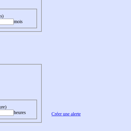
s)
mois
ure)
heures
Créer une alerte