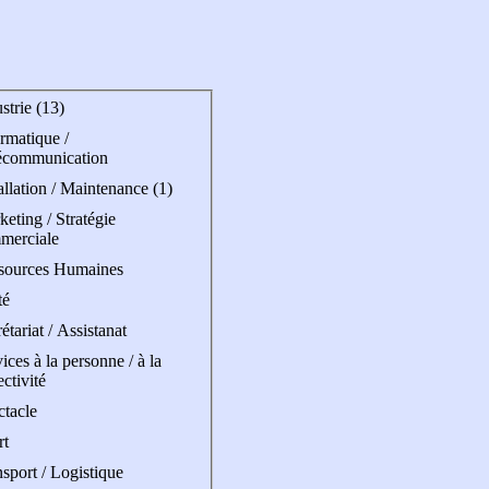
strie (13)
rmatique /
écommunication
allation / Maintenance (1)
eting / Stratégie
merciale
sources Humaines
té
étariat / Assistanat
ices à la personne / à la
ectivité
ctacle
rt
sport / Logistique