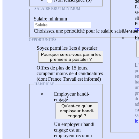
de
l
SALAIRE BRUT MINIMUM
se
si
Salaire minimum
Po
co
Choisissez une périodicité pour le salaire saisi
En
OPPORTUNITÉS
Soyez parmi les 1ers à postuler
Pourquoi serez-vous parmi les
premiers à postuler ?
L'
Offres de plus de 15 jours,
pe
comptant moins de 4 candidatures
en
(dont France Travail est informé)
ha
HANDICAP
un
pr
Employeur handi-
de
engagé
ad
Qu'est-ce qu'un
ca
employeur handi-
sa
engagé ?
le
Un employeur handi-
engagé est un
employeur reconnu