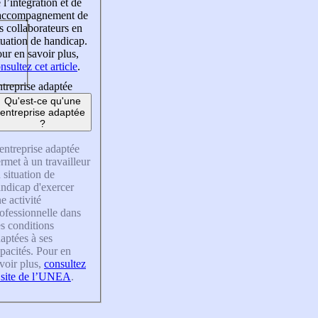
 l’intégration et de
’accompagnement de
s collaborateurs en
tuation de handicap.
ur en savoir plus,
nsultez cet article
.
treprise adaptée
Qu'est-ce qu'une
entreprise adaptée
?
entreprise adaptée
rmet à un travailleur
 situation de
ndicap d'exercer
e activité
ofessionnelle dans
s conditions
aptées à ses
pacités. Pour en
voir plus,
consultez
 site de l’UNEA
.