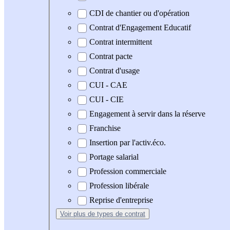
CDI de chantier ou d'opération
Contrat d'Engagement Educatif
Contrat intermittent
Contrat pacte
Contrat d'usage
CUI - CAE
CUI - CIE
Engagement à servir dans la réserve
Franchise
Insertion par l'activ.éco.
Portage salarial
Profession commerciale
Profession libérale
Reprise d'entreprise
Voir plus
de types de contrat