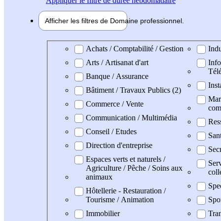
Appliquer
le filtre de durée hebdomadaire
Afficher les filtres de
Domaine pro
fessionnel
Domaine professionel
Achats / Comptabilité / Gestion
Indu
Arts / Artisanat d'art
Info
Tél
Banque / Assurance
Inst
Bâtiment / Travaux Publics (2)
Mark
Commerce / Vente
com
Communication / Multimédia
Res
Conseil / Etudes
San
Direction d'entreprise
Secr
Espaces verts et naturels /
Serv
Agriculture / Pêche / Soins aux
coll
animaux
Spe
Hôtellerie - Restauration /
Tourisme / Animation
Spo
Immobilier
Tran