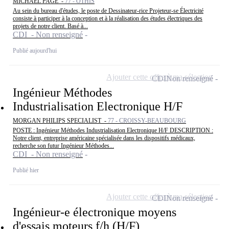
MICHAEL PAGE -
77 - OTHIS
Au sein du bureau d'études, le poste de Dessinateur-rice Projeteur-se Électricité
consiste à participer à la conception et à la réalisation des études électriques des
projets de notre client. Basé à...
CDI - Non renseigné
Publié aujourd'hui
Ajouter cette offre à ma sélection
CDI
Non renseigné
Ingénieur Méthodes
Industrialisation Electronique H/F
MORGAN PHILIPS SPECIALIST -
77 - CROISSY-BEAUBOURG
POSTE : Ingénieur Méthodes Industrialisation Electronique H/F DESCRIPTION :
Notre client, entreprise américaine spécialisée dans les dispositifs médicaux,
recherche son futur Ingénieur Méthodes...
CDI - Non renseigné
Publié hier
Ajouter cette offre à ma sélection
CDI
Non renseigné
Ingénieur-e électronique moyens
d'essais moteurs f/h (H/F)