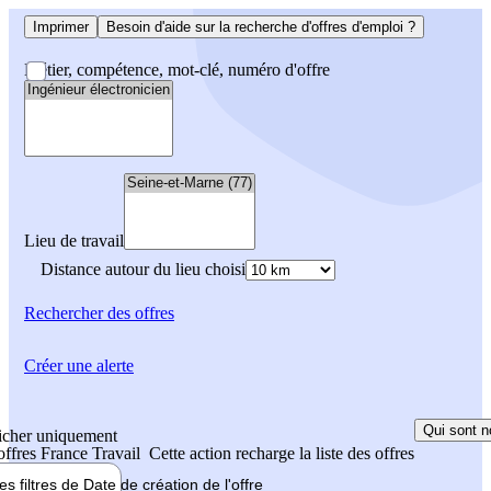
Imprimer
Besoin d'aide sur la recherche d'offres d'emploi ?
Métier, compétence, mot-clé, numéro d'offre
Lieu de travail
Distance autour du lieu choisi
Rechercher
des offres
Créer une alerte
Qui sont n
icher uniquement
 offres France Travail
Cette action recharge la liste des offres
les filtres de
Date de création
de l'offre