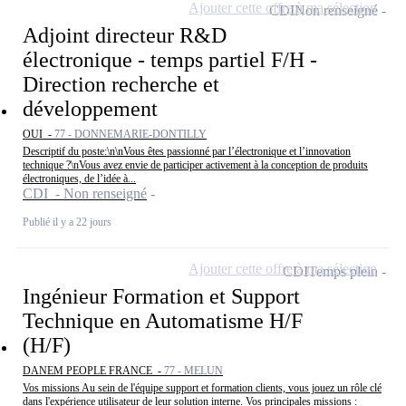
Ajouter cette offre à ma sélection
CDI
Non renseigné
Adjoint directeur R&D
électronique - temps partiel F/H -
Direction recherche et
développement
OUI -
77 - DONNEMARIE-DONTILLY
Descriptif du poste:\n\nVous êtes passionné par l’électronique et l’innovation
technique ?\nVous avez envie de participer activement à la conception de produits
électroniques, de l’idée à...
CDI - Non renseigné
Publié il y a 22 jours
Ajouter cette offre à ma sélection
CDI
Temps plein
Ingénieur Formation et Support
Technique en Automatisme H/F
(H/F)
DANEM PEOPLE FRANCE -
77 - MELUN
Vos missions Au sein de l'équipe support et formation clients, vous jouez un rôle clé
dans l'expérience utilisateur de leur solution interne. Vos principales missions :