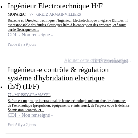
Ingénieur Electrotechnique H/F
MOPAREC -
77 - GRETZ-ARMAINVILLIERS
Rattaché au Directeur Technique, l'Ingénieur Electrotechnique intègre le BE Elec. Il
est responsable des études électriques liées à la conception des armoires, et à toute
partie électrique des...
CDI - Non renseigné
Publié il y a 9 jours
Ajouter cette offre à ma sélection
CDI
Non renseigné
Ingénieur-e contrôle & régulation
système d'hybridation electrique
(h/f) (H/F)
77 - MOISSY-CRAMAYEL
Safran est un groupe international de haute technologie opérant dans les domaines
de l'aéronautique (propulsion, équipements et intérieurs), de l'espace et de la défense.
Sa mission : contribuer...
CDI - Non renseigné
Publié il y a 2 jours