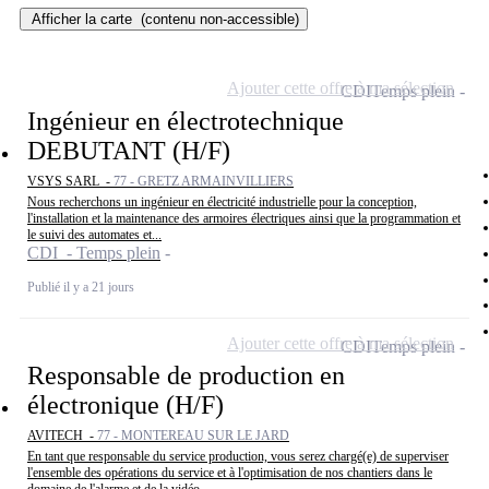
Afficher la carte
(contenu non-accessible)
Ajouter cette offre à ma sélection
CDI
Temps plein
Ingénieur en électrotechnique
DEBUTANT (H/F)
VSYS SARL -
77 - GRETZ ARMAINVILLIERS
Nous recherchons un ingénieur en électricité industrielle pour la conception,
l'installation et la maintenance des armoires électriques ainsi que la programmation et
le suivi des automates et...
CDI - Temps plein
Publié il y a 21 jours
Ajouter cette offre à ma sélection
CDI
Temps plein
Responsable de production en
électronique (H/F)
AVITECH -
77 - MONTEREAU SUR LE JARD
En tant que responsable du service production, vous serez chargé(e) de superviser
l'ensemble des opérations du service et à l'optimisation de nos chantiers dans le