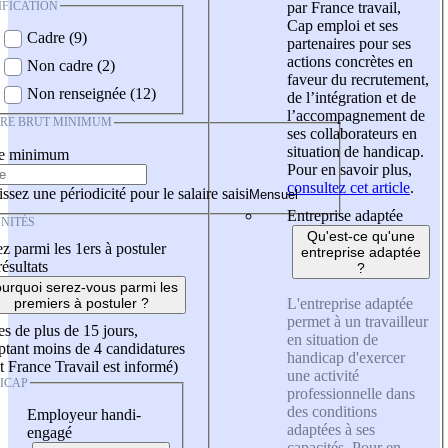
IFICATION
par France travail,
Cap emploi et ses
Cadre (9)
partenaires pour ses
actions concrètes en
Non cadre (2)
faveur du recrutement,
Non renseignée (12)
de l’intégration et de
l’accompagnement de
IRE BRUT MINIMUM
ses collaborateurs en
situation de handicap.
re minimum
Pour en savoir plus,
consultez cet article
.
ssez une périodicité pour le salaire saisi
Entreprise adaptée
NITÉS
Qu'est-ce qu'une
z parmi les 1ers à postuler
entreprise adaptée
résultats
?
urquoi serez-vous parmi les
L'entreprise adaptée
premiers à postuler ?
permet à un travailleur
es de plus de 15 jours,
en situation de
tant moins de 4 candidatures
handicap d'exercer
t France Travail est informé)
une activité
ICAP
professionnelle dans
des conditions
Employeur handi-
adaptées à ses
engagé
capacités. Pour en