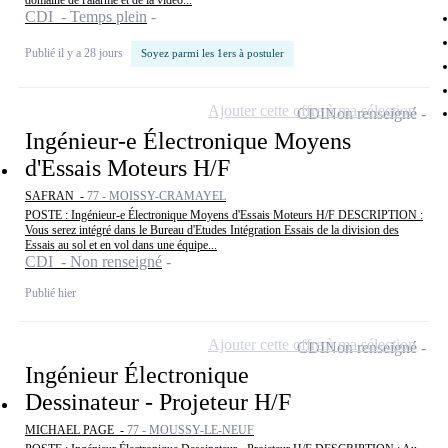
domaine de l'alarme et de la vidéo...
CDI - Temps plein
Publié il y a 28 jours
Soyez parmi les 1ers à postuler
Ajouter cette offre à ma sélection
CDI
Non renseigné
Ingénieur-e Électronique Moyens
d'Essais Moteurs H/F
SAFRAN -
77 - MOISSY-CRAMAYEL
POSTE : Ingénieur-e Électronique Moyens d'Essais Moteurs H/F DESCRIPTION :
Vous serez intégré dans le Bureau d'Etudes Intégration Essais de la division des
Essais au sol et en vol dans une équipe...
CDI - Non renseigné
Publié hier
Ajouter cette offre à ma sélection
CDI
Non renseigné
Ingénieur Électronique
Dessinateur - Projeteur H/F
MICHAEL PAGE -
77 - MOUSSY-LE-NEUF