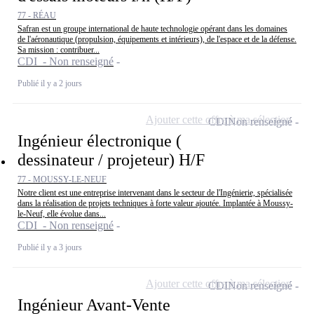
77 - RÉAU
Safran est un groupe international de haute technologie opérant dans les domaines
de l'aéronautique (propulsion, équipements et intérieurs), de l'espace et de la défense.
Sa mission : contribuer...
CDI - Non renseigné
Publié il y a 2 jours
Ajouter cette offre à ma sélection
CDI
Non renseigné
Ingénieur électronique (
dessinateur / projeteur) H/F
77 - MOUSSY-LE-NEUF
Notre client est une entreprise intervenant dans le secteur de l'Ingénierie, spécialisée
dans la réalisation de projets techniques à forte valeur ajoutée. Implantée à Moussy-
le-Neuf, elle évolue dans...
CDI - Non renseigné
Publié il y a 3 jours
Ajouter cette offre à ma sélection
CDI
Non renseigné
Ingénieur Avant-Vente