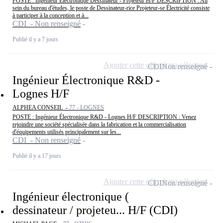
POSTE : Ingénieur Électronique Dessinateur - Projeteur H/F DESCRIPTION : Au
sein du bureau d'études, le poste de Dessinateur-rice Projeteur-se Électricité consiste
à participer à la conception et à...
CDI - Non renseigné
Publié il y a 7 jours
Ajouter cette offre à ma sélection
CDI
Non renseigné
Ingénieur Électronique R&D -
Lognes H/F
ALPHEA CONSEIL -
77 - LOGNES
POSTE : Ingénieur Électronique R&D - Lognes H/F DESCRIPTION : Venez
rejoindre une société spécialisée dans la fabrication et la commercialisation
d'équipements utilisés principalement sur les...
CDI - Non renseigné
Publié il y a 17 jours
Ajouter cette offre à ma sélection
CDI
Non renseigné
Ingénieur électronique (
dessinateur / projeteu... H/F (CDI)