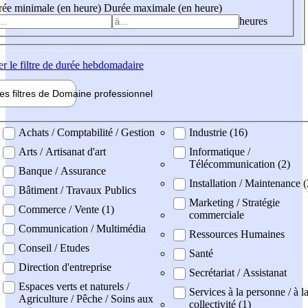
ée minimale (en heure)
Durée maximale (en heure)
heures
er
le filtre de durée hebdomadaire
les filtres de
Domaine pro
fessionnel
ne professionel
Achats / Comptabilité / Gestion
Industrie (16)
Arts / Artisanat d'art
Informatique /
Télécommunication (2)
Banque / Assurance
Installation / Maintenance (
Bâtiment / Travaux Publics
Marketing / Stratégie
Commerce / Vente (1)
commerciale
Communication / Multimédia
Ressources Humaines
Conseil / Etudes
Santé
Direction d'entreprise
Secrétariat / Assistanat
Espaces verts et naturels /
Services à la personne / à l
Agriculture / Pêche / Soins aux
collectivité (1)