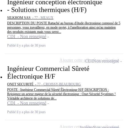
Ingénieur conception électronique
- Solutions thermiques (H/F)
SILKHOM SAS -
77 - MEAUX
DESCRIPTION DU POSTE Rattaché au bureau d'étude électronique composé de 5
personnes, vous travaillerez, en mode projet, à l'amélioration ainsi qu'au maintien
des produits existants mais vous serez...
CDI - Non renseigné
Publié il y a plus de 30 jours
Ajouter cette offre à ma sélection
CDI
Non renseigné
Ingénieur Commercial Sûreté
Électronique H/F
ONET SECURITÉ -
77 - CROISSY-BEAUBOURG
POSTE : Ingénieur Commercial Sûreté Électronique H/F DESCRIPTION :
Rejoignez un acteur majeur de la sécurité électronique : Onet Sécurité Systèmes !
Véritable architecte de solutions de...
CDI - Non renseigné
Publié il y a plus de 30 jours
Ajouter cette offre à ma sélection
Intérim
Non renseigné