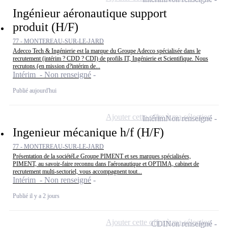
Ingénieur aéronautique support
produit (H/F)
77 - MONTEREAU-SUR-LE-JARD
Adecco Tech & Ingénierie est la marque du Groupe Adecco spécialisée dans le
recrutement (intérim ? CDD ? CDI) de profils IT, Ingénierie et Scientifique. Nous
recrutons (en mission d?intérim de...
Intérim - Non renseigné
Publié aujourd'hui
Ajouter cette offre à ma sélection
Intérim
Non renseigné
Ingenieur mécanique h/f (H/F)
77 - MONTEREAU-SUR-LE-JARD
Présentation de la sociétéLe Groupe PIMENT et ses marques spécialisées,
PIMENT, au savoir-faire reconnu dans l'aéronautique et OPTIMA, cabinet de
recrutement multi-sectoriel, vous accompagnent tout...
Intérim - Non renseigné
Publié il y a 2 jours
Ajouter cette offre à ma sélection
CDI
Non renseigné