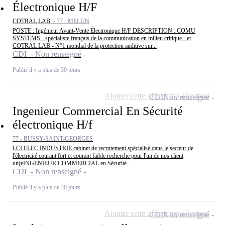
Électronique H/F
COTRAL LAB -
77 - MELUN
POSTE : Ingénieur Avant-Vente Électronique H/F DESCRIPTION : COMU
SYSTEMS - spécialiste français de la communication en milieu critique - et
COTRAL LAB - N°1 mondial de la protection auditive sur...
CDI - Non renseigné
Publié il y a plus de 30 jours
Ajouter cette offre à ma sélection
CDI
Non renseigné
Ingenieur Commercial En Sécurité
électronique H/f
77 - BUSSY-SAINT-GEORGES
LCI ELEC INDUSTRIE cabinet de recrutement spécialisé dans le secteur de
l'électricité courant fort et courant faible recherche pour l'un de nos client
un(eINGENIEUR COMMERCIAL en Sécurité...
CDI - Non renseigné
Publié il y a plus de 30 jours
Ajouter cette offre à ma sélection
CDI
Non renseigné