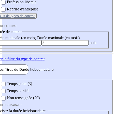
Profession libérale
Reprise d'entreprise
plus
de types de contrat
 DE CONTRAT
ée de contrat
ée minimale (en mois)
Durée maximale (en mois)
mois
er
le filtre du type de contrat
les filtres de
Durée hebdo
madaire
 hebdomadaire
Temps plein (3)
Temps partiel
Non renseignée (20)
 HEBDOMADAIRE
cisez la durée hebdomadaire :