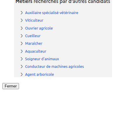
Fermer
Fermer
le détail de l'offre
/
Offre
sur
Offre précéden