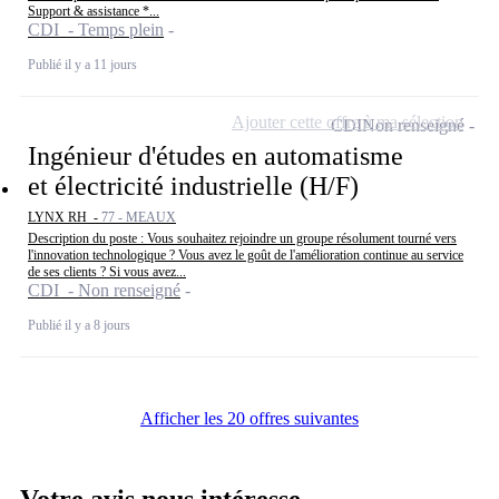
Support & assistance *...
CDI - Temps plein
Publié il y a 11 jours
Ajouter cette offre à ma sélection
CDI
Non renseigné
Ingénieur d'études en automatisme
et électricité industrielle (H/F)
LYNX RH -
77 - MEAUX
Description du poste : Vous souhaitez rejoindre un groupe résolument tourné vers
l'innovation technologique ? Vous avez le goût de l'amélioration continue au service
de ses clients ? Si vous avez...
CDI - Non renseigné
Publié il y a 8 jours
Afficher les 20 offres suivantes
Votre avis nous intéresse