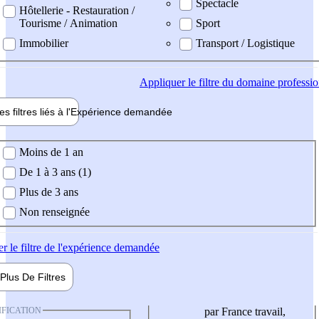
Spectacle
Hôtellerie - Restauration /
Tourisme / Animation
Sport
Immobilier
Transport / Logistique
Appliquer
le filtre du domaine professi
es filtres liés à l'
Expérience
demandée
ience demandée
Moins de 1 an
De 1 à 3 ans (1)
Plus de 3 ans
Non renseignée
er
le filtre de l'expérience demandée
Plus De
Filtres
IFICATION
par France travail,