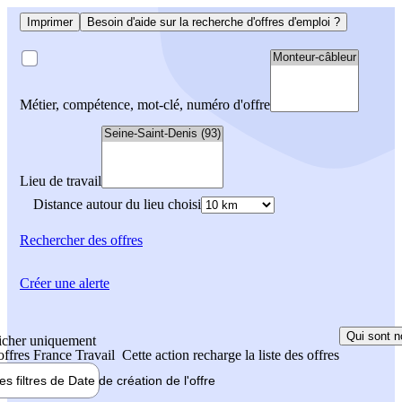
Imprimer
Besoin d'aide sur la recherche d'offres d'emploi ?
Métier, compétence, mot-clé, numéro d'offre
Lieu de travail
Distance autour du lieu choisi
Rechercher
des offres
Créer une alerte
Qui sont n
icher uniquement
 offres France Travail
Cette action recharge la liste des offres
les filtres de
Date de création
de l'offre