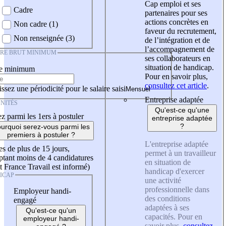
Cap emploi et ses
Cadre
partenaires pour ses
actions concrètes en
Non cadre (1)
faveur du recrutement,
Non renseignée (3)
de l’intégration et de
l’accompagnement de
IRE BRUT MINIMUM
ses collaborateurs en
situation de handicap.
re minimum
Pour en savoir plus,
consultez cet article
.
ssez une périodicité pour le salaire saisi
Entreprise adaptée
NITÉS
Qu'est-ce qu'une
z parmi les 1ers à postuler
entreprise adaptée
?
urquoi serez-vous parmi les
premiers à postuler ?
L'entreprise adaptée
es de plus de 15 jours,
permet à un travailleur
tant moins de 4 candidatures
en situation de
t France Travail est informé)
handicap d'exercer
ICAP
une activité
professionnelle dans
Employeur handi-
des conditions
engagé
adaptées à ses
Qu'est-ce qu'un
capacités. Pour en
employeur handi-
savoir plus,
consultez