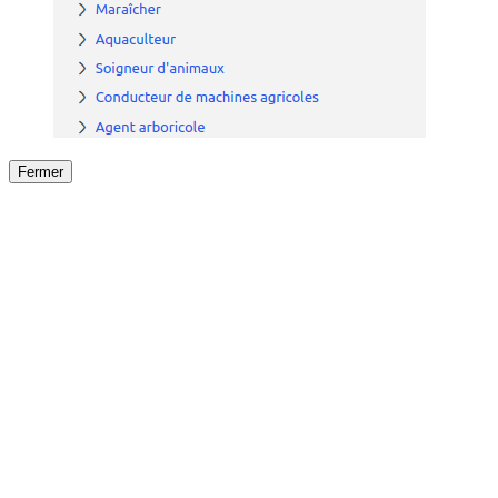
Fermer
Fermer
le détail de l'offre
/
Offre
sur
Offre précéden