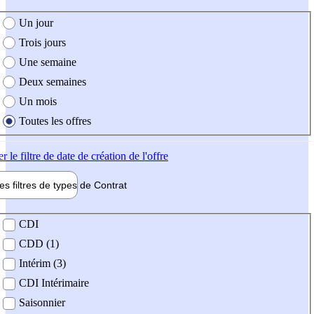
e création de l'offre
Un jour
Trois jours
Une semaine
Deux semaines
Un mois
Toutes les offres
er
le filtre de date de création de l'offre
les filtres de types de
Contrat
de contrat
CDI
CDD (1)
Intérim (3)
CDI Intérimaire
Saisonnier