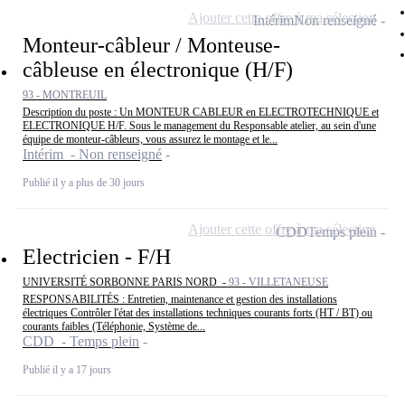
Ajouter cette offre à ma sélection
Intérim
Non renseigné
Monteur-câbleur / Monteuse-
câbleuse en électronique (H/F)
93 - MONTREUIL
Description du poste : Un MONTEUR CABLEUR en ELECTROTECHNIQUE et
ELECTRONIQUE H/F. Sous le management du Responsable atelier, au sein d'une
équipe de monteur-câbleurs, vous assurez le montage et le...
Intérim - Non renseigné
Publié il y a plus de 30 jours
Ajouter cette offre à ma sélection
CDD
Temps plein
Electricien - F/H
UNIVERSITÉ SORBONNE PARIS NORD -
93 - VILLETANEUSE
RESPONSABILITÉS : Entretien, maintenance et gestion des installations
électriques Contrôler l'état des installations techniques courants forts (HT / BT) ou
courants faibles (Téléphonie, Système de...
CDD - Temps plein
Publié il y a 17 jours