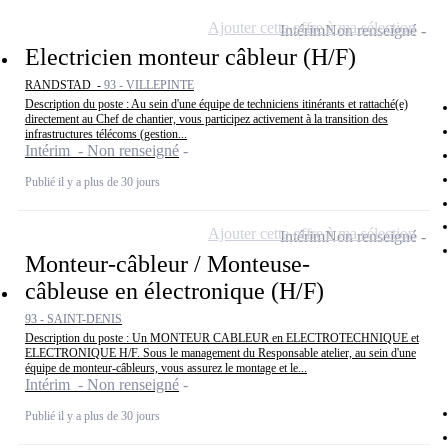
Ajouter cette offre à ma sélection
Intérim
Non renseigné
Electricien monteur câbleur (H/F)
RANDSTAD -
93 - VILLEPINTE
Description du poste : Au sein d'une équipe de techniciens itinérants et rattaché(e)
directement au Chef de chantier, vous participez activement à la transition des
infrastructures télécoms (gestion...
Intérim - Non renseigné
Publié il y a plus de 30 jours
Ajouter cette offre à ma sélection
Intérim
Non renseigné
Monteur-câbleur / Monteuse-
câbleuse en électronique (H/F)
93 - SAINT-DENIS
Description du poste : Un MONTEUR CABLEUR en ELECTROTECHNIQUE et
ELECTRONIQUE H/F. Sous le management du Responsable atelier, au sein d'une
équipe de monteur-câbleurs, vous assurez le montage et le...
Intérim - Non renseigné
Publié il y a plus de 30 jours