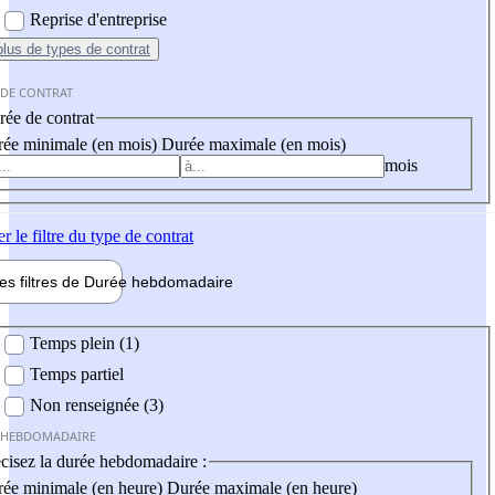
Reprise d'entreprise
plus
de types de contrat
 DE CONTRAT
ée de contrat
ée minimale (en mois)
Durée maximale (en mois)
mois
er
le filtre du type de contrat
les filtres de
Durée hebdo
madaire
 hebdomadaire
Temps plein (1)
Temps partiel
Non renseignée (3)
 HEBDOMADAIRE
cisez la durée hebdomadaire :
ée minimale (en heure)
Durée maximale (en heure)