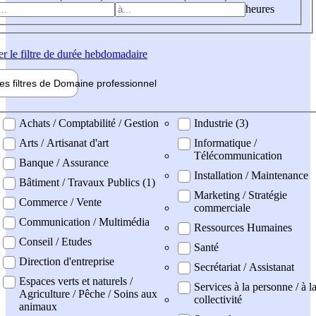
heures
er
le filtre de durée hebdomadaire
les filtres de
Domaine pro
fessionnel
ne professionel
Achats / Comptabilité / Gestion
Industrie (3)
Arts / Artisanat d'art
Informatique /
Télécommunication
Banque / Assurance
Installation / Maintenance
Bâtiment / Travaux Publics (1)
Marketing / Stratégie
Commerce / Vente
commerciale
Communication / Multimédia
Ressources Humaines
Conseil / Etudes
Santé
Direction d'entreprise
Secrétariat / Assistanat
Espaces verts et naturels /
Services à la personne / à l
Agriculture / Pêche / Soins aux
collectivité
animaux