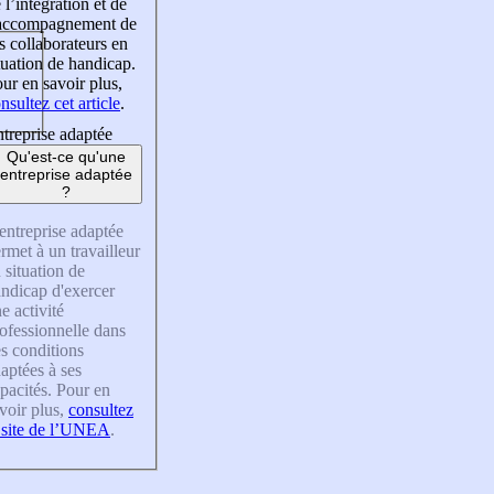
 l’intégration et de
’accompagnement de
s collaborateurs en
tuation de handicap.
ur en savoir plus,
nsultez cet article
.
treprise adaptée
Qu'est-ce qu'une
entreprise adaptée
?
entreprise adaptée
rmet à un travailleur
 situation de
ndicap d'exercer
e activité
ofessionnelle dans
s conditions
aptées à ses
pacités. Pour en
voir plus,
consultez
 site de l’UNEA
.