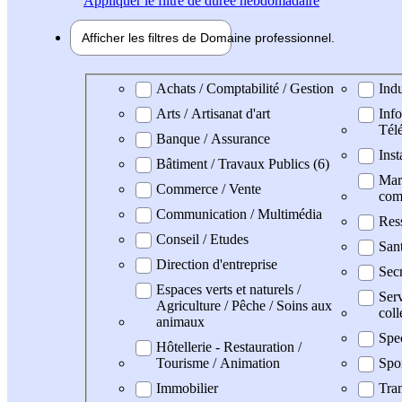
Appliquer
le filtre de durée hebdomadaire
Afficher les filtres de
Domaine pro
fessionnel
Domaine professionel
Achats / Comptabilité / Gestion
Indu
Arts / Artisanat d'art
Info
Tél
Banque / Assurance
Inst
Bâtiment / Travaux Publics (6)
Mark
Commerce / Vente
com
Communication / Multimédia
Res
Conseil / Etudes
San
Direction d'entreprise
Secr
Espaces verts et naturels /
Serv
Agriculture / Pêche / Soins aux
coll
animaux
Spe
Hôtellerie - Restauration /
Tourisme / Animation
Spo
Immobilier
Tran