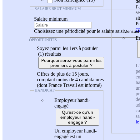
de
l
SALAIRE BRUT MINIMUM
se
si
Salaire minimum
Po
co
Choisissez une périodicité pour le salaire saisi
En
OPPORTUNITÉS
Soyez parmi les 1ers à postuler
(1)
résultats
Pourquoi serez-vous parmi les
L'
premiers à postuler ?
pe
Offres de plus de 15 jours,
en
comptant moins de 4 candidatures
ha
(dont France Travail est informé)
un
HANDICAP
pr
de
Employeur handi-
ad
engagé
ca
Qu'est-ce qu'un
sa
employeur handi-
le
engagé ?
Un employeur handi-
engagé est un