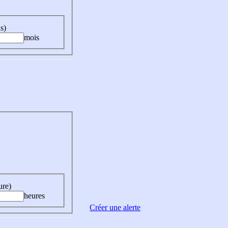
s)
mois
ure)
heures
Créer une alerte