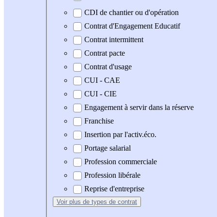
CDI de chantier ou d'opération
Contrat d'Engagement Educatif
Contrat intermittent
Contrat pacte
Contrat d'usage
CUI - CAE
CUI - CIE
Engagement à servir dans la réserve
Franchise
Insertion par l'activ.éco.
Portage salarial
Profession commerciale
Profession libérale
Reprise d'entreprise
Voir plus
de types de contrat