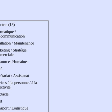
strie (13)
rmatique /
écommunication
allation / Maintenance
eting / Stratégie
merciale
sources Humaines
té
étariat / Assistanat
ices à la personne / à la
ectivité
ctacle
rt
sport / Logistique