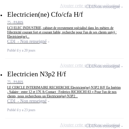
Ajouter cette offre à ma sélection
CDI
Non renseigné
Electricien(ne) Cfo/cfa H/f
75 - PARIS
LCI ELEC INDUSTRIE, cabinet de recrutement spécialisé dans les métiers de
l'électricité courant fort et courant faible, recherche pour l'un de ses clients un(e) :
Electricien(ne)...
CDI - Non renseigné
Publié il y a 20 jours
Ajouter cette offre à ma sélection
CDI
Non renseigné
Electricien N3p2 H/f
75 - PARIS
LE CERCLE INTERIMAIRE RECHERCHE Electricien(ne) N3P2 H/F En Intérim
- Salaire : entre 12 et 17€ /h Contact : Federico RICHICHI 83 « Pour l'un de nos
clients, nous recherchons un Electricien(ne) N3P2...
CDI - Non renseigné
Publié il y a 23 jours
Ajouter cette offre à ma sélection
CDI
Non renseigné