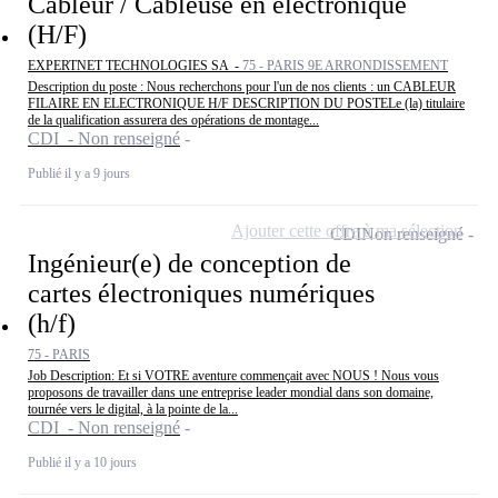
Câbleur / Câbleuse en électronique
(H/F)
EXPERTNET TECHNOLOGIES SA -
75 - PARIS 9E ARRONDISSEMENT
Description du poste : Nous recherchons pour l'un de nos clients : un CABLEUR
FILAIRE EN ELECTRONIQUE H/F DESCRIPTION DU POSTELe (la) titulaire
de la qualification assurera des opérations de montage...
CDI - Non renseigné
Publié il y a 9 jours
Ajouter cette offre à ma sélection
CDI
Non renseigné
Ingénieur(e) de conception de
cartes électroniques numériques
(h/f)
75 - PARIS
Job Description: Et si VOTRE aventure commençait avec NOUS ! Nous vous
proposons de travailler dans une entreprise leader mondial dans son domaine,
tournée vers le digital, à la pointe de la...
CDI - Non renseigné
Publié il y a 10 jours