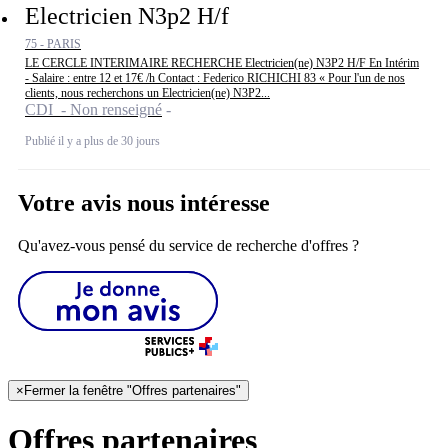
Electricien N3p2 H/f
75 - PARIS
LE CERCLE INTERIMAIRE RECHERCHE Electricien(ne) N3P2 H/F En Intérim
- Salaire : entre 12 et 17€ /h Contact : Federico RICHICHI 83 « Pour l'un de nos
clients, nous recherchons un Electricien(ne) N3P2...
CDI - Non renseigné
Publié il y a plus de 30 jours
Votre avis nous intéresse
Qu'avez-vous pensé du service de recherche d'offres ?
×
Fermer la fenêtre "Offres partenaires"
Offres partenaires