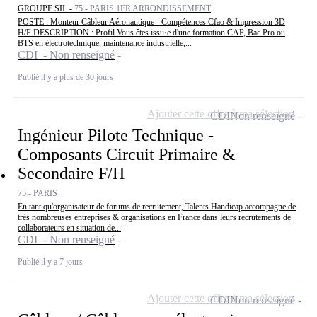
GROUPE SII -
75 - PARIS 1ER ARRONDISSEMENT
POSTE : Monteur Câbleur Aéronautique - Compétences Cfao & Impression 3D
H/F DESCRIPTION : Profil Vous êtes issu·e d'une formation CAP, Bac Pro ou
BTS en électrotechnique, maintenance industrielle,...
CDI - Non renseigné
Publié il y a plus de 30 jours
Ajouter cette offre à ma sélection
CDI
Non renseigné
Ingénieur Pilote Technique -
Composants Circuit Primaire &
Secondaire F/H
75 - PARIS
En tant qu'organisateur de forums de recrutement, Talents Handicap accompagne de
très nombreuses entreprises & organisations en France dans leurs recrutements de
collaborateurs en situation de...
CDI - Non renseigné
Publié il y a 7 jours
Ajouter cette offre à ma sélection
CDI
Non renseigné