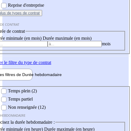
Reprise d'entreprise
plus
de types de contrat
 DE CONTRAT
ée de contrat
ée minimale (en mois)
Durée maximale (en mois)
mois
er
le filtre du type de contrat
les filtres de
Durée hebdo
madaire
 hebdomadaire
Temps plein (2)
Temps partiel
Non renseignée (12)
 HEBDOMADAIRE
cisez la durée hebdomadaire :
ée minimale (en heure)
Durée maximale (en heure)