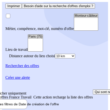
Imprimer
Besoin d'aide sur la recherche d'offres d'emploi ?
Métier, compétence, mot-clé, numéro d'offre
Lieu de travail
Distance autour du lieu choisi
Rechercher
des offres
Créer une alerte
Qui sont n
icher uniquement
 offres France Travail
Cette action recharge la liste des offres
les filtres de
Date de création
de l'offre