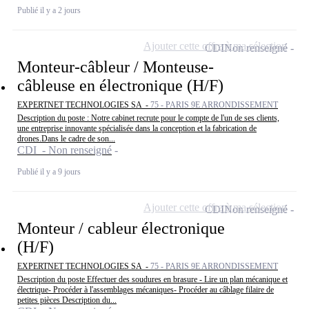
Publié il y a 2 jours
Ajouter cette offre à ma sélection
CDI
Non renseigné
Monteur-câbleur / Monteuse-
câbleuse en électronique (H/F)
EXPERTNET TECHNOLOGIES SA -
75 - PARIS 9E ARRONDISSEMENT
Description du poste : Notre cabinet recrute pour le compte de l'un de ses clients,
une entreprise innovante spécialisée dans la conception et la fabrication de
drones.Dans le cadre de son...
CDI - Non renseigné
Publié il y a 9 jours
Ajouter cette offre à ma sélection
CDI
Non renseigné
Monteur / cableur électronique
(H/F)
EXPERTNET TECHNOLOGIES SA -
75 - PARIS 9E ARRONDISSEMENT
Description du poste Effectuer des soudures en brasure - Lire un plan mécanique et
électrique- Procéder à l'assemblages mécaniques- Procéder au câblage filaire de
petites pièces Description du...