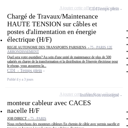
Ajouter cette offre à ma sélection
CDI
Temps plein
Chargé de Travaux/Maintenance
HAUTE TENSION sur câbles et
postes d'alimentation en énergie
électrique (H/F)
REGIE AUTONOME DES TRANSPORTS PARISIENS -
75 - PARIS 12E
ARRONDISSEMENT
Quel sera votre quotidien? Au sein d'une unité de maintenance de plus de 500
salariés en charge de la transformation et la distribution de l'énergie électrique pour
le réseau, vous assurerez la...
CDI - Temps plein
Publié il y a 3 jours
Ajouter cette offre à ma sélection
Intérim
Non renseigné
monteur cableur avec CACES
nacelle H/F
JOB DIRECT -
75 - PARIS
Nous recherchons des monteurs câbleurs En chemin de câble avec permis nacelle et