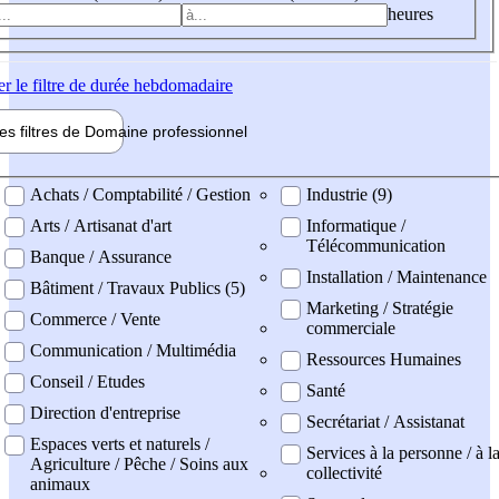
heures
er
le filtre de durée hebdomadaire
les filtres de
Domaine pro
fessionnel
ne professionel
Achats / Comptabilité / Gestion
Industrie (9)
Arts / Artisanat d'art
Informatique /
Télécommunication
Banque / Assurance
Installation / Maintenance
Bâtiment / Travaux Publics (5)
Marketing / Stratégie
Commerce / Vente
commerciale
Communication / Multimédia
Ressources Humaines
Conseil / Etudes
Santé
Direction d'entreprise
Secrétariat / Assistanat
Espaces verts et naturels /
Services à la personne / à l
Agriculture / Pêche / Soins aux
collectivité
animaux