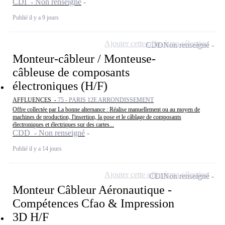
CDI - Non renseigné
Publié il y a 9 jours
Ajouter cette offre à ma sélection
CDD
Non renseigné
Monteur-câbleur / Monteuse-
câbleuse de composants
électroniques (H/F)
AFFLUENCES -
75 - PARIS 12E ARRONDISSEMENT
Offre collectée par La bonne alternance : Réalise manuellement ou au moyen de
machines de production, l'insertion, la pose et le câblage de composants
électroniques et électriques sur des cartes...
CDD - Non renseigné
Publié il y a 14 jours
Ajouter cette offre à ma sélection
CDI
Non renseigné
Monteur Câbleur Aéronautique -
Compétences Cfao & Impression
3D H/F