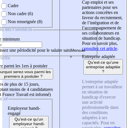
Cap emploi et ses
Cadre
partenaires pour ses
actions concrètes en
Non cadre (6)
faveur du recrutement,
Non renseignée (8)
de l’intégration et de
l’accompagnement de
IRE BRUT MINIMUM
ses collaborateurs en
situation de handicap.
re minimum
Pour en savoir plus,
consultez cet article
.
ssez une périodicité pour le salaire saisi
Entreprise adaptée
NITÉS
Qu'est-ce qu'une
z parmi les 1ers à postuler
entreprise adaptée
?
urquoi serez-vous parmi les
premiers à postuler ?
L'entreprise adaptée
es de plus de 15 jours,
permet à un travailleur
tant moins de 4 candidatures
en situation de
t France Travail est informé)
handicap d'exercer
ICAP
une activité
professionnelle dans
Employeur handi-
des conditions
engagé
adaptées à ses
Qu'est-ce qu'un
capacités. Pour en
employeur handi-
savoir plus,
consultez