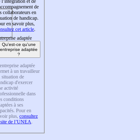
 l’intégration et de
’accompagnement de
s collaborateurs en
tuation de handicap.
ur en savoir plus,
nsultez cet article
.
treprise adaptée
Qu'est-ce qu'une
entreprise adaptée
?
entreprise adaptée
rmet à un travailleur
 situation de
ndicap d'exercer
e activité
ofessionnelle dans
s conditions
aptées à ses
pacités. Pour en
voir plus,
consultez
 site de l’UNEA
.