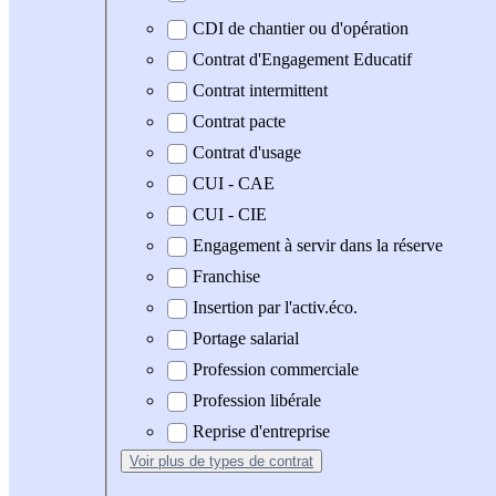
CDI de chantier ou d'opération
Contrat d'Engagement Educatif
Contrat intermittent
Contrat pacte
Contrat d'usage
CUI - CAE
CUI - CIE
Engagement à servir dans la réserve
Franchise
Insertion par l'activ.éco.
Portage salarial
Profession commerciale
Profession libérale
Reprise d'entreprise
Voir plus
de types de contrat