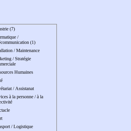
strie (7)
rmatique /
écommunication (1)
allation / Maintenance
eting / Stratégie
merciale
sources Humaines
té
étariat / Assistanat
ices à la personne / à la
ectivité
ctacle
rt
sport / Logistique