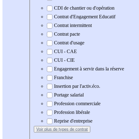
CDI de chantier ou d'opération
Contrat d'Engagement Educatif
Contrat intermittent
Contrat pacte
Contrat d'usage
CUI - CAE
CUI - CIE
Engagement à servir dans la réserve
Franchise
Insertion par l'activ.éco.
Portage salarial
Profession commerciale
Profession libérale
Reprise d'entreprise
Voir plus
de types de contrat