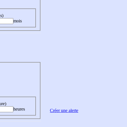
s)
mois
ure)
heures
Créer une alerte