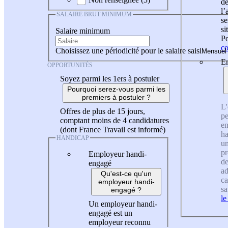
de
l
SALAIRE BRUT MINIMUM
se
si
Salaire minimum
Po
co
Choisissez une périodicité pour le salaire saisi
En
OPPORTUNITÉS
Soyez parmi les 1ers à postuler
Pourquoi serez-vous parmi les
premiers à postuler ?
L'
Offres de plus de 15 jours,
pe
comptant moins de 4 candidatures
en
(dont France Travail est informé)
ha
HANDICAP
un
pr
Employeur handi-
de
engagé
ad
Qu'est-ce qu'un
ca
employeur handi-
sa
engagé ?
le
Un employeur handi-
engagé est un
employeur reconnu