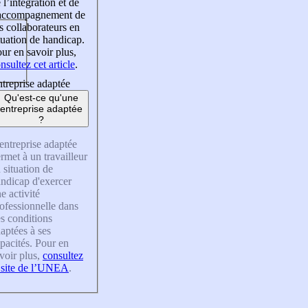
 l’intégration et de
’accompagnement de
s collaborateurs en
tuation de handicap.
ur en savoir plus,
nsultez cet article
.
treprise adaptée
Qu'est-ce qu'une
entreprise adaptée
?
entreprise adaptée
rmet à un travailleur
 situation de
ndicap d'exercer
e activité
ofessionnelle dans
s conditions
aptées à ses
pacités. Pour en
voir plus,
consultez
 site de l’UNEA
.