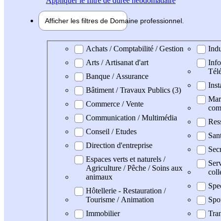
Appliquer
le filtre de durée hebdomadaire
Afficher les filtres de
Domaine pro
fessionnel
Domaine professionel
Achats / Comptabilité / Gestion
Indu
Arts / Artisanat d'art
Info
Tél
Banque / Assurance
Inst
Bâtiment / Travaux Publics (3)
Mark
Commerce / Vente
com
Communication / Multimédia
Res
Conseil / Etudes
San
Direction d'entreprise
Secr
Espaces verts et naturels /
Serv
Agriculture / Pêche / Soins aux
coll
animaux
Spe
Hôtellerie - Restauration /
Tourisme / Animation
Spo
Immobilier
Tran