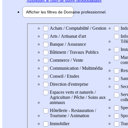
Appliquer
le filtre de durée hebdomadaire
Afficher les filtres de
Domaine pro
fessionnel
Domaine professionel
Achats / Comptabilité / Gestion
Indu
Arts / Artisanat d'art
Info
Tél
Banque / Assurance
Inst
Bâtiment / Travaux Publics
Mark
Commerce / Vente
com
Communication / Multimédia
Res
Conseil / Etudes
San
Direction d'entreprise
Secr
Espaces verts et naturels /
Serv
Agriculture / Pêche / Soins aux
coll
animaux
Spe
Hôtellerie - Restauration /
Tourisme / Animation
Spo
Immobilier
Tran