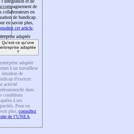
 l’intégration et de
’accompagnement de
s collaborateurs en
tuation de handicap.
ur en savoir plus,
nsultez cet article
.
treprise adaptée
Qu'est-ce qu'une
entreprise adaptée
?
entreprise adaptée
rmet à un travailleur
 situation de
ndicap d'exercer
e activité
ofessionnelle dans
s conditions
aptées à ses
pacités. Pour en
voir plus,
consultez
 site de l’UNEA
.