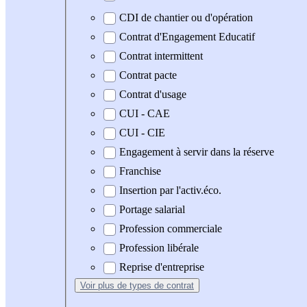
CDI de chantier ou d'opération
Contrat d'Engagement Educatif
Contrat intermittent
Contrat pacte
Contrat d'usage
CUI - CAE
CUI - CIE
Engagement à servir dans la réserve
Franchise
Insertion par l'activ.éco.
Portage salarial
Profession commerciale
Profession libérale
Reprise d'entreprise
Voir plus
de types de contrat