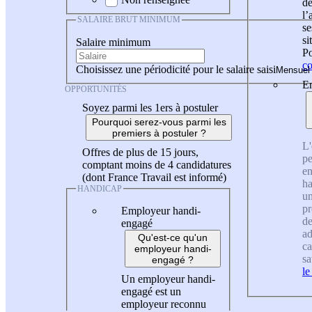
de
l
SALAIRE BRUT MINIMUM
se
si
Salaire minimum
Po
co
Choisissez une périodicité pour le salaire saisi
En
OPPORTUNITÉS
Soyez parmi les 1ers à postuler
Pourquoi serez-vous parmi les
premiers à postuler ?
L'
Offres de plus de 15 jours,
pe
comptant moins de 4 candidatures
en
(dont France Travail est informé)
ha
HANDICAP
un
pr
Employeur handi-
de
engagé
ad
Qu'est-ce qu'un
ca
employeur handi-
sa
engagé ?
le
Un employeur handi-
engagé est un
employeur reconnu