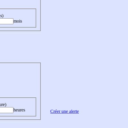
s)
mois
ure)
heures
Créer une alerte