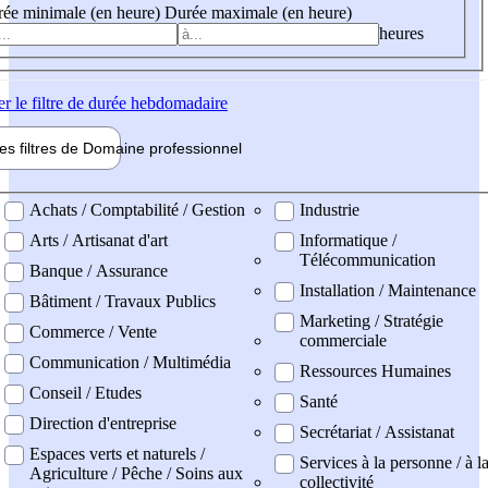
ée minimale (en heure)
Durée maximale (en heure)
heures
er
le filtre de durée hebdomadaire
les filtres de
Domaine pro
fessionnel
ne professionel
Achats / Comptabilité / Gestion
Industrie
Arts / Artisanat d'art
Informatique /
Télécommunication
Banque / Assurance
Installation / Maintenance
Bâtiment / Travaux Publics
Marketing / Stratégie
Commerce / Vente
commerciale
Communication / Multimédia
Ressources Humaines
Conseil / Etudes
Santé
Direction d'entreprise
Secrétariat / Assistanat
Espaces verts et naturels /
Services à la personne / à l
Agriculture / Pêche / Soins aux
collectivité