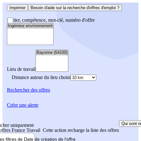
Imprimer
Besoin d'aide sur la recherche d'offres d'emploi ?
Métier, compétence, mot-clé, numéro d'offre
Lieu de travail
Distance autour du lieu choisi
Rechercher
des offres
Créer une alerte
Qui sont n
icher uniquement
 offres France Travail
Cette action recharge la liste des offres
les filtres de
Date de création
de l'offre