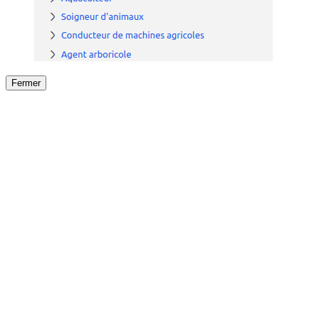
Fermer
Fermer
le détail de l'offre
/
Offre
sur
Offre précéden