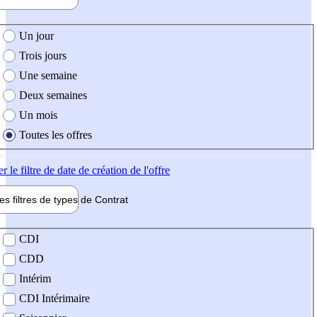
e création de l'offre
Un jour
Trois jours
Une semaine
Deux semaines
Un mois
Toutes les offres
er
le filtre de date de création de l'offre
les filtres de types de
Contrat
de contrat
CDI
CDD
Intérim
CDI Intérimaire