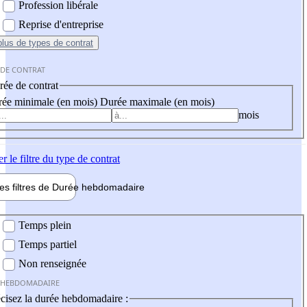
Profession libérale
Reprise d'entreprise
plus
de types de contrat
 DE CONTRAT
ée de contrat
ée minimale (en mois)
Durée maximale (en mois)
mois
er
le filtre du type de contrat
les filtres de
Durée hebdo
madaire
 hebdomadaire
Temps plein
Temps partiel
Non renseignée
 HEBDOMADAIRE
cisez la durée hebdomadaire :