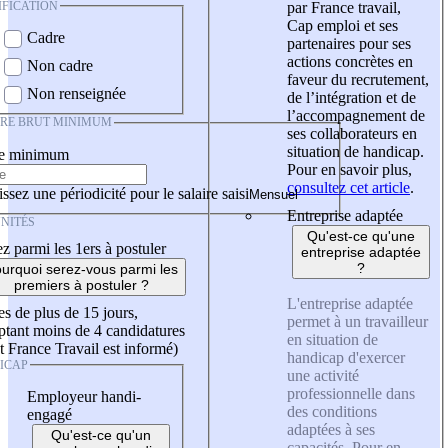
IFICATION
par France travail,
Cap emploi et ses
Cadre
partenaires pour ses
actions concrètes en
Non cadre
faveur du recrutement,
Non renseignée
de l’intégration et de
l’accompagnement de
IRE BRUT MINIMUM
ses collaborateurs en
situation de handicap.
re minimum
Pour en savoir plus,
consultez cet article
.
ssez une périodicité pour le salaire saisi
Entreprise adaptée
NITÉS
Qu'est-ce qu'une
z parmi les 1ers à postuler
entreprise adaptée
?
urquoi serez-vous parmi les
premiers à postuler ?
L'entreprise adaptée
es de plus de 15 jours,
permet à un travailleur
tant moins de 4 candidatures
en situation de
t France Travail est informé)
handicap d'exercer
ICAP
une activité
professionnelle dans
Employeur handi-
des conditions
engagé
adaptées à ses
Qu'est-ce qu'un
capacités. Pour en