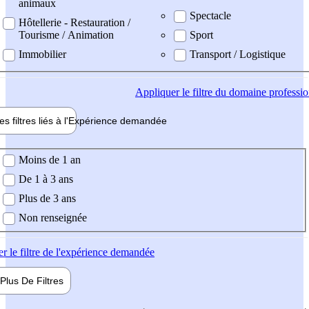
animaux
Spectacle
Hôtellerie - Restauration /
Tourisme / Animation
Sport
Immobilier
Transport / Logistique
Appliquer
le filtre du domaine professi
es filtres liés à l'
Expérience
demandée
ience demandée
Moins de 1 an
De 1 à 3 ans
Plus de 3 ans
Non renseignée
er
le filtre de l'expérience demandée
Plus De
Filtres