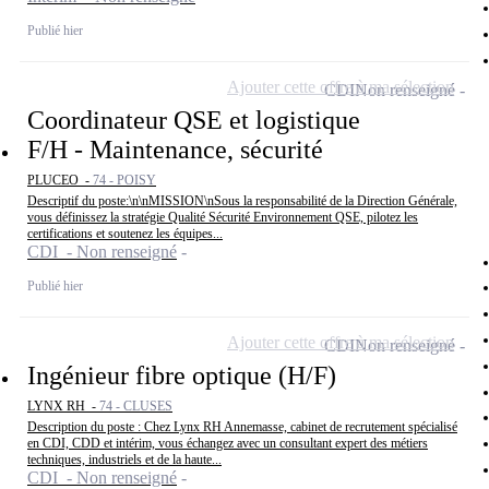
Publié hier
Ajouter cette offre à ma sélection
CDI
Non renseigné
Coordinateur QSE et logistique
F/H - Maintenance, sécurité
PLUCEO -
74 - POISY
Descriptif du poste:\n\nMISSION\nSous la responsabilité de la Direction Générale,
vous définissez la stratégie Qualité Sécurité Environnement QSE, pilotez les
certifications et soutenez les équipes...
CDI - Non renseigné
Publié hier
Ajouter cette offre à ma sélection
CDI
Non renseigné
Ingénieur fibre optique (H/F)
LYNX RH -
74 - CLUSES
Description du poste : Chez Lynx RH Annemasse, cabinet de recrutement spécialisé
en CDI, CDD et intérim, vous échangez avec un consultant expert des métiers
techniques, industriels et de la haute...
CDI - Non renseigné