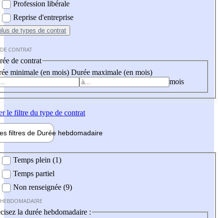
Profession libérale
Reprise d'entreprise
plus
de types de contrat
 DE CONTRAT
ée de contrat
ée minimale (en mois)
Durée maximale (en mois)
mois
er
le filtre du type de contrat
les filtres de
Durée hebdo
madaire
 hebdomadaire
Temps plein (1)
Temps partiel
Non renseignée (9)
 HEBDOMADAIRE
cisez la durée hebdomadaire :