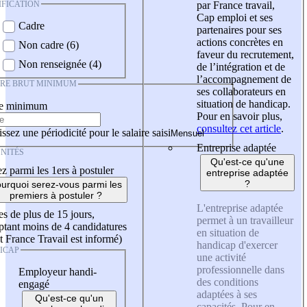
IFICATION
par France travail,
Cap emploi et ses
Cadre
partenaires pour ses
actions concrètes en
Non cadre (6)
faveur du recrutement,
Non renseignée (4)
de l’intégration et de
l’accompagnement de
IRE BRUT MINIMUM
ses collaborateurs en
situation de handicap.
re minimum
Pour en savoir plus,
consultez cet article
.
ssez une périodicité pour le salaire saisi
Entreprise adaptée
NITÉS
Qu'est-ce qu'une
z parmi les 1ers à postuler
entreprise adaptée
?
urquoi serez-vous parmi les
premiers à postuler ?
L'entreprise adaptée
es de plus de 15 jours,
permet à un travailleur
tant moins de 4 candidatures
en situation de
t France Travail est informé)
handicap d'exercer
ICAP
une activité
professionnelle dans
Employeur handi-
des conditions
engagé
adaptées à ses
Qu'est-ce qu'un
capacités. Pour en