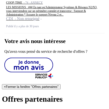
COOP-TIME -
74 - ANNECY
LES MISSIONS : ### En tant qu'Administrateur Systèmes & Réseaux N2/N3,
vous interviendrez sur un périmètre complet et transverse : Support &
Administration * Assurer le support Niveau 2 et...
CDI - Non renseigné
Publié il y a plus de 30 jours
Votre avis nous intéresse
Qu'avez-vous pensé du service de recherche d'offres ?
×
Fermer la fenêtre "Offres partenaires"
Offres partenaires