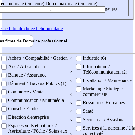
ée minimale (en heure)
Durée maximale (en heure)
heures
er
le filtre de durée hebdomadaire
les filtres de
Domaine pro
fessionnel
ne professionel
Achats / Comptabilité / Gestion
Industrie (6)
Arts / Artisanat d'art
Informatique /
Télécommunication (2)
Banque / Assurance
Installation / Maintenance
Bâtiment / Travaux Publics (1)
Marketing / Stratégie
Commerce / Vente
commerciale
Communication / Multimédia
Ressources Humaines
Conseil / Etudes
Santé
Direction d'entreprise
Secrétariat / Assistanat
Espaces verts et naturels /
Services à la personne / à l
Agriculture / Pêche / Soins aux
collectivité