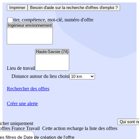
Imprimer
Besoin d'aide sur la recherche d'offres d'emploi ?
Métier, compétence, mot-clé, numéro d'offre
Lieu de travail
Distance autour du lieu choisi
Rechercher
des offres
Créer une alerte
Qui sont n
icher uniquement
 offres France Travail
Cette action recharge la liste des offres
les filtres de
Date de création
de l'offre