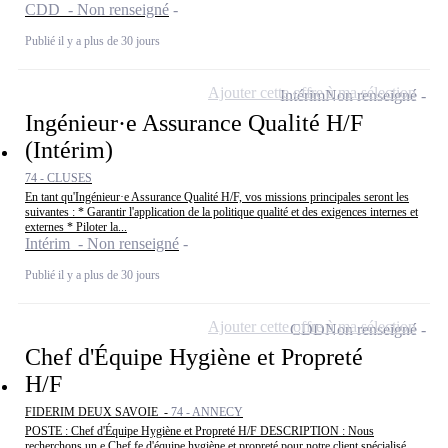
CDD - Non renseigné
Publié il y a plus de 30 jours
Ajouter cette offre à ma sélection
Intérim
Non renseigné
Ingénieur·e Assurance Qualité H/F
(Intérim)
74 - CLUSES
En tant qu'Ingénieur·e Assurance Qualité H/F, vos missions principales seront les
suivantes : * Garantir l'application de la politique qualité et des exigences internes et
externes * Piloter la...
Intérim - Non renseigné
Publié il y a plus de 30 jours
Ajouter cette offre à ma sélection
CDD
Non renseigné
Chef d'Équipe Hygiène et Propreté
H/F
FIDERIM DEUX SAVOIE -
74 - ANNECY
POSTE : Chef d'Équipe Hygiène et Propreté H/F DESCRIPTION : Nous
recherchons un.e Chef.fe d'équipe hygiène et propreté pour notre client spécialisé