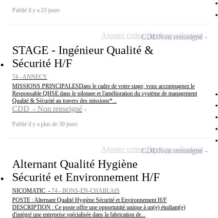
Publié il y a 23 jours
Ajouter cette offre à ma sélection
CDD
Non renseigné
STAGE - Ingénieur Qualité &
Sécurité H/F
74 - ANNECY
MISSIONS PRINCIPALESDans le cadre de votre stage, vous accompagnez le
Responsable QHSE dans le pilotage et l'amélioration du système de management
Qualité & Sécurité au travers des missions*...
CDD - Non renseigné
Publié il y a plus de 30 jours
Ajouter cette offre à ma sélection
CDD
Non renseigné
Alternant Qualité Hygiène
Sécurité et Environnement H/F
NICOMATIC -
74 - BONS-EN-CHABLAIS
POSTE : Alternant Qualité Hygiène Sécurité et Environnement H/F
DESCRIPTION : Ce poste offre une opportunité unique à un(e) étudiant(e)
d'intégré une entreprise spécialisée dans la fabrication de...