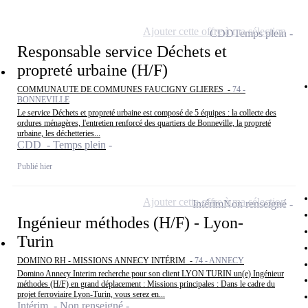
Ajouter cette offre à ma sélection
CDD
Temps plein
Responsable service Déchets et
propreté urbaine (H/F)
COMMUNAUTE DE COMMUNES FAUCIGNY GLIERES -
74 -
BONNEVILLE
Le service Déchets et propreté urbaine est composé de 5 équipes : la collecte des
ordures ménagères, l'entretien renforcé des quartiers de Bonneville, la propreté
urbaine, les déchetteries...
CDD - Temps plein
Publié hier
Ajouter cette offre à ma sélection
Intérim
Non renseigné
Ingénieur méthodes (H/F) - Lyon-
Turin
DOMINO RH - MISSIONS ANNECY INTÉRIM -
74 - ANNECY
Domino Annecy Interim recherche pour son client LYON TURIN un(e) Ingénieur
méthodes (H/F) en grand déplacement : Missions principales : Dans le cadre du
projet ferroviaire Lyon-Turin, vous serez en...
Intérim - Non renseigné