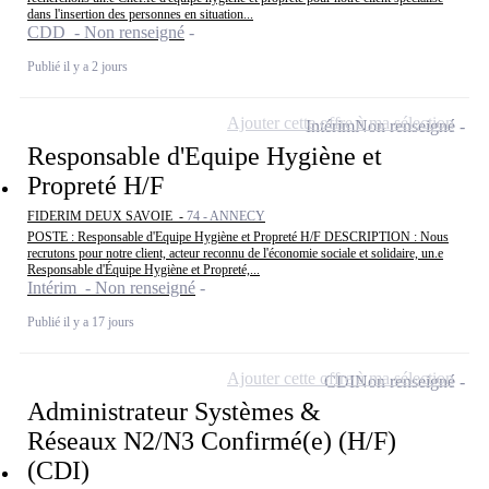
dans l'insertion des personnes en situation...
CDD - Non renseigné
Publié il y a 2 jours
Ajouter cette offre à ma sélection
Intérim
Non renseigné
Responsable d'Equipe Hygiène et
Propreté H/F
FIDERIM DEUX SAVOIE -
74 - ANNECY
POSTE : Responsable d'Equipe Hygiène et Propreté H/F DESCRIPTION : Nous
recrutons pour notre client, acteur reconnu de l'économie sociale et solidaire, un.e
Responsable d'Équipe Hygiène et Propreté,...
Intérim - Non renseigné
Publié il y a 17 jours
Ajouter cette offre à ma sélection
CDI
Non renseigné
Administrateur Systèmes &
Réseaux N2/N3 Confirmé(e) (H/F)
(CDI)