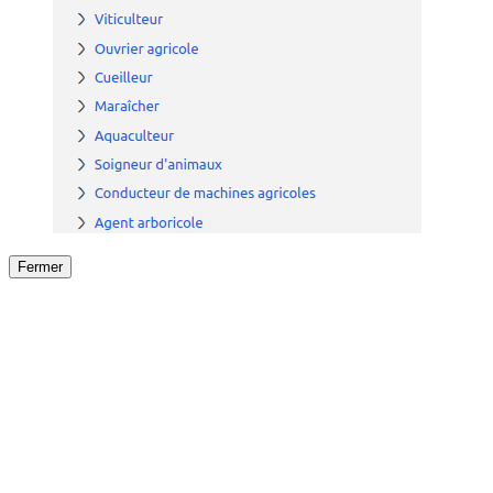
Fermer
Fermer
le détail de l'offre
/
Offre
sur
Offre précéden