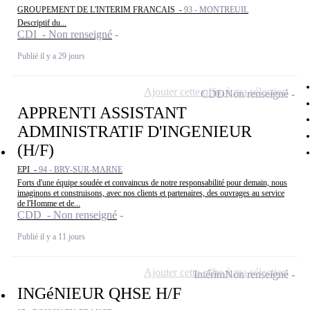
GROUPEMENT DE L'INTERIM FRANCAIS -
93 - MONTREUIL
Descriptif du...
CDI - Non renseigné
Publié il y a 29 jours
Ajouter cette offre à ma sélection
CDD
Non renseigné
APPRENTI ASSISTANT
ADMINISTRATIF D'INGENIEUR
(H/F)
EPI -
94 - BRY-SUR-MARNE
Forts d'une équipe soudée et convaincus de notre responsabilité pour demain, nous
imaginons et construisons, avec nos clients et partenaires, des ouvrages au service
de l'Homme et de...
CDD - Non renseigné
Publié il y a 11 jours
Ajouter cette offre à ma sélection
Intérim
Non renseigné
INGéNIEUR QHSE H/F