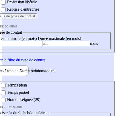
Profession libérale
Reprise d'entreprise
plus
de types de contrat
 DE CONTRAT
ée de contrat
ée minimale (en mois)
Durée maximale (en mois)
mois
er
le filtre du type de contrat
les filtres de
Durée hebdo
madaire
 hebdomadaire
Temps plein
Temps partiel
Non renseignée (29)
 HEBDOMADAIRE
cisez la durée hebdomadaire :