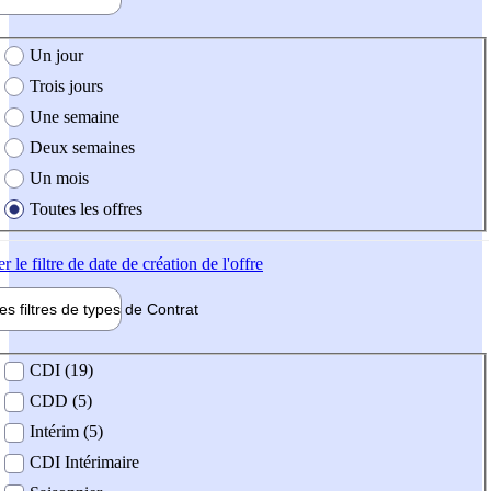
e création de l'offre
Un jour
Trois jours
Une semaine
Deux semaines
Un mois
Toutes les offres
er
le filtre de date de création de l'offre
les filtres de types de
Contrat
de contrat
CDI (19)
CDD (5)
Intérim (5)
CDI Intérimaire