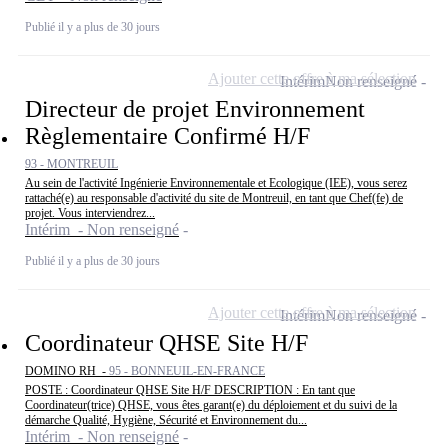
Publié il y a plus de 30 jours
Ajouter cette offre à ma sélection
Intérim
Non renseigné
Directeur de projet Environnement
Règlementaire Confirmé H/F
93 - MONTREUIL
Au sein de l'activité Ingénierie Environnementale et Ecologique (IEE), vous serez
rattaché(e) au responsable d'activité du site de Montreuil, en tant que Chef(fe) de
projet. Vous interviendrez...
Intérim - Non renseigné
Publié il y a plus de 30 jours
Ajouter cette offre à ma sélection
Intérim
Non renseigné
Coordinateur QHSE Site H/F
DOMINO RH -
95 - BONNEUIL-EN-FRANCE
POSTE : Coordinateur QHSE Site H/F DESCRIPTION : En tant que
Coordinateur(trice) QHSE, vous êtes garant(e) du déploiement et du suivi de la
démarche Qualité, Hygiène, Sécurité et Environnement du...
Intérim - Non renseigné