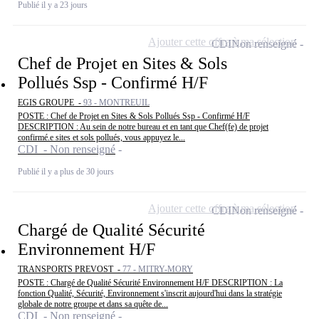
Publié il y a 23 jours
Ajouter cette offre à ma sélection
CDI
Non renseigné
Chef de Projet en Sites & Sols
Pollués Ssp - Confirmé H/F
EGIS GROUPE -
93 - MONTREUIL
POSTE : Chef de Projet en Sites & Sols Pollués Ssp - Confirmé H/F
DESCRIPTION : Au sein de notre bureau et en tant que Chef(fe) de projet
confirmé.e sites et sols pollués, vous appuyez le...
CDI - Non renseigné
Publié il y a plus de 30 jours
Ajouter cette offre à ma sélection
CDI
Non renseigné
Chargé de Qualité Sécurité
Environnement H/F
TRANSPORTS PREVOST -
77 - MITRY-MORY
POSTE : Chargé de Qualité Sécurité Environnement H/F DESCRIPTION : La
fonction Qualité, Sécurité, Environnement s'inscrit aujourd'hui dans la stratégie
globale de notre groupe et dans sa quête de...
CDI - Non renseigné