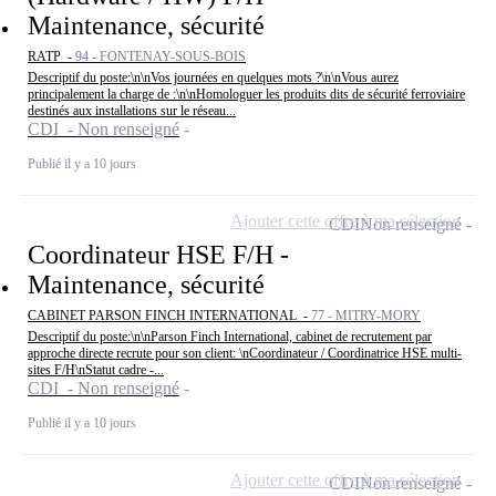
Maintenance, sécurité
RATP -
94 - FONTENAY-SOUS-BOIS
Descriptif du poste:\n\nVos journées en quelques mots ?\n\nVous aurez
principalement la charge de :\n\nHomologuer les produits dits de sécurité ferroviaire
destinés aux installations sur le réseau...
CDI - Non renseigné
Publié il y a 10 jours
Ajouter cette offre à ma sélection
CDI
Non renseigné
Coordinateur HSE F/H -
Maintenance, sécurité
CABINET PARSON FINCH INTERNATIONAL -
77 - MITRY-MORY
Descriptif du poste:\n\nParson Finch International, cabinet de recrutement par
approche directe recrute pour son client: \nCoordinateur / Coordinatrice HSE multi-
sites F/H\nStatut cadre -...
CDI - Non renseigné
Publié il y a 10 jours
Ajouter cette offre à ma sélection
CDI
Non renseigné