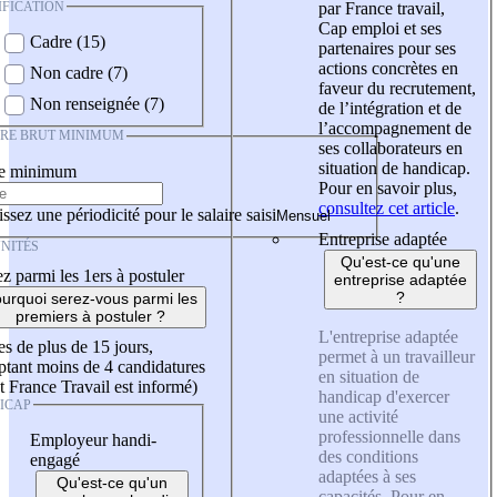
IFICATION
par France travail,
Cap emploi et ses
Cadre (15)
partenaires pour ses
actions concrètes en
Non cadre (7)
faveur du recrutement,
Non renseignée (7)
de l’intégration et de
l’accompagnement de
IRE BRUT MINIMUM
ses collaborateurs en
situation de handicap.
re minimum
Pour en savoir plus,
consultez cet article
.
ssez une périodicité pour le salaire saisi
Entreprise adaptée
NITÉS
Qu'est-ce qu'une
z parmi les 1ers à postuler
entreprise adaptée
?
urquoi serez-vous parmi les
premiers à postuler ?
L'entreprise adaptée
es de plus de 15 jours,
permet à un travailleur
tant moins de 4 candidatures
en situation de
t France Travail est informé)
handicap d'exercer
ICAP
une activité
professionnelle dans
Employeur handi-
des conditions
engagé
adaptées à ses
Qu'est-ce qu'un
capacités. Pour en