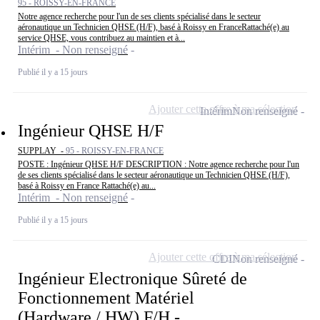
95 - ROISSY-EN-FRANCE
Notre agence recherche pour l'un de ses clients spécialisé dans le secteur
aéronautique un Technicien QHSE (H/F), basé à Roissy en FranceRattaché(e) au
service QHSE, vous contribuez au maintien et à...
Intérim - Non renseigné
Publié il y a 15 jours
Ajouter cette offre à ma sélection
Intérim
Non renseigné
Ingénieur QHSE H/F
SUPPLAY -
95 - ROISSY-EN-FRANCE
POSTE : Ingénieur QHSE H/F DESCRIPTION : Notre agence recherche pour l'un
de ses clients spécialisé dans le secteur aéronautique un Technicien QHSE (H/F),
basé à Roissy en France Rattaché(e) au...
Intérim - Non renseigné
Publié il y a 15 jours
Ajouter cette offre à ma sélection
CDI
Non renseigné
Ingénieur Electronique Sûreté de
Fonctionnement Matériel
(Hardware / HW) F/H -