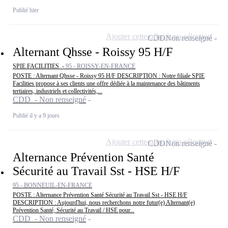
Publié hier
Ajouter cette offre à ma sélection
CDD
Non renseigné
Alternant Qhsse - Roissy 95 H/F
SPIE FACILITIES -
95 - ROISSY-EN-FRANCE
POSTE : Alternant Qhsse - Roissy 95 H/F DESCRIPTION : Notre filiale SPIE
Facilities propose à ses clients une offre dédiée à la maintenance des bâtiments
tertiaires, industriels et collectivités,...
CDD - Non renseigné
Publié il y a 9 jours
Ajouter cette offre à ma sélection
CDD
Non renseigné
Alternance Prévention Santé
Sécurité au Travail Sst - HSE H/F
95 - BONNEUIL-EN-FRANCE
POSTE : Alternance Prévention Santé Sécurité au Travail Sst - HSE H/F
DESCRIPTION : Aujourd'hui, nous recherchons notre futur(e) Alternant(e)
Prévention Santé, Sécurité au Travail / HSE pour...
CDD - Non renseigné