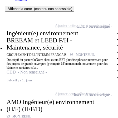
Afficher la carte
(contenu non-accessible)
Ajouter cette offre à ma sélection
CDD
Non renseigné
Ingénieur(e) environnement
BREEAM et LEED F/H -
Maintenance, sécurité
GROUPEMENT DE L'INTERIM FRANCAIS -
93 - MONTREUIL
Descriptif du poste:\n\nNotre client est un BET pluridisciplinaire intervenant pour
des projets de grande envergure (y compris à l'international), notamment pour des
bâtiments tertiaires et la...
CDD - Non renseigné
Publié il y a 18 jours
Ajouter cette offre à ma sélection
Intérim
Non renseigné
AMO Ingénieur(e) environnement
(H/F) (H/F/D)
93 - MONTREUIL