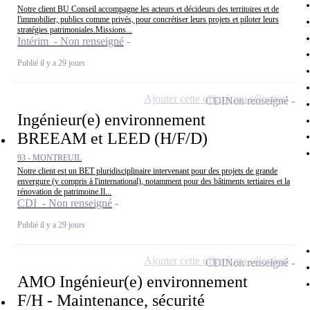
Notre client BU Conseil accompagne les acteurs et décideurs des territoires et de
l'immobilier, publics comme privés, pour concrétiser leurs projets et piloter leurs
stratégies patrimoniales.Missions...
Intérim - Non renseigné
Publié il y a 29 jours
Ajouter cette offre à ma sélection
CDI
Non renseigné
Ingénieur(e) environnement
BREEAM et LEED (H/F/D)
93 - MONTREUIL
Notre client est un BET pluridisciplinaire intervenant pour des projets de grande
envergure (y compris à l'international), notamment pour des bâtiments tertiaires et la
rénovation de patrimoine.Il...
CDI - Non renseigné
Publié il y a 29 jours
Ajouter cette offre à ma sélection
CDI
Non renseigné
AMO Ingénieur(e) environnement
F/H - Maintenance, sécurité