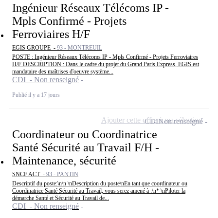
Ingénieur Réseaux Télécoms IP -
Mpls Confirmé - Projets
Ferroviaires H/F
EGIS GROUPE -
93 - MONTREUIL
POSTE : Ingénieur Réseaux Télécoms IP - Mpls Confirmé - Projets Ferroviaires
H/F DESCRIPTION : Dans le cadre du projet du Grand Paris Express, EGIS est
mandataire des maîtrises d'oeuvre système...
CDI - Non renseigné
Publié il y a 17 jours
Ajouter cette offre à ma sélection
CDI
Non renseigné
Coordinateur ou Coordinatrice
Santé Sécurité au Travail F/H -
Maintenance, sécurité
SNCF ACT -
93 - PANTIN
Descriptif du poste:\n\n \nDescription du poste\nEn tant que coordinateur ou
Coordinatrice Santé Sécurité au Travail, vous serez amené à :\n* \nPiloter la
démarche Santé et Sécurité au Travail de...
CDI - Non renseigné