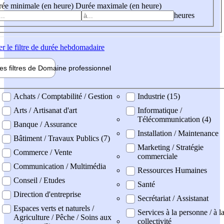
ée minimale (en heure)
Durée maximale (en heure)
heures
er
le filtre de durée hebdomadaire
les filtres de
Domaine pro
fessionnel
ne professionel
Achats / Comptabilité / Gestion
Industrie (15)
Arts / Artisanat d'art
Informatique /
Télécommunication (4)
Banque / Assurance
Installation / Maintenance
Bâtiment / Travaux Publics (7)
Marketing / Stratégie
Commerce / Vente
commerciale
Communication / Multimédia
Ressources Humaines
Conseil / Etudes
Santé
Direction d'entreprise
Secrétariat / Assistanat
Espaces verts et naturels /
Services à la personne / à l
Agriculture / Pêche / Soins aux
collectivité