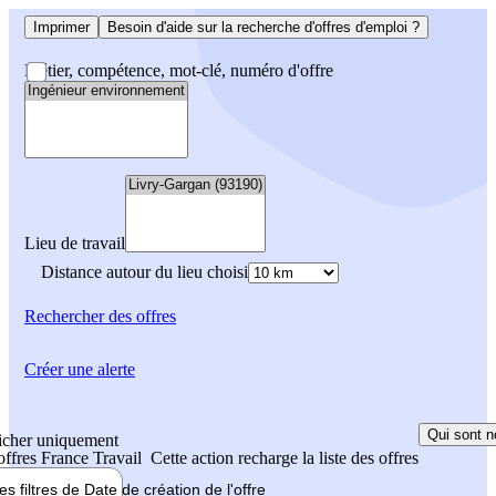
Imprimer
Besoin d'aide sur la recherche d'offres d'emploi ?
Métier, compétence, mot-clé, numéro d'offre
Lieu de travail
Distance autour du lieu choisi
Rechercher
des offres
Créer une alerte
Qui sont n
icher uniquement
 offres France Travail
Cette action recharge la liste des offres
les filtres de
Date de création
de l'offre