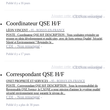
Publié il y a 16 jours
Ajouter cette offre à ma sélection
CDI
Non renseigné
Coordinateur QSE H/F
LÉON VINCENT -
95 - ROISSY-EN-FRANCE
POSTE : Coordinateur QSE H/F DESCRIPTION : Vous souhaitez rejoindre un
groupe en plein développement et multi-sites, avec de forts enjeux Qualité, Sécurité,
Sûreté et Environnement ? Rejoindre le...
CDI - Non renseigné
Publié il y a 17 jours
Ajouter cette offre à ma sélection
CDI
Non renseigné
Correspondant QSE H/F
ONET PROPRETÉ ET SERVICES -
95 - ROISSY-EN-FRANCE
POSTE : Correspondant QSE H/F DESCRIPTION : Sous la responsabilité du
Responsable QSE Agence, le CAQSE a pour mission d'animer le système qualité
sécurité environnement pour garantir le niveau de...
CDI - Non renseigné
Publié il y a plus de 30 jours