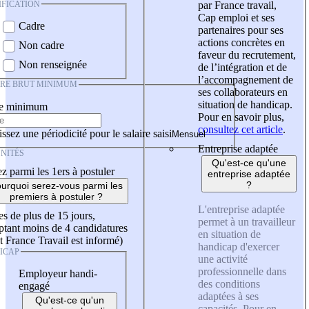
IFICATION
par France travail,
Cap emploi et ses
Cadre
partenaires pour ses
actions concrètes en
Non cadre
faveur du recrutement,
Non renseignée
de l’intégration et de
l’accompagnement de
IRE BRUT MINIMUM
ses collaborateurs en
situation de handicap.
re minimum
Pour en savoir plus,
consultez cet article
.
ssez une périodicité pour le salaire saisi
Entreprise adaptée
NITÉS
Qu'est-ce qu'une
z parmi les 1ers à postuler
entreprise adaptée
?
urquoi serez-vous parmi les
premiers à postuler ?
L'entreprise adaptée
es de plus de 15 jours,
permet à un travailleur
tant moins de 4 candidatures
en situation de
t France Travail est informé)
handicap d'exercer
ICAP
une activité
professionnelle dans
Employeur handi-
des conditions
engagé
adaptées à ses
Qu'est-ce qu'un
capacités. Pour en