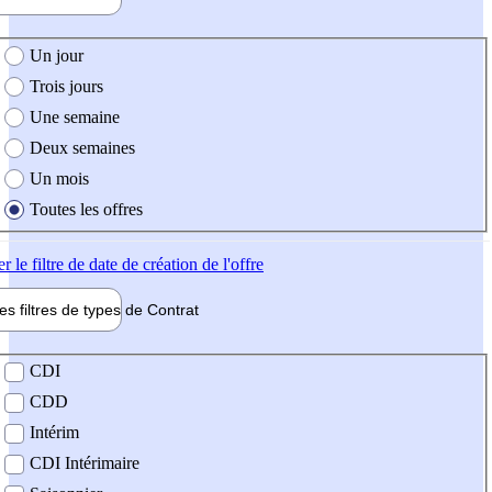
e création de l'offre
Un jour
Trois jours
Une semaine
Deux semaines
Un mois
Toutes les offres
er
le filtre de date de création de l'offre
les filtres de types de
Contrat
de contrat
CDI
CDD
Intérim
CDI Intérimaire