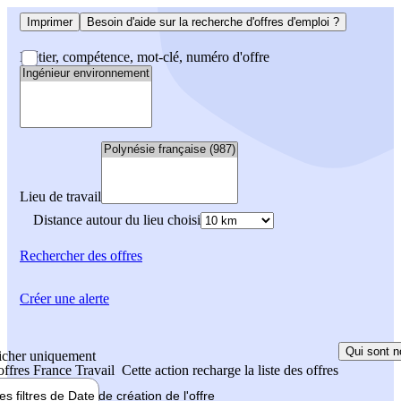
Imprimer
Besoin d'aide sur la recherche d'offres d'emploi ?
Métier, compétence, mot-clé, numéro d'offre
Lieu de travail
Distance autour du lieu choisi
Rechercher
des offres
Créer une alerte
Qui sont n
icher uniquement
 offres France Travail
Cette action recharge la liste des offres
les filtres de
Date de création
de l'offre