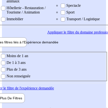
animaux
Spectacle
Hôtellerie - Restauration /
Tourisme / Animation
Sport
Immobilier
Transport / Logistique
Appliquer
le filtre du domaine professi
es filtres liés à l'
Expérience
demandée
ience demandée
Moins de 1 an
De 1 à 3 ans
Plus de 3 ans
Non renseignée
er
le filtre de l'expérience demandée
Plus De
Filtres