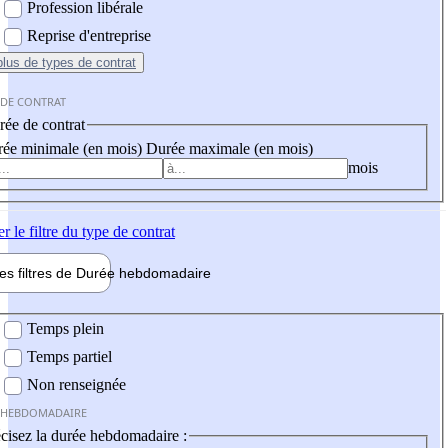
Profession libérale
Reprise d'entreprise
plus
de types de contrat
 DE CONTRAT
ée de contrat
ée minimale (en mois)
Durée maximale (en mois)
mois
er
le filtre du type de contrat
les filtres de
Durée hebdo
madaire
 hebdomadaire
Temps plein
Temps partiel
Non renseignée
 HEBDOMADAIRE
cisez la durée hebdomadaire :