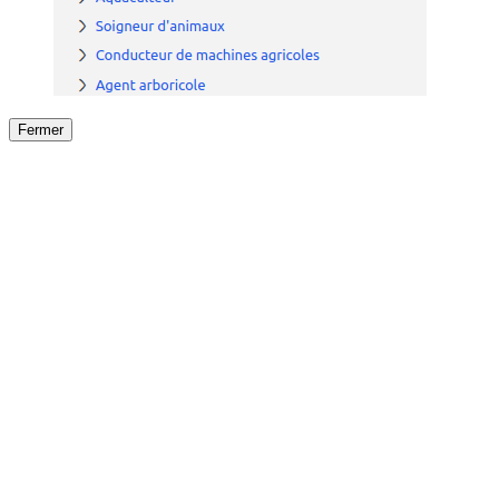
Fermer
Fermer
le détail de l'offre
/
Offre
sur
Offre précéden