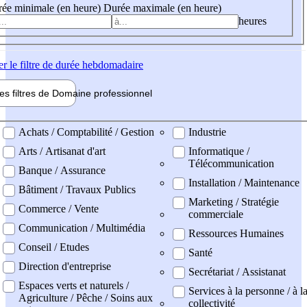
ée minimale (en heure)
Durée maximale (en heure)
heures
er
le filtre de durée hebdomadaire
les filtres de
Domaine pro
fessionnel
ne professionel
Achats / Comptabilité / Gestion
Industrie
Arts / Artisanat d'art
Informatique /
Télécommunication
Banque / Assurance
Installation / Maintenance
Bâtiment / Travaux Publics
Marketing / Stratégie
Commerce / Vente
commerciale
Communication / Multimédia
Ressources Humaines
Conseil / Etudes
Santé
Direction d'entreprise
Secrétariat / Assistanat
Espaces verts et naturels /
Services à la personne / à l
Agriculture / Pêche / Soins aux
collectivité