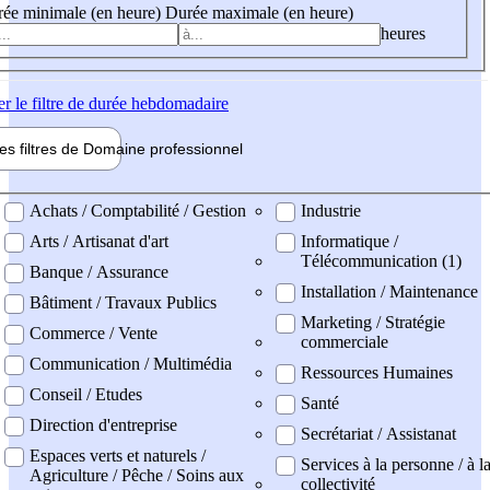
ée minimale (en heure)
Durée maximale (en heure)
heures
er
le filtre de durée hebdomadaire
les filtres de
Domaine pro
fessionnel
ne professionel
Achats / Comptabilité / Gestion
Industrie
Arts / Artisanat d'art
Informatique /
Télécommunication (1)
Banque / Assurance
Installation / Maintenance
Bâtiment / Travaux Publics
Marketing / Stratégie
Commerce / Vente
commerciale
Communication / Multimédia
Ressources Humaines
Conseil / Etudes
Santé
Direction d'entreprise
Secrétariat / Assistanat
Espaces verts et naturels /
Services à la personne / à l
Agriculture / Pêche / Soins aux
collectivité