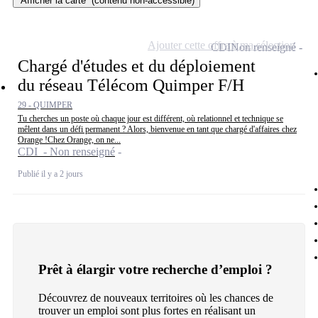
Afficher la carte
(contenu non-accessible)
Ajouter cette offre à ma sélection
CDI
Non renseigné
Chargé d'études et du déploiement
du réseau Télécom Quimper F/H
29 - QUIMPER
Tu cherches un poste où chaque jour est différent, où relationnel et technique se
mêlent dans un défi permanent ? Alors, bienvenue en tant que chargé d'affaires chez
Orange !Chez Orange, on ne...
CDI - Non renseigné
Publié il y a 2 jours
Prêt à élargir votre recherche d’emploi ?
Découvrez de nouveaux territoires où les chances de
trouver un emploi sont plus fortes en réalisant un