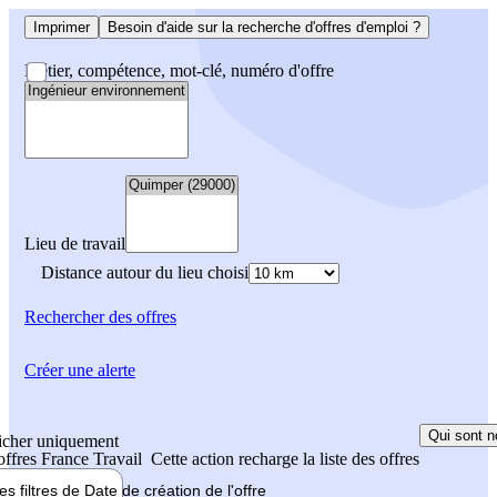
Imprimer
Besoin d'aide sur la recherche d'offres d'emploi ?
Métier, compétence, mot-clé, numéro d'offre
Lieu de travail
Distance autour du lieu choisi
Rechercher
des offres
Créer une alerte
Qui sont n
icher uniquement
 offres France Travail
Cette action recharge la liste des offres
les filtres de
Date de création
de l'offre