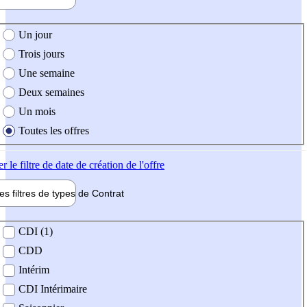
e création de l'offre
Un jour
Trois jours
Une semaine
Deux semaines
Un mois
Toutes les offres
er
le filtre de date de création de l'offre
les filtres de types de
Contrat
de contrat
CDI (1)
CDD
Intérim
CDI Intérimaire