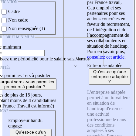
IFICATION
par France travail,
Cap emploi et ses
Cadre
partenaires pour ses
actions concrètes en
Non cadre
faveur du recrutement,
Non renseignée (1)
de l’intégration et de
l’accompagnement de
IRE BRUT MINIMUM
ses collaborateurs en
situation de handicap.
re minimum
Pour en savoir plus,
consultez cet article
.
ssez une périodicité pour le salaire saisi
Entreprise adaptée
NITÉS
Qu'est-ce qu'une
z parmi les 1ers à postuler
entreprise adaptée
?
urquoi serez-vous parmi les
premiers à postuler ?
L'entreprise adaptée
es de plus de 15 jours,
permet à un travailleur
tant moins de 4 candidatures
en situation de
t France Travail est informé)
handicap d'exercer
ICAP
une activité
professionnelle dans
Employeur handi-
des conditions
engagé
adaptées à ses
Qu'est-ce qu'un
capacités. Pour en