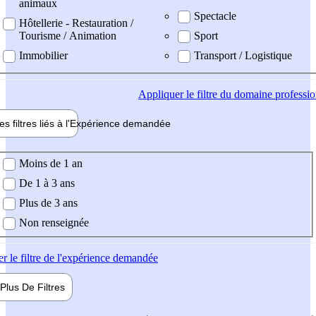
animaux
Spectacle
Hôtellerie - Restauration /
Tourisme / Animation
Sport
Immobilier
Transport / Logistique
Appliquer
le filtre du domaine professi
es filtres liés à l'
Expérience
demandée
ience demandée
Moins de 1 an
De 1 à 3 ans
Plus de 3 ans
Non renseignée
er
le filtre de l'expérience demandée
Plus De
Filtres