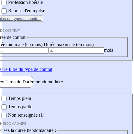
Profession libérale
Reprise d'entreprise
plus
de types de contrat
 DE CONTRAT
ée de contrat
ée minimale (en mois)
Durée maximale (en mois)
mois
er
le filtre du type de contrat
les filtres de
Durée hebdo
madaire
 hebdomadaire
Temps plein
Temps partiel
Non renseignée (1)
 HEBDOMADAIRE
cisez la durée hebdomadaire :