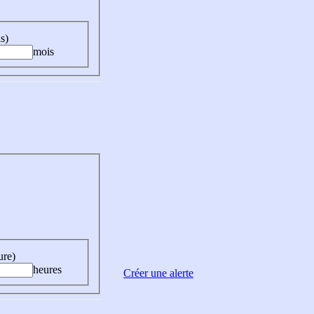
s)
mois
ure)
heures
Créer une alerte