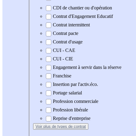
CDI de chantier ou d'opération
Contrat d'Engagement Educatif
Contrat intermittent
Contrat pacte
Contrat d'usage
CUI - CAE
CUI - CIE
Engagement à servir dans la réserve
Franchise
Insertion par l'activ.éco.
Portage salarial
Profession commerciale
Profession libérale
Reprise d'entreprise
Voir plus
de types de contrat