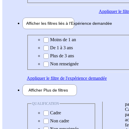
Appliquer
le fil
Afficher les filtres liés à l'
Expérience
demandée
Expérience demandée
Moins de 1 an
De 1 à 3 ans
Plus de 3 ans
Non renseignée
Appliquer
le filtre de l'expérience demandée
Afficher
Plus de
filtres
QUALIFICATION
pa
Ca
Cadre
pa
ac
Non cadre
fa
Non renseignée