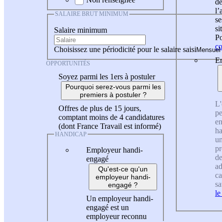
de
l
SALAIRE BRUT MINIMUM
se
si
Salaire minimum
Po
co
Choisissez une périodicité pour le salaire saisi
En
OPPORTUNITÉS
Soyez parmi les 1ers à postuler
Pourquoi serez-vous parmi les
premiers à postuler ?
L'
Offres de plus de 15 jours,
pe
comptant moins de 4 candidatures
en
(dont France Travail est informé)
ha
HANDICAP
un
pr
Employeur handi-
de
engagé
ad
Qu'est-ce qu'un
ca
employeur handi-
sa
engagé ?
le
Un employeur handi-
engagé est un
employeur reconnu