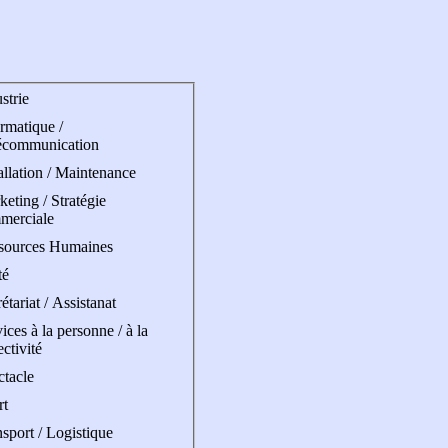
strie
rmatique /
écommunication
allation / Maintenance
eting / Stratégie
merciale
sources Humaines
té
étariat / Assistanat
ices à la personne / à la
ectivité
ctacle
rt
sport / Logistique