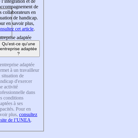
 l’intégration et de
’accompagnement de
s collaborateurs en
tuation de handicap.
ur en savoir plus,
nsultez cet article
.
treprise adaptée
Qu'est-ce qu'une
entreprise adaptée
?
entreprise adaptée
rmet à un travailleur
 situation de
ndicap d'exercer
e activité
ofessionnelle dans
s conditions
aptées à ses
pacités. Pour en
voir plus,
consultez
 site de l’UNEA
.