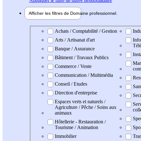
Appliquer
le filtre de durée hebdomadaire
Afficher les filtres de
Domaine pro
fessionnel
Domaine professionel
Achats / Comptabilité / Gestion
Indu
Arts / Artisanat d'art
Info
Tél
Banque / Assurance
Inst
Bâtiment / Travaux Publics
Mark
Commerce / Vente
com
Communication / Multimédia
Res
Conseil / Etudes
San
Direction d'entreprise
Secr
Espaces verts et naturels /
Serv
Agriculture / Pêche / Soins aux
coll
animaux
Spe
Hôtellerie - Restauration /
Tourisme / Animation
Spo
Immobilier
Tran