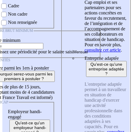
Cap emploi et ses
Cadre
partenaires pour ses
actions concrètes en
Non cadre
faveur du recrutement,
Non renseignée
de l’intégration et de
l’accompagnement de
IRE BRUT MINIMUM
ses collaborateurs en
situation de handicap.
re minimum
Pour en savoir plus,
consultez cet article
.
ssez une périodicité pour le salaire saisi
Entreprise adaptée
NITÉS
Qu'est-ce qu'une
z parmi les 1ers à postuler
entreprise adaptée
?
urquoi serez-vous parmi les
premiers à postuler ?
L'entreprise adaptée
es de plus de 15 jours,
permet à un travailleur
tant moins de 4 candidatures
en situation de
t France Travail est informé)
handicap d'exercer
ICAP
une activité
professionnelle dans
Employeur handi-
des conditions
engagé
adaptées à ses
Qu'est-ce qu'un
capacités. Pour en
employeur handi-
savoir plus,
consultez