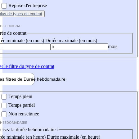
Reprise d'entreprise
plus
de types de contrat
 DE CONTRAT
ée de contrat
ée minimale (en mois)
Durée maximale (en mois)
mois
er
le filtre du type de contrat
les filtres de
Durée hebdo
madaire
 hebdomadaire
Temps plein
Temps partiel
Non renseignée
 HEBDOMADAIRE
cisez la durée hebdomadaire :
ée minimale (en heure)
Durée maximale (en heure)