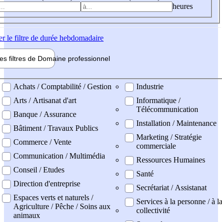
heures
er
le filtre de durée hebdomadaire
les filtres de
Domaine pro
fessionnel
ne professionel
Achats / Comptabilité / Gestion
Industrie
Arts / Artisanat d'art
Informatique /
Télécommunication
Banque / Assurance
Installation / Maintenance
Bâtiment / Travaux Publics
Marketing / Stratégie
Commerce / Vente
commerciale
Communication / Multimédia
Ressources Humaines
Conseil / Etudes
Santé
Direction d'entreprise
Secrétariat / Assistanat
Espaces verts et naturels /
Services à la personne / à l
Agriculture / Pêche / Soins aux
collectivité
animaux