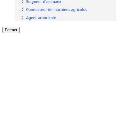
Fermer
Fermer
le détail de l'offre
/
Offre
sur
Offre précéden