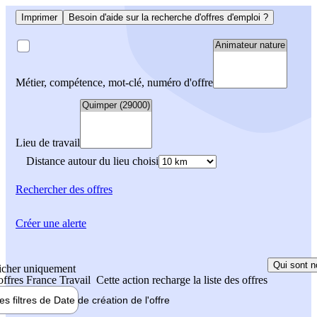
Imprimer
Besoin d'aide sur la recherche d'offres d'emploi ?
Métier, compétence, mot-clé, numéro d'offre
Lieu de travail
Distance autour du lieu choisi
Rechercher
des offres
Créer une alerte
Qui sont n
icher uniquement
 offres France Travail
Cette action recharge la liste des offres
les filtres de
Date de création
de l'offre