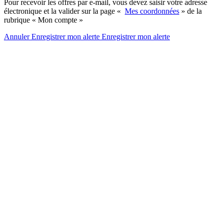
Pour recevoir les offres par e-mail, vous devez saisir votre adresse
électronique et la valider sur la page «
Mes coordonnées
» de la
rubrique « Mon compte »
Annuler
Enregistrer mon alerte
Enregistrer
mon alerte