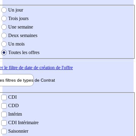
e création de l'offre
Un jour
Trois jours
Une semaine
Deux semaines
Un mois
Toutes les offres
er
le filtre de date de création de l'offre
les filtres de types de
Contrat
de contrat
CDI
CDD
Intérim
CDI Intérimaire
Saisonnier