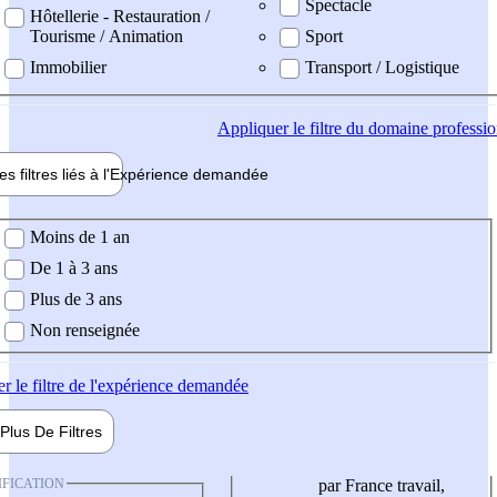
Spectacle
Hôtellerie - Restauration /
Tourisme / Animation
Sport
Immobilier
Transport / Logistique
Appliquer
le filtre du domaine professi
es filtres liés à l'
Expérience
demandée
ience demandée
Moins de 1 an
De 1 à 3 ans
Plus de 3 ans
Non renseignée
er
le filtre de l'expérience demandée
Plus De
Filtres
IFICATION
par France travail,