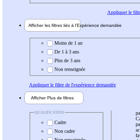
Appliquer
le fil
Afficher les filtres liés à l'
Expérience
demandée
Expérience demandée
Moins de 1 an
De 1 à 3 ans
Plus de 3 ans
Non renseignée
Appliquer
le filtre de l'expérience demandée
Afficher
Plus de
filtres
QUALIFICATION
pa
Ca
Cadre
pa
ac
Non cadre
fa
Non renseignée