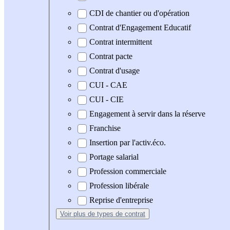
CDI de chantier ou d'opération
Contrat d'Engagement Educatif
Contrat intermittent
Contrat pacte
Contrat d'usage
CUI - CAE
CUI - CIE
Engagement à servir dans la réserve
Franchise
Insertion par l'activ.éco.
Portage salarial
Profession commerciale
Profession libérale
Reprise d'entreprise
Voir plus
de types de contrat