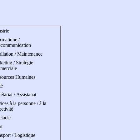
strie
rmatique /
écommunication
allation / Maintenance
eting / Stratégie
merciale
sources Humaines
té
étariat / Assistanat
ices à la personne / à la
ectivité
ctacle
rt
sport / Logistique