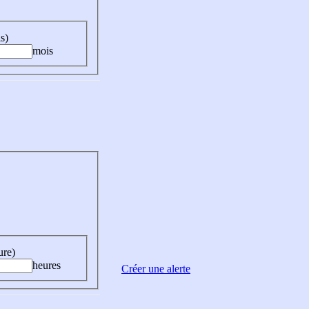
s)
mois
ure)
heures
Créer une alerte