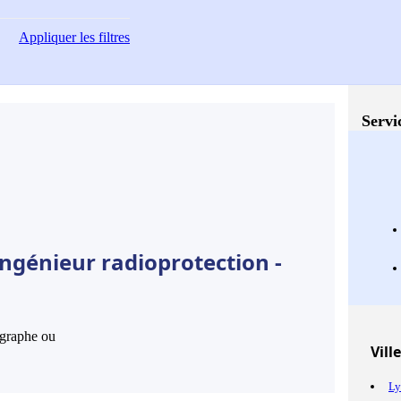
Appliquer
les filtres
Servi
ngénieur radioprotection -
hographe ou
Vill
Ly