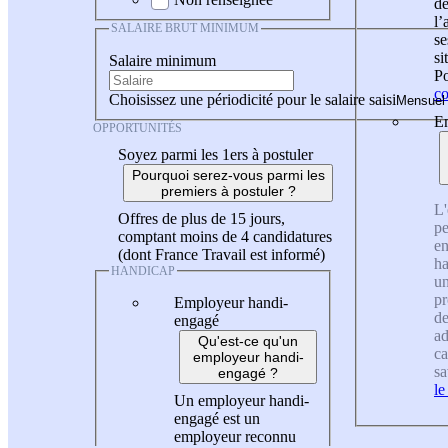
de
l
SALAIRE BRUT MINIMUM
se
si
Salaire minimum
Po
co
Choisissez une périodicité pour le salaire saisi
En
OPPORTUNITÉS
Soyez parmi les 1ers à postuler
Pourquoi serez-vous parmi les
premiers à postuler ?
L'
Offres de plus de 15 jours,
pe
comptant moins de 4 candidatures
en
(dont France Travail est informé)
ha
HANDICAP
un
pr
Employeur handi-
de
engagé
ad
Qu'est-ce qu'un
ca
employeur handi-
sa
engagé ?
le
Un employeur handi-
engagé est un
employeur reconnu