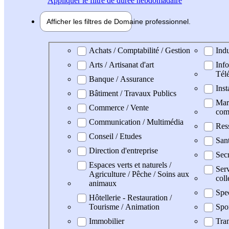
Appliquer
le filtre de durée hebdomadaire
Afficher les filtres de
Domaine pro
fessionnel
Domaine professionel
Achats / Comptabilité / Gestion
Indu
Arts / Artisanat d'art
Info
Tél
Banque / Assurance
Inst
Bâtiment / Travaux Publics
Mark
Commerce / Vente
com
Communication / Multimédia
Res
Conseil / Etudes
San
Direction d'entreprise
Secr
Espaces verts et naturels /
Serv
Agriculture / Pêche / Soins aux
coll
animaux
Spe
Hôtellerie - Restauration /
Tourisme / Animation
Spo
Immobilier
Tran