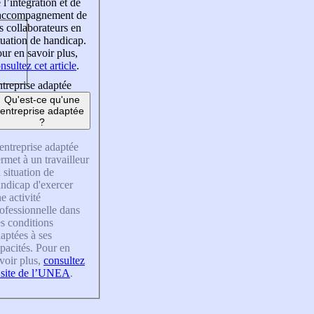
 l’intégration et de
’accompagnement de
s collaborateurs en
tuation de handicap.
ur en savoir plus,
nsultez cet article
.
treprise adaptée
Qu'est-ce qu'une
entreprise adaptée
?
entreprise adaptée
rmet à un travailleur
 situation de
ndicap d'exercer
e activité
ofessionnelle dans
s conditions
aptées à ses
pacités. Pour en
voir plus,
consultez
 site de l’UNEA
.