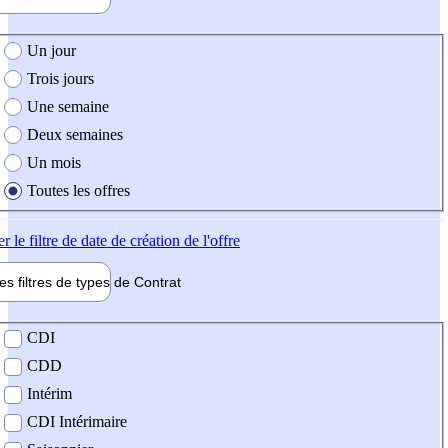
e création de l'offre
Un jour
Trois jours
Une semaine
Deux semaines
Un mois
Toutes les offres
er
le filtre de date de création de l'offre
les filtres de types de
Contrat
de contrat
CDI
CDD
Intérim
CDI Intérimaire