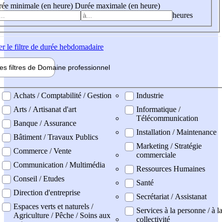
ée minimale (en heure)
Durée maximale (en heure)
heures
er
le filtre de durée hebdomadaire
les filtres de
Domaine pro
fessionnel
ne professionel
Achats / Comptabilité / Gestion
Industrie
Arts / Artisanat d'art
Informatique /
Télécommunication
Banque / Assurance
Installation / Maintenance
Bâtiment / Travaux Publics
Marketing / Stratégie
Commerce / Vente
commerciale
Communication / Multimédia
Ressources Humaines
Conseil / Etudes
Santé
Direction d'entreprise
Secrétariat / Assistanat
Espaces verts et naturels /
Services à la personne / à l
Agriculture / Pêche / Soins aux
collectivité