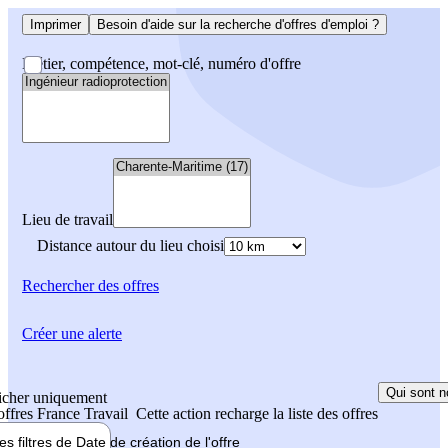
Imprimer
Besoin d'aide sur la recherche d'offres d'emploi ?
Métier, compétence, mot-clé, numéro d'offre
Lieu de travail
Distance autour du lieu choisi
Rechercher
des offres
Créer une alerte
Qui sont n
icher uniquement
 offres France Travail
Cette action recharge la liste des offres
les filtres de
Date de création
de l'offre