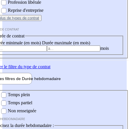
Profession libérale
Reprise d'entreprise
plus
de types de contrat
 DE CONTRAT
ée de contrat
ée minimale (en mois)
Durée maximale (en mois)
mois
er
le filtre du type de contrat
les filtres de
Durée hebdo
madaire
 hebdomadaire
Temps plein
Temps partiel
Non renseignée
 HEBDOMADAIRE
cisez la durée hebdomadaire :