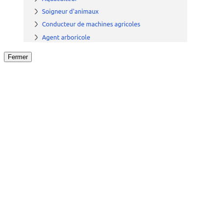
Fermer
Fermer
le détail de l'offre
/
Offre
sur
Offre précéden