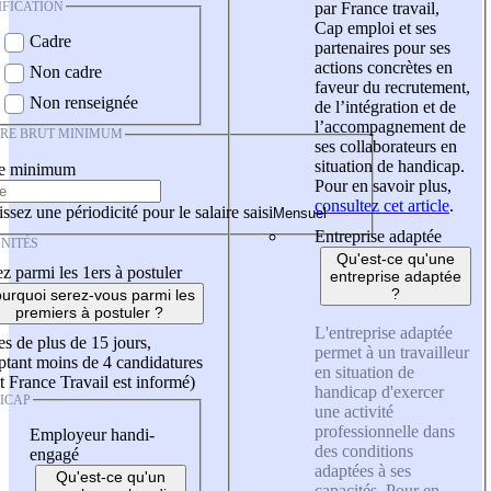
IFICATION
par France travail,
Cap emploi et ses
Cadre
partenaires pour ses
actions concrètes en
Non cadre
faveur du recrutement,
Non renseignée
de l’intégration et de
l’accompagnement de
IRE BRUT MINIMUM
ses collaborateurs en
situation de handicap.
re minimum
Pour en savoir plus,
consultez cet article
.
ssez une périodicité pour le salaire saisi
Entreprise adaptée
NITÉS
Qu'est-ce qu'une
z parmi les 1ers à postuler
entreprise adaptée
?
urquoi serez-vous parmi les
premiers à postuler ?
L'entreprise adaptée
es de plus de 15 jours,
permet à un travailleur
tant moins de 4 candidatures
en situation de
t France Travail est informé)
handicap d'exercer
ICAP
une activité
professionnelle dans
Employeur handi-
des conditions
engagé
adaptées à ses
Qu'est-ce qu'un
capacités. Pour en