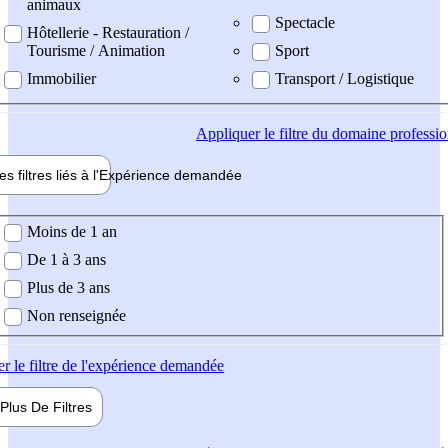
animaux
Spectacle
Hôtellerie - Restauration /
Tourisme / Animation
Sport
Immobilier
Transport / Logistique
Appliquer
le filtre du domaine professi
es filtres liés à l'
Expérience
demandée
ience demandée
Moins de 1 an
De 1 à 3 ans
Plus de 3 ans
Non renseignée
er
le filtre de l'expérience demandée
Plus De
Filtres