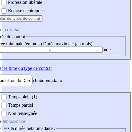
Profession libérale
Reprise d'entreprise
plus
de types de contrat
 DE CONTRAT
ée de contrat
ée minimale (en mois)
Durée maximale (en mois)
mois
er
le filtre du type de contrat
les filtres de
Durée hebdo
madaire
 hebdomadaire
Temps plein (1)
Temps partiel
Non renseignée
 HEBDOMADAIRE
cisez la durée hebdomadaire :