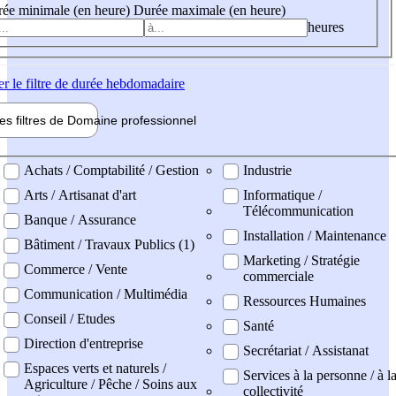
ée minimale (en heure)
Durée maximale (en heure)
heures
er
le filtre de durée hebdomadaire
les filtres de
Domaine pro
fessionnel
ne professionel
Achats / Comptabilité / Gestion
Industrie
Arts / Artisanat d'art
Informatique /
Télécommunication
Banque / Assurance
Installation / Maintenance
Bâtiment / Travaux Publics (1)
Marketing / Stratégie
Commerce / Vente
commerciale
Communication / Multimédia
Ressources Humaines
Conseil / Etudes
Santé
Direction d'entreprise
Secrétariat / Assistanat
Espaces verts et naturels /
Services à la personne / à l
Agriculture / Pêche / Soins aux
collectivité