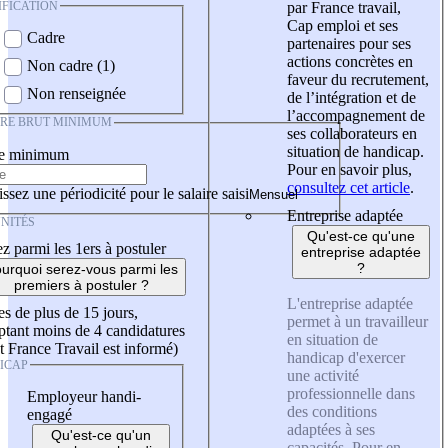
IFICATION
par France travail,
Cap emploi et ses
Cadre
partenaires pour ses
actions concrètes en
Non cadre (1)
faveur du recrutement,
Non renseignée
de l’intégration et de
l’accompagnement de
IRE BRUT MINIMUM
ses collaborateurs en
situation de handicap.
re minimum
Pour en savoir plus,
consultez cet article
.
ssez une périodicité pour le salaire saisi
Entreprise adaptée
NITÉS
Qu'est-ce qu'une
z parmi les 1ers à postuler
entreprise adaptée
?
urquoi serez-vous parmi les
premiers à postuler ?
L'entreprise adaptée
es de plus de 15 jours,
permet à un travailleur
tant moins de 4 candidatures
en situation de
t France Travail est informé)
handicap d'exercer
ICAP
une activité
professionnelle dans
Employeur handi-
des conditions
engagé
adaptées à ses
Qu'est-ce qu'un
capacités. Pour en