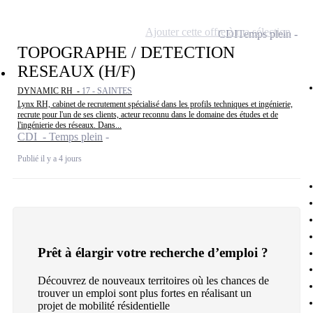
Ajouter cette offre à ma sélection
CDI
Temps plein
TOPOGRAPHE / DETECTION
RESEAUX (H/F)
DYNAMIC RH -
17 - SAINTES
Lynx RH, cabinet de recrutement spécialisé dans les profils techniques et ingénierie,
recrute pour l'un de ses clients, acteur reconnu dans le domaine des études et de
l'ingénierie des réseaux. Dans...
CDI - Temps plein
Publié il y a 4 jours
Prêt à élargir votre recherche d’emploi ?
Découvrez de nouveaux territoires où les chances de
trouver un emploi sont plus fortes en réalisant un
projet de mobilité résidentielle