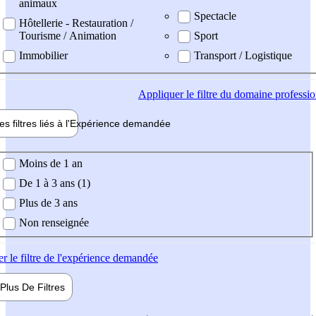
animaux
Spectacle
Hôtellerie - Restauration /
Tourisme / Animation
Sport
Immobilier
Transport / Logistique
Appliquer
le filtre du domaine professi
es filtres liés à l'
Expérience
demandée
ience demandée
Moins de 1 an
De 1 à 3 ans (1)
Plus de 3 ans
Non renseignée
er
le filtre de l'expérience demandée
Plus De
Filtres