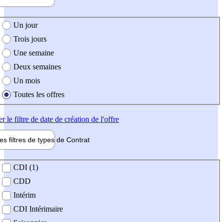
e création de l'offre
Un jour
Trois jours
Une semaine
Deux semaines
Un mois
Toutes les offres
er
le filtre de date de création de l'offre
les filtres de types de
Contrat
de contrat
CDI (1)
CDD
Intérim
CDI Intérimaire