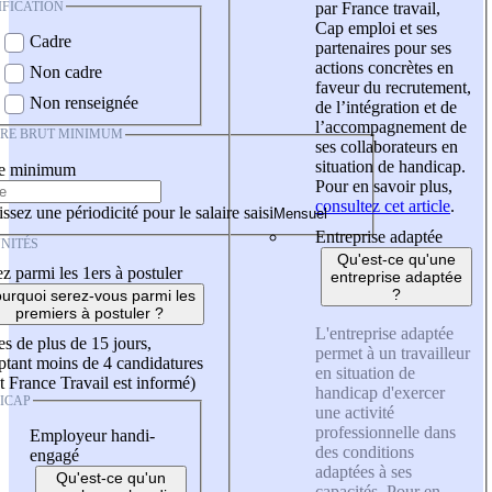
IFICATION
par France travail,
Cap emploi et ses
Cadre
partenaires pour ses
actions concrètes en
Non cadre
faveur du recrutement,
Non renseignée
de l’intégration et de
l’accompagnement de
IRE BRUT MINIMUM
ses collaborateurs en
situation de handicap.
re minimum
Pour en savoir plus,
consultez cet article
.
ssez une périodicité pour le salaire saisi
Entreprise adaptée
NITÉS
Qu'est-ce qu'une
z parmi les 1ers à postuler
entreprise adaptée
?
urquoi serez-vous parmi les
premiers à postuler ?
L'entreprise adaptée
es de plus de 15 jours,
permet à un travailleur
tant moins de 4 candidatures
en situation de
t France Travail est informé)
handicap d'exercer
ICAP
une activité
professionnelle dans
Employeur handi-
des conditions
engagé
adaptées à ses
Qu'est-ce qu'un
capacités. Pour en