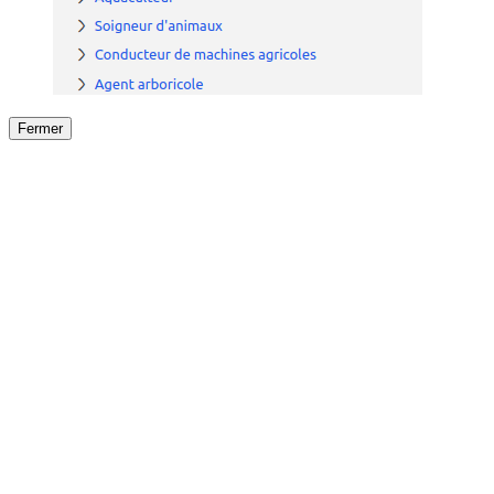
Fermer
Fermer
le détail de l'offre
/
Offre
sur
Offre précéden