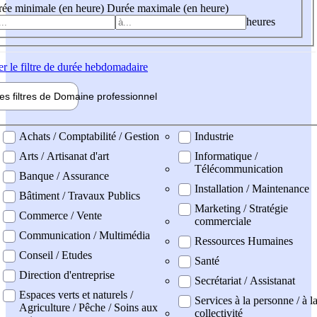
ée minimale (en heure)
Durée maximale (en heure)
heures
er
le filtre de durée hebdomadaire
les filtres de
Domaine pro
fessionnel
ne professionel
Achats / Comptabilité / Gestion
Industrie
Arts / Artisanat d'art
Informatique /
Télécommunication
Banque / Assurance
Installation / Maintenance
Bâtiment / Travaux Publics
Marketing / Stratégie
Commerce / Vente
commerciale
Communication / Multimédia
Ressources Humaines
Conseil / Etudes
Santé
Direction d'entreprise
Secrétariat / Assistanat
Espaces verts et naturels /
Services à la personne / à l
Agriculture / Pêche / Soins aux
collectivité