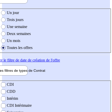
e création de l'offre
Un jour
Trois jours
Une semaine
Deux semaines
Un mois
Toutes les offres
er
le filtre de date de création de l'offre
les filtres de types de
Contrat
de contrat
CDI
CDD
Intérim
CDI Intérimaire