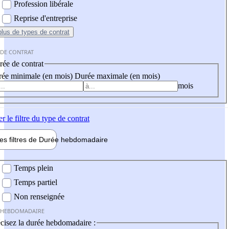
Profession libérale
Reprise d'entreprise
plus
de types de contrat
 DE CONTRAT
ée de contrat
ée minimale (en mois)
Durée maximale (en mois)
mois
er
le filtre du type de contrat
les filtres de
Durée hebdo
madaire
 hebdomadaire
Temps plein
Temps partiel
Non renseignée
 HEBDOMADAIRE
cisez la durée hebdomadaire :