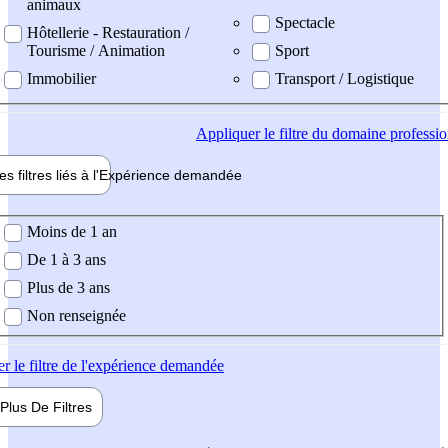
animaux
Spectacle
Hôtellerie - Restauration /
Tourisme / Animation
Sport
Immobilier
Transport / Logistique
Appliquer
le filtre du domaine professi
es filtres liés à l'
Expérience
demandée
ience demandée
Moins de 1 an
De 1 à 3 ans
Plus de 3 ans
Non renseignée
er
le filtre de l'expérience demandée
Plus De
Filtres