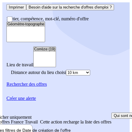
Imprimer
Besoin d'aide sur la recherche d'offres d'emploi ?
Métier, compétence, mot-clé, numéro d'offre
Lieu de travail
Distance autour du lieu choisi
Rechercher
des offres
Créer une alerte
Qui sont n
icher uniquement
 offres France Travail
Cette action recharge la liste des offres
les filtres de
Date de création
de l'offre