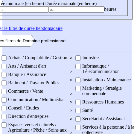
ée minimale (en heure)
Durée maximale (en heure)
heures
er
le filtre de durée hebdomadaire
les filtres de
Domaine pro
fessionnel
ne professionel
Achats / Comptabilité / Gestion
Industrie
Arts / Artisanat d'art
Informatique /
Télécommunication
Banque / Assurance
Installation / Maintenance
Bâtiment / Travaux Publics
Marketing / Stratégie
Commerce / Vente
commerciale
Communication / Multimédia
Ressources Humaines
Conseil / Etudes
Santé
Direction d'entreprise
Secrétariat / Assistanat
Espaces verts et naturels /
Services à la personne / à l
Agriculture / Pêche / Soins aux
collectivité