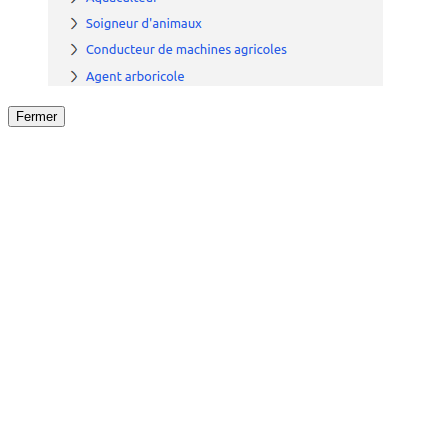
Fermer
Fermer
le détail de l'offre
/
Offre
sur
Offre précéden