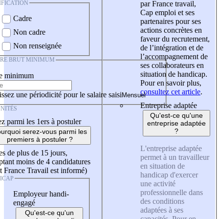
IFICATION
par France travail,
Cap emploi et ses
Cadre
partenaires pour ses
actions concrètes en
Non cadre
faveur du recrutement,
Non renseignée
de l’intégration et de
l’accompagnement de
IRE BRUT MINIMUM
ses collaborateurs en
situation de handicap.
re minimum
Pour en savoir plus,
consultez cet article
.
ssez une périodicité pour le salaire saisi
Entreprise adaptée
NITÉS
Qu'est-ce qu'une
z parmi les 1ers à postuler
entreprise adaptée
?
urquoi serez-vous parmi les
premiers à postuler ?
L'entreprise adaptée
es de plus de 15 jours,
permet à un travailleur
tant moins de 4 candidatures
en situation de
t France Travail est informé)
handicap d'exercer
ICAP
une activité
professionnelle dans
Employeur handi-
des conditions
engagé
adaptées à ses
Qu'est-ce qu'un
capacités. Pour en