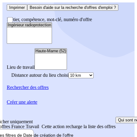
Imprimer
Besoin d'aide sur la recherche d'offres d'emploi ?
Métier, compétence, mot-clé, numéro d'offre
Lieu de travail
Distance autour du lieu choisi
Rechercher
des offres
Créer une alerte
Qui sont n
icher uniquement
 offres France Travail
Cette action recharge la liste des offres
les filtres de
Date de création
de l'offre