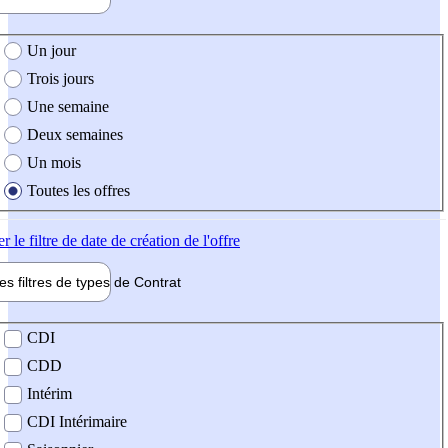
e création de l'offre
Un jour
Trois jours
Une semaine
Deux semaines
Un mois
Toutes les offres
er
le filtre de date de création de l'offre
les filtres de types de
Contrat
de contrat
CDI
CDD
Intérim
CDI Intérimaire