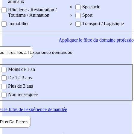
animaux
Spectacle
Hôtellerie - Restauration /
Tourisme / Animation
Sport
Immobilier
Transport / Logistique
Appliquer
le filtre du domaine professi
es filtres liés à l'
Expérience
demandée
ience demandée
Moins de 1 an
De 1 à 3 ans
Plus de 3 ans
Non renseignée
er
le filtre de l'expérience demandée
Plus De
Filtres