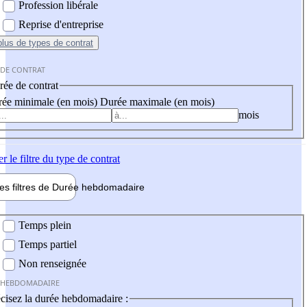
Profession libérale
Reprise d'entreprise
plus
de types de contrat
 DE CONTRAT
ée de contrat
ée minimale (en mois)
Durée maximale (en mois)
mois
er
le filtre du type de contrat
les filtres de
Durée hebdo
madaire
 hebdomadaire
Temps plein
Temps partiel
Non renseignée
 HEBDOMADAIRE
cisez la durée hebdomadaire :